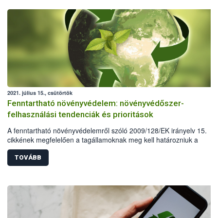
2021. július 15., csütörtök
Fenntartható növényvédelem: növényvédőszer-
felhasználási tendenciák és prioritások
A fenntartható növényvédelemről szóló 2009/128/EK irányelv 15.
cikkének megfelelően a tagállamoknak meg kell határozniuk a
növényvédő szerekre vonatkozó felhasználási tendenciákat, valamin
prioritást élvező elemeket, amelyek különös figyelmet igényelnek a
TOVÁBB
fenntartható növényvédelem megvalósításában. A rendelkezésre áll
szerforgalmi adatok alapján hazánk is felvázolta a kimutatható
tendenciákat és meghatározta a jelenlegi prioritásokat.