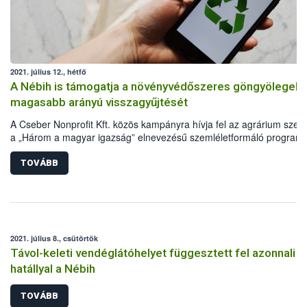
2021. július 12., hétfő
A Nébih is támogatja a növényvédőszeres göngyölegek
magasabb arányú visszagyűjtését
A Cseber Nonprofit Kft. közös kampányra hívja fel az agrárium szere
a „Három a magyar igazság” elnevezésű szemléletformáló program
részeként. A kezdeményezés lényege a szakszerűen megtisztított
növényvédőszeres műanyaggöngyölegek visszagyűjtése és
TOVÁBB
újrahasznosítása, melyet a Nébih is messzemenően támogat.
2021. július 8., csütörtök
Távol-keleti vendéglátóhelyet függesztett fel azonnali
hatállyal a Nébih
TOVÁBB