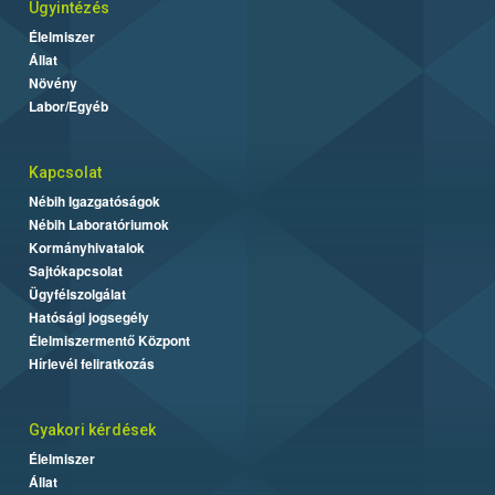
Ügyintézés
Élelmiszer
Állat
Növény
Labor/Egyéb
Kapcsolat
Nébih Igazgatóságok
Nébih Laboratóriumok
Kormányhivatalok
Sajtókapcsolat
Ügyfélszolgálat
Hatósági jogsegély
Élelmiszermentő Központ
Hírlevél feliratkozás
Gyakori kérdések
Élelmiszer
Állat