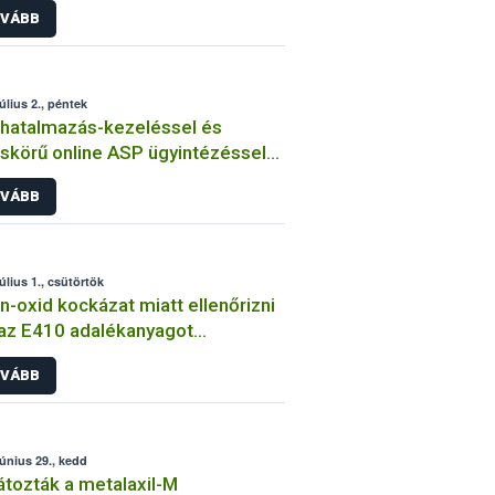
VÁBB
úlius 2., péntek
hatalmazás-kezeléssel és
eskörű online ASP ügyintézéssel
lt a Nébih LABOR rendszere
VÁBB
úlius 1., csütörtök
én-oxid kockázat miatt ellenőrizni
 az E410 adalékanyagot
almazó termékeket
VÁBB
június 29., kedd
átozták a metalaxil-M