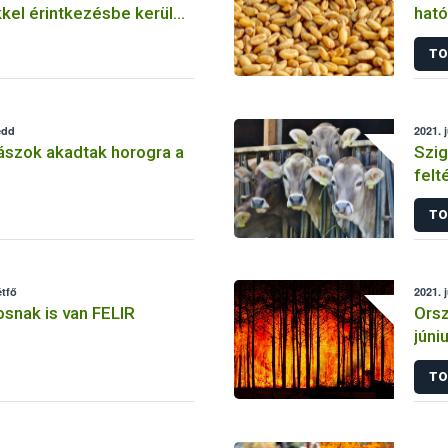
kel érintkezésbe kerülő
ható
apcsolatos bejelentési
veté
TO
ég
edd
2021. 
ászok akadtak horogra a
Szig
felt
TO
étfő
2021. 
snak is van FELIR
Orsz
júni
TO