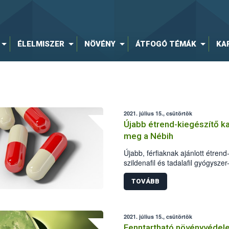
ÉLELMISZER
NÖVÉNY
ÁTFOGÓ TÉMÁK
KA
2021. július 15., csütörtök
Újabb étrend-kiegészítő ka
meg a Nébih
Újabb, férfiaknak ajánlott étren
szildenafil és tadalafil gyógysz
biztonsági Hivatal (Nébih) labora
forgalmazót – minőségmegőrzési 
TOVÁBB
kereskedelmi forgalomból való a
való visszahívására, egyúttal m
további forgalmazását.
2021. július 15., csütörtök
Fenntartható növényvédel