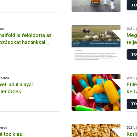
TO
tek
2021. j
aiföld is feloldotta az
Meg
ozásokat hazánkkal
telj
indu
TO
törtök
2021. j
el indul a nyári
Etil
llenőrzés
kell
tart
TO
zerda
2021. 
változik az
Korl