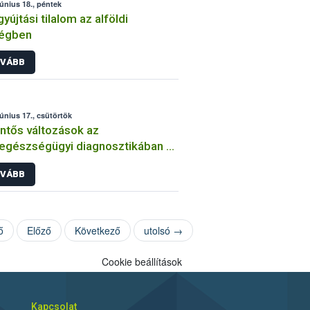
június 18., péntek
yújtási tilalom az alföldi
ségben
VÁBB
június 17., csütörtök
ntős változások az
tegészségügyi diagnosztikában –
a digitális LABOR szakrendszer
VÁBB
ő
Előző
Következő
utolsó →
Cookie beállítások
Kapcsolat