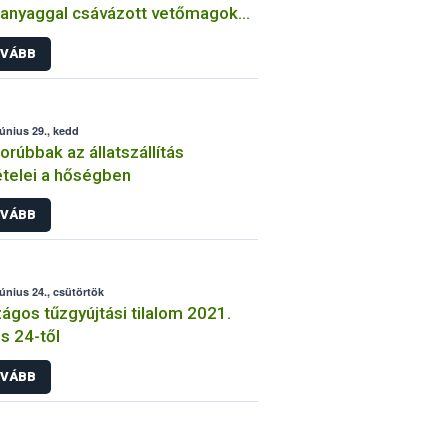
anyaggal csávázott vetőmagok
sét
VÁBB
június 29., kedd
orúbbak az állatszállítás
ételei a hőségben
VÁBB
június 24., csütörtök
ágos tűzgyújtási tilalom 2021.
us 24-től
VÁBB