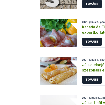
TOVÁBB
2021. július 2., pén
Kanada és Th
exportkorlát
szemben
TOVÁBB
2021. július 1., csü
Július elsejév
szezonális e
TOVÁBB
2021. június 30., s
Július 1-től 