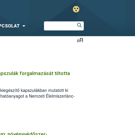
PCSOLAT
pszulák forgalmazását tiltotta
d-kiegészítő kapszulákban mutatott ki
er-hatóanyagot a Nemzeti Élelmiszerlánc-
tóriuma. A hivatal kötelezte a
időre való tekintet nélkül – a termékek
zonnali kivonására és a fogyasztóktól
egtiltotta ezen megnevezésű termékek
em: növényvédőszer-