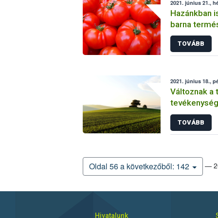
2021. június 21., h
Hazánkban i
barna termé
TOVÁBB
2021. június 18., p
Változnak a 
tevékenységé
TOVÁBB
— 20
Oldal 56 a következőből: 142
Hivatalunk