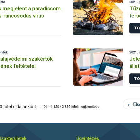
étfő
2021. 
s megjelent a paradicsom
Tűzg
s-ráncosodás vírus
tér
TO
éntek
2021. 
talajvédelmi szakértők
Jele
nek feltételei
álla
jön 
TO
← Els
 tétel oldalanként
1 101 - 1 120 / 2 839 tétel megjelenítése.
Szakterületek
Ügyintézés