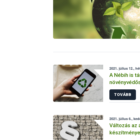
2021. július 12., hé
A Nébih is t
növényvédős
magasabb ar
TOVÁBB
2021. július 6., ked
Változás az 
készítmények forgalomba hoza
engedélye é