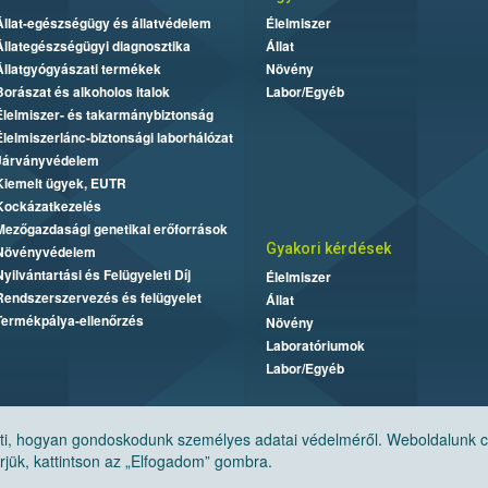
Állat-egészségügy és állatvédelem
Élelmiszer
Állategészségügyi diagnosztika
Állat
Állatgyógyászati termékek
Növény
Borászat és alkoholos italok
Labor/Egyéb
Élelmiszer- és takarmánybiztonság
Élelmiszerlánc-biztonsági laborhálózat
Járványvédelem
Kiemelt ügyek, EUTR
Kockázatkezelés
Mezőgazdasági genetikai erőforrások
Gyakori kérdések
Növényvédelem
Nyilvántartási és Felügyeleti Díj
Élelmiszer
Rendszerszervezés és felügyelet
Állat
Termékpálya-ellenőrzés
Növény
Laboratóriumok
Labor/Egyéb
, hogyan gondoskodunk személyes adatai védelméről. Weboldalunk cook
jük, kattintson az „Elfogadom” gombra.