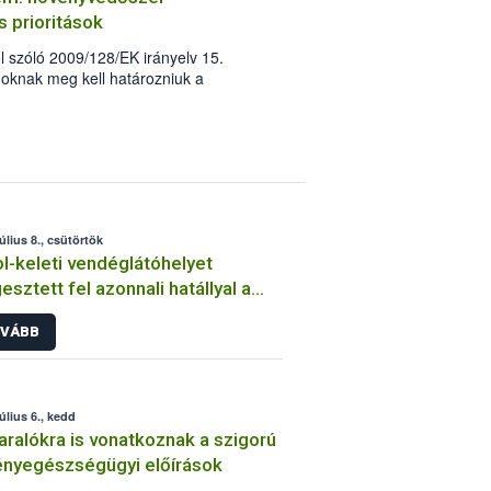
s prioritások
 szóló 2009/128/EK irányelv 15.
oknak meg kell határozniuk a
elhasználási tendenciákat, valamint a
yek különös figyelmet igényelnek a
valósításában. A rendelkezésre álló
nk is felvázolta a kimutatható
elenlegi prioritásokat.
úlius 8., csütörtök
l-keleti vendéglátóhelyet
esztett fel azonnali hatállyal a
ih
VÁBB
úlius 6., kedd
aralókra is vonatkoznak a szigorú
nyegészségügyi előírások