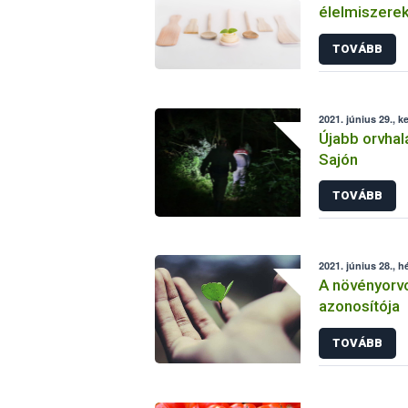
élelmiszerek
anyagokkal k
TOVÁBB
kötelezetts
2021. június 29., k
Újabb orvhal
Sajón
TOVÁBB
2021. június 28., h
A növényorvo
azonosítója
TOVÁBB