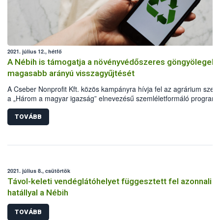
2021. július 12., hétfő
A Nébih is támogatja a növényvédőszeres göngyölegek
magasabb arányú visszagyűjtését
A Cseber Nonprofit Kft. közös kampányra hívja fel az agrárium szere
a „Három a magyar igazság” elnevezésű szemléletformáló program
részeként. A kezdeményezés lényege a szakszerűen megtisztított
növényvédőszeres műanyaggöngyölegek visszagyűjtése és
TOVÁBB
újrahasznosítása, melyet a Nébih is messzemenően támogat.
2021. július 8., csütörtök
Távol-keleti vendéglátóhelyet függesztett fel azonnali
hatállyal a Nébih
TOVÁBB