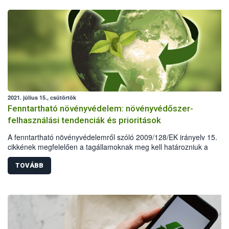
2021. július 15., csütörtök
Fenntartható növényvédelem: növényvédőszer-
felhasználási tendenciák és prioritások
A fenntartható növényvédelemről szóló 2009/128/EK irányelv 15.
cikkének megfelelően a tagállamoknak meg kell határozniuk a
növényvédő szerekre vonatkozó felhasználási tendenciákat, valamin
prioritást élvező elemeket, amelyek különös figyelmet igényelnek a
TOVÁBB
fenntartható növényvédelem megvalósításában. A rendelkezésre áll
szerforgalmi adatok alapján hazánk is felvázolta a kimutatható
tendenciákat és meghatározta a jelenlegi prioritásokat.