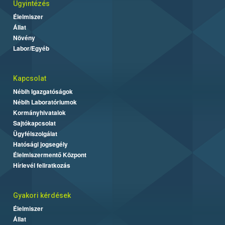
Ügyintézés
Élelmiszer
Állat
Növény
Labor/Egyéb
Kapcsolat
Nébih Igazgatóságok
Nébih Laboratóriumok
Kormányhivatalok
Sajtókapcsolat
Ügyfélszolgálat
Hatósági jogsegély
Élelmiszermentő Központ
Hírlevél feliratkozás
Gyakori kérdések
Élelmiszer
Állat