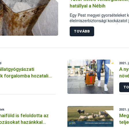
hatállyal a Nébih
Egy Pest megyei gyorsételeket k
élelmiszerbiztonsági kockázatot 
szembesültek a Nemzeti Élelmisz
ellenőrei. A szakemberek által m
TOVÁBB
egység tevékenységének azonnali
d
2021. j
állatgyógyászati
A ny
tali
növé
rvényességében
TO
tek
2021. j
aiföld is feloldotta az
Meg
ozásokat hazánkkal
telj
indu