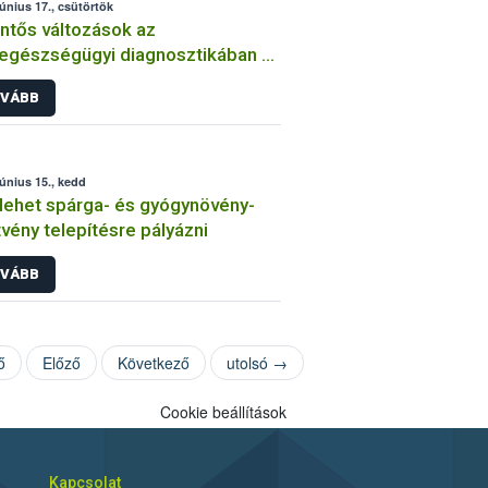
június 17., csütörtök
ntős változások az
tegészségügyi diagnosztikában –
a digitális LABOR szakrendszer
VÁBB
június 15., kedd
lehet spárga- és gyógynövény-
tvény telepítésre pályázni
VÁBB
ő
Előző
Következő
utolsó →
Cookie beállítások
Kapcsolat