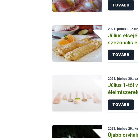
TOVÁBB
2021. július 1., csü
Július elsejév
szezonális e
TOVÁBB
2021. június 30., s
Július 1-től 
élelmiszerek
anyagokkal k
TOVÁBB
kötelezetts
2021. június 29., k
Újabb orvhal