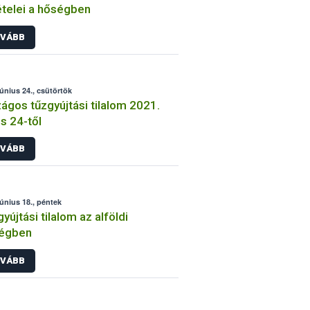
ételei a hőségben
VÁBB
június 24., csütörtök
ágos tűzgyújtási tilalom 2021.
us 24-től
VÁBB
június 18., péntek
yújtási tilalom az alföldi
ségben
VÁBB