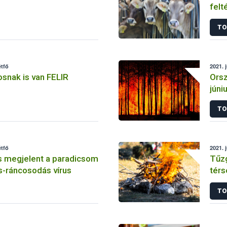
felt
TO
étfő
2021. 
snak is van FELIR
Orsz
júni
TO
étfő
2021. 
s megjelent a paradicsom
Tűzg
s-ráncosodás vírus
tér
TO