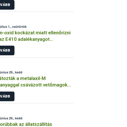
VÁBB
úlius 1., csütörtök
én-oxid kockázat miatt ellenőrizni
 az E410 adalékanyagot
almazó termékeket
VÁBB
június 29., kedd
átozták a metalaxil-M
anyaggal csávázott vetőmagok
sét
VÁBB
június 29., kedd
orúbbak az állatszállítás