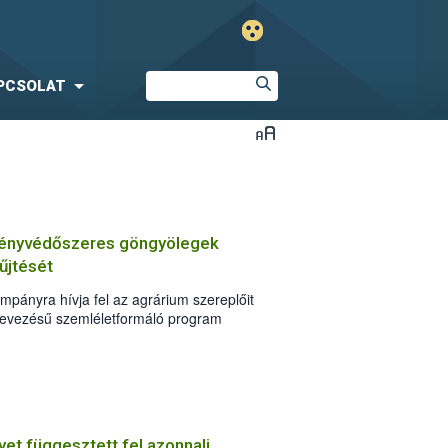
PCSOLAT
övényvédőszeres göngyölegek
űjtését
mpányra hívja fel az agrárium szereplőit
nevezésű szemléletformáló program
yege a szakszerűen megtisztított
yölegek visszagyűjtése és
ih is messzemenően támogat.
yet függesztett fel azonnali