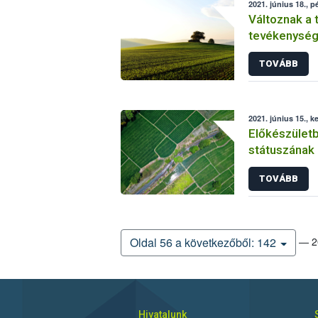
2021. június 18., p
Változnak a 
tevékenységé
TOVÁBB
2021. június 15., k
Előkészületb
státuszának
TOVÁBB
— 20
Oldal 56 a következőből: 142
Hivatalunk