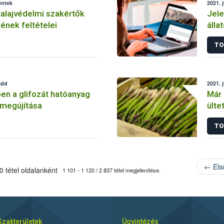
éntek
2021. 
talajvédelmi szakértők
Jele
nek feltételei
álla
jön 
TO
edd
2021. 
en a glifozát hatóanyag
Már 
 megújítása
ülte
TO
← Els
 tétel oldalanként
1 101 - 1 120 / 2 837 tétel megjelenítése.
Szakterületek
Ügyintézés