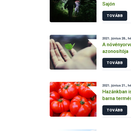
Sajón
TOVÁBB
2021. június 28., h
A növényorvo
azonosítója
TOVÁBB
2021. június 21., h
Hazánkban i
barna termé
TOVÁBB