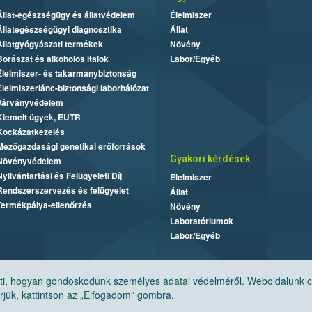
Állat-egészségügy és állatvédelem
Élelmiszer
Állategészségügyi diagnosztika
Állat
Állatgyógyászati termékek
Növény
Borászat és alkoholos italok
Labor/Egyéb
Élelmiszer- és takarmánybiztonság
Élelmiszerlánc-biztonsági laborhálózat
Járványvédelem
Kiemelt ügyek, EUTR
Kockázatkezelés
Mezőgazdasági genetikai erőforrások
Gyakori kérdések
Növényvédelem
Nyilvántartási és Felügyeleti Díj
Élelmiszer
Rendszerszervezés és felügyelet
Állat
Termékpálya-ellenőrzés
Növény
Laboratóriumok
Labor/Egyéb
, hogyan gondoskodunk személyes adatai védelméről. Weboldalunk cook
jük, kattintson az „Elfogadom” gombra.