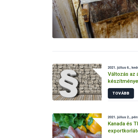
2021. július 6., ked
Változás az 
készítmények forgalomba hoza
engedélye é
TOVÁBB
2021. július 2., pén
Kanada és Th
exportkorlát
szemben