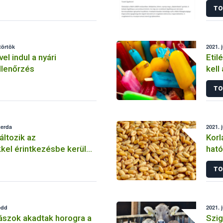
TO
törtök
2021. j
el indul a nyári
Etil
llenőrzés
kell
tart
TO
zerda
2021. 
változik az
Korl
kel érintkezésbe kerülő
ható
apcsolatos bejelentési
veté
TO
ég
edd
2021. 
ászok akadtak horogra a
Szig