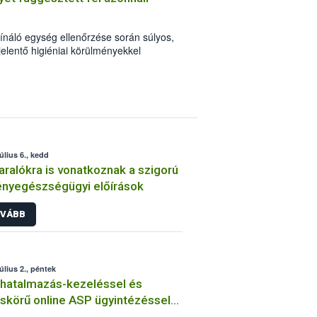
ínáló egység ellenőrzése során súlyos,
jelentő higiéniai körülményekkel
erlánc-biztonsági Hivatal (Nébih)
egállapított hibák és hiányosságok az
 felfüggesztését indokolták.
úlius 6., kedd
aralókra is vonatkoznak a szigorú
nyegészségügyi előírások
VÁBB
úlius 2., péntek
hatalmazás-kezeléssel és
eskörű online ASP ügyintézéssel
lt a Nébih LABOR rendszere