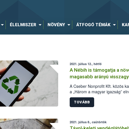
ÉLELMISZER
NÖVÉNY
ÁTFOGÓ TÉMÁK
KA
2021. július 12., hétfő
A Nébih is támogatja a n
magasabb arányú visszagy
A Cseber Nonprofit Kft. közös ka
a „Három a magyar igazság” el
részeként. A kezdeményezés lén
növényvédőszeres műanyaggöng
TOVÁBB
újrahasznosítása, melyet a Néb
2021. július 8., csütörtök
Távol-keleti vendéglátóhel