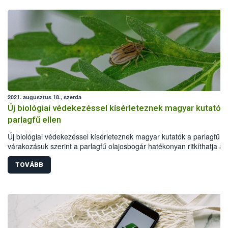
2021. augusztus 18., szerda
Új biológiai védekezéssel kísérleteznek magyar kutatók
parlagfű ellen
Új biológiai védekezéssel kísérleteznek magyar kutatók a parlagfű el
várakozásuk szerint a parlagfű olajosbogár hatékonyan ritkíthatja a
gyomnövényt - jelentették be a Nemzeti Élelmiszerlánc-biztonsági
Hivatal (Nébih), valamint az Eötvös Loránd Kutató Hálózat
TOVÁBB
Agrártudományi Kutatóközpont Növényvédelmi Intézetének (ATK Nö
szerdai sajtótájékoztatóján, Budapesten.