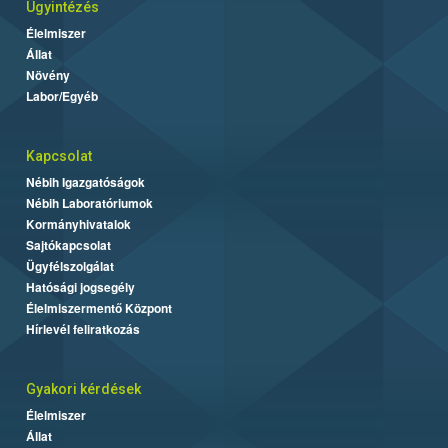
Ügyintézés
Élelmiszer
Állat
Növény
Labor/Egyéb
Kapcsolat
Nébih Igazgatóságok
Nébih Laboratóriumok
Kormányhivatalok
Sajtókapcsolat
Ügyfélszolgálat
Hatósági jogsegély
Élelmiszermentő Központ
Hírlevél feliratkozás
Gyakori kérdések
Élelmiszer
Állat