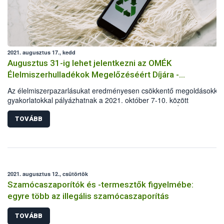
2021. augusztus 17., kedd
Augusztus 31-ig lehet jelentkezni az OMÉK
Élelmiszerhulladékok Megelőzéséért Díjára -
meghosszabbítva: 2021. szeptember 6-ig!
Az élelmiszerpazarlásukat eredményesen csökkentő megoldásokkal,
gyakorlatokkal pályázhatnak a 2021. október 7-10. között
megrendezésre kerülő Országos Mezőgazdasági és Élelmiszeripari
Kiállítás és Vásár (OMÉK) kiállítói. A Nemzeti Élelmiszerlánc-biztons
TOVÁBB
Hivatal (Nébih) „OMÉK Élelmiszerhulladékok Megelőzéséért Díjára”
2021. augusztus 31-ig lehet jelentkezni két kategóriában: az élelmis
előállítás és az élelmiszerkereskedelem területén is díjazzák az
élelmiszerpazarlás csökkentésére törekvő vállalkozásokat.
2021. augusztus 12., csütörtök
Szamócaszaporítók és -termesztők figyelmébe:
egyre több az illegális szamócaszaporítás
TOVÁBB