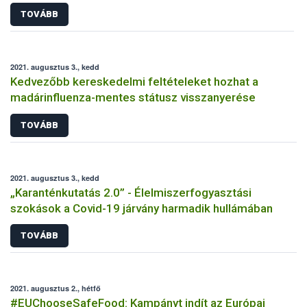
TOVÁBB
2021. augusztus 3., kedd
Kedvezőbb kereskedelmi feltételeket hozhat a
madárinfluenza-mentes státusz visszanyerése
TOVÁBB
2021. augusztus 3., kedd
„Karanténkutatás 2.0” - Élelmiszerfogyasztási
szokások a Covid-19 járvány harmadik hullámában
TOVÁBB
2021. augusztus 2., hétfő
#EUChooseSafeFood: Kampányt indít az Európai