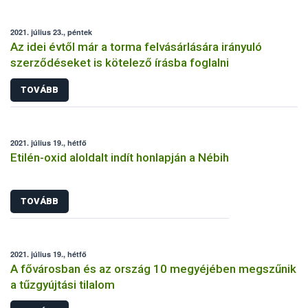
2021. július 23., péntek
Az idei évtől már a torma felvásárlására irányuló
szerződéseket is kötelező írásba foglalni
TOVÁBB
2021. július 19., hétfő
Etilén-oxid aloldalt indít honlapján a Nébih
TOVÁBB
2021. július 19., hétfő
A fővárosban és az ország 10 megyéjében megszűnik
a tűzgyújtási tilalom