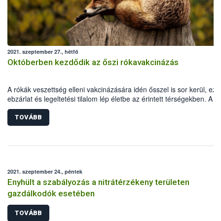
2021. szeptember 27., hétfő
Októberben kezdődik az őszi rókavakcinázás
A rókák veszettség elleni vakcinázására idén ősszel is sor kerül, ezé
ebzárlat és legeltetési tilalom lép életbe az érintett térségekben. A
repülőgépes vakcinázás 2021. október 2-16. között zajlik hazánk dél
keleti megyéiben.
TOVÁBB
2021. szeptember 24., péntek
Enyhült a szabályozás a nitrátérzékeny területen
gazdálkodók esetében
TOVÁBB