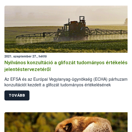
2021. szeptember 27., hétfő
Nyilvános konzultáció a glifozát tudományos értékelésé
jelentéstervezetéről
Az EFSA és az Európai Vegyianyag-ügynökség (ECHA) párhuzamos
konzultációt kezdett a glifozát tudományos értékelésének
jelentéstervezetéről. A konzultációk 60 napig tartanak.
TOVÁBB