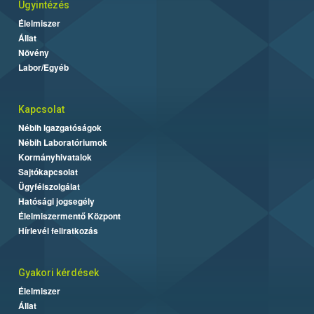
Ügyintézés
Élelmiszer
Állat
Növény
Labor/Egyéb
Kapcsolat
Nébih Igazgatóságok
Nébih Laboratóriumok
Kormányhivatalok
Sajtókapcsolat
Ügyfélszolgálat
Hatósági jogsegély
Élelmiszermentő Központ
Hírlevél feliratkozás
Gyakori kérdések
Élelmiszer
Állat