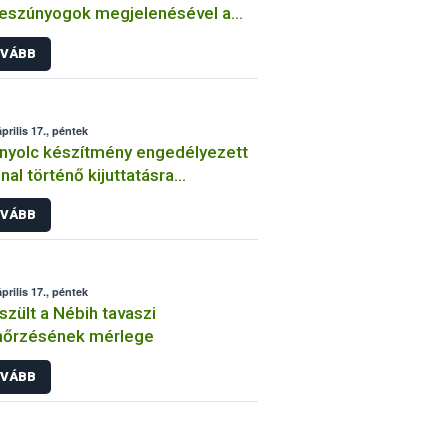
eszúnyogok megjelenésével a
yelv-betegség hazai újbóli
VÁBB
ordulása lehetséges
prilis 17., péntek
nyolc készítmény engedélyezett
nal történő kijuttatásra
yarországon
VÁBB
prilis 17., péntek
szült a Nébih tavaszi
nőrzésének mérlege
VÁBB