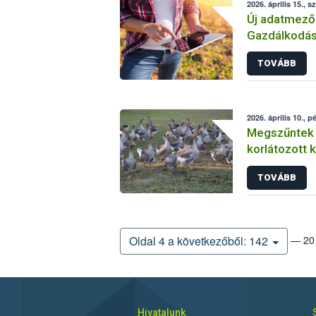
2026. április 15., s
Új adatmezők
Gazdálkodás
TOVÁBB
2026. április 10., p
Megszűntek 
korlátozott
TOVÁBB
— 20 
Oldal 4 a következőből: 142
Hivatalunk