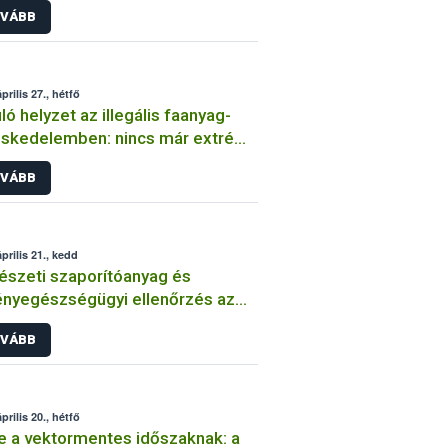
VÁBB
prilis 27., hétfő
ló helyzet az illegális faanyag-
skedelemben: nincs már extrém
as kockázatú vármegye
VÁBB
prilis 21., kedd
észeti szaporítóanyag és
nyegészségügyi ellenőrzés az
i piacon
VÁBB
prilis 20., hétfő
 a vektormentes időszaknak: a