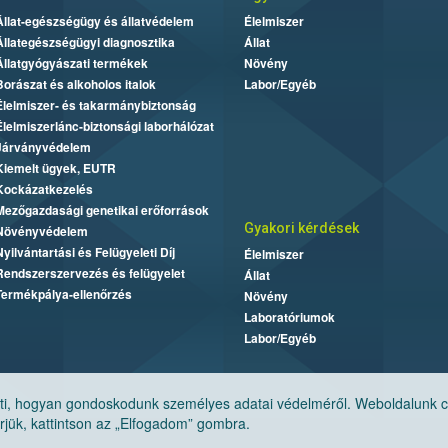
Állat-egészségügy és állatvédelem
Élelmiszer
Állategészségügyi diagnosztika
Állat
Állatgyógyászati termékek
Növény
Borászat és alkoholos italok
Labor/Egyéb
Élelmiszer- és takarmánybiztonság
Élelmiszerlánc-biztonsági laborhálózat
Járványvédelem
Kiemelt ügyek, EUTR
Kockázatkezelés
Mezőgazdasági genetikai erőforrások
Gyakori kérdések
Növényvédelem
Nyilvántartási és Felügyeleti Díj
Élelmiszer
Rendszerszervezés és felügyelet
Állat
Termékpálya-ellenőrzés
Növény
Laboratóriumok
Labor/Egyéb
, hogyan gondoskodunk személyes adatai védelméről. Weboldalunk cook
jük, kattintson az „Elfogadom” gombra.