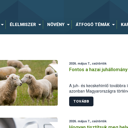
ÉLELMISZER
NÖVÉNY
ÁTFOGÓ TÉMÁK
KA
2026. május 7., csütörtök
Fontos a hazai juhállomán
A juh- és kecskehimlő továbbra 
azonban Magyarországra történő
Tavasszal Romániában ismét kim
kecskeállomány védelme érdeké
TOVÁBB
főállatorvos elrendelte az élő ki
ellenőrzését, együttműködve a N
az Országos Rendőrfőkapitánysá
2026. május 7., csütörtök
biztonsági Hivatal (Nébih) kéri az
Hogyan tisztítsuk meg hel