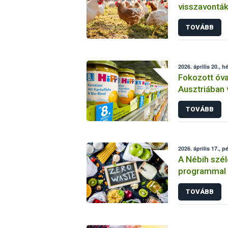
visszavonták
tartására vo
TOVÁBB
2026. április 20., h
Fokozott óva
Ausztriában 
„sárgarépa-b
TOVÁBB
2026. április 17., p
A Nébih szé
programmal k
Fenntarthat
TOVÁBB