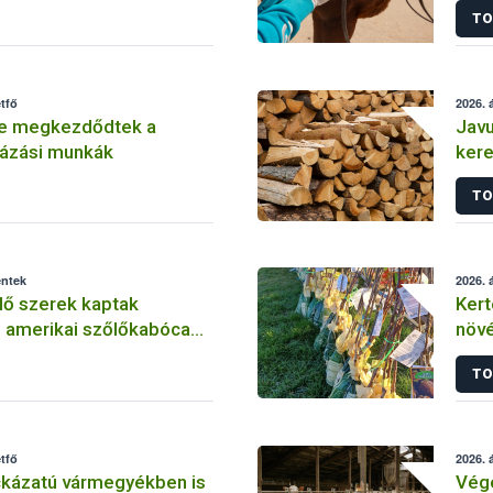
TO
étfő
2026. á
e megkezdődtek a
Javu
yázási munkák
kere
mag
TO
éntek
2026. á
lő szerek kaptak
Kert
z amerikai szőlőkabóca
növé
kezésben
ónod
TO
étfő
2026. á
kázatú vármegyékben is
Vége