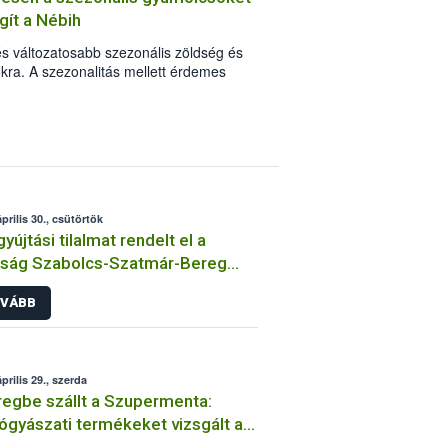
 állatot. Betegséggyanú esetén, pedig
ít a Nébih
áltató vagy hatósági állatorvost.
és változatosabb szezonális zöldség és
kra. A szezonalitás mellett érdemes
sági szempontokra és a termények
 Élelmiszerlánc-biztonsági Hivatal
öldségek és gyümölcsök alapos
szerű és praktikus tanácsokat.
prilis 30., csütörtök
yújtási tilalmat rendelt el a
óság Szabolcs-Szatmár-Bereg
megyében
VÁBB
prilis 29., szerda
egbe szállt a Szupermenta:
ógyászati termékeket vizsgált a
ih