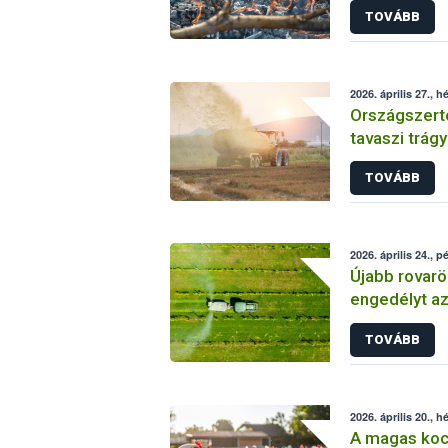
TOVÁBB
2026. április 27., h
Országszert
tavaszi trág
TOVÁBB
2026. április 24., p
Újabb rovarö
engedélyt a
elleni véde
TOVÁBB
2026. április 20., h
A magas koc