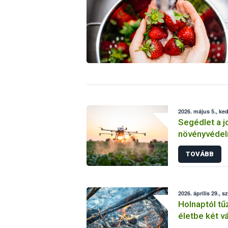
2026. május 5., ke
Segédlet a j
növényvéde
TOVÁBB
2026. április 29., s
Holnaptól tűz
életbe két 