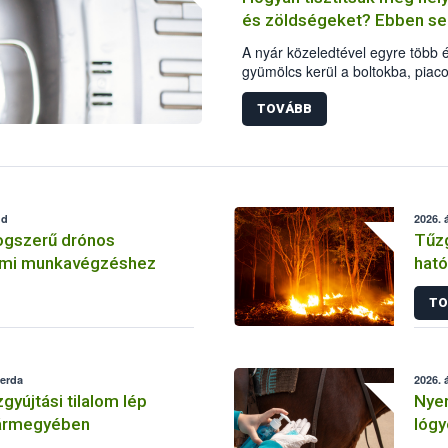
forrásból és módon vásároljanak
és zöldségeket? Ebben seg
haladéktalanul értesítsék a szolg
A nyár közeledtével egyre több 
gyümölcs kerül a boltokba, piaco
odafigyelni az élelmiszerbizton
alapos tisztítására is. A Nemzeti
TOVÁBB
(Nébih) Oktatási Programja a z
tisztításához gyűjtött össze egy
dd
2026. á
ogszerű drónos
Tűzg
lmi munkavégzéshez
hat
vár
TO
zerda
2026. á
gyújtási tilalom lép
Nyer
vármegyében
lógy
Néb