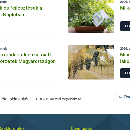
zerda
2026. á
 és fejlesztések a
Mi k
i Naplóban
TO
éntek
2026. á
a madárinfluenza miatt
Mind
 körzetek Magyarországon
lako
szől
TO
meg
← Els
tétel oldalanként
61 - 80 / 2 840 tétel megjelenítése.
Szakterületek
Ügyintézés