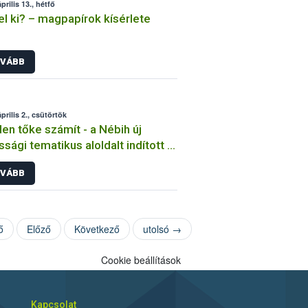
prilis 13., hétfő
el ki? – magpapírok kísérlete
VÁBB
prilis 2., csütörtök
en tőke számít - a Nébih új
ssági tematikus aloldalt indított a
ő aranyszínű sárgaság betegség
VÁBB
fékezése érdekében
ő
Előző
Következő
utolsó →
Cookie beállítások
Kapcsolat