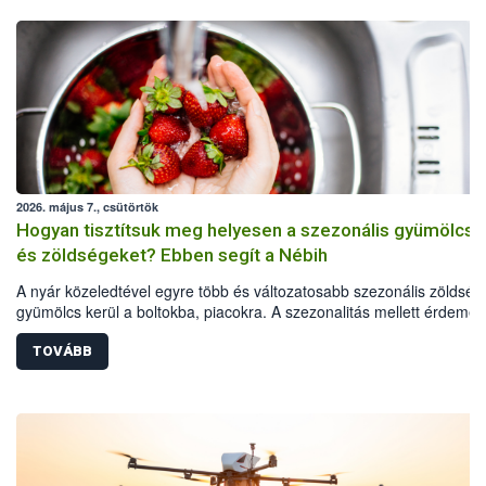
2026. május 7., csütörtök
Hogyan tisztítsuk meg helyesen a szezonális gyümölcsö
és zöldségeket? Ebben segít a Nébih
A nyár közeledtével egyre több és változatosabb szezonális zöldség
gyümölcs kerül a boltokba, piacokra. A szezonalitás mellett érdemes
odafigyelni az élelmiszerbiztonsági szempontokra és a termények
alapos tisztítására is. A Nemzeti Élelmiszerlánc-biztonsági Hivatal
TOVÁBB
(Nébih) Oktatási Programja a zöldségek és gyümölcsök alapos
tisztításához gyűjtött össze egyszerű és praktikus tanácsokat.