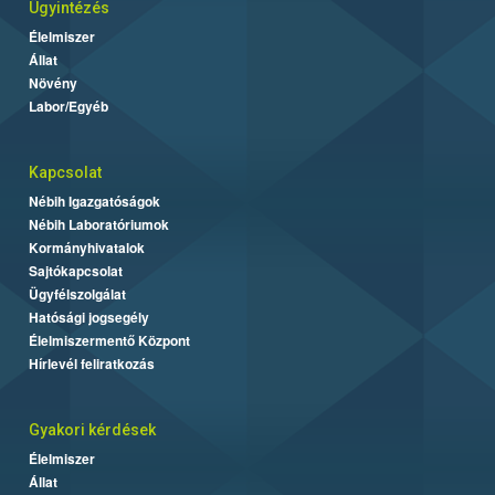
Ügyintézés
Élelmiszer
Állat
Növény
Labor/Egyéb
Kapcsolat
Nébih Igazgatóságok
Nébih Laboratóriumok
Kormányhivatalok
Sajtókapcsolat
Ügyfélszolgálat
Hatósági jogsegély
Élelmiszermentő Központ
Hírlevél feliratkozás
Gyakori kérdések
Élelmiszer
Állat