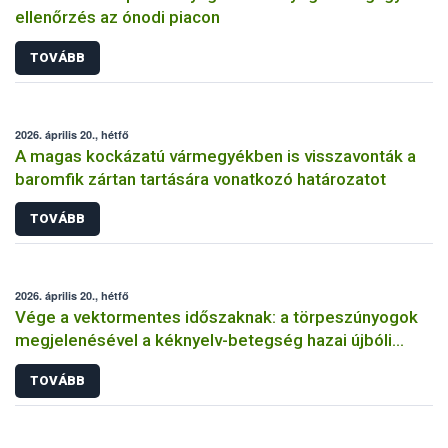
ellenőrzés az ónodi piacon
TOVÁBB
2026. április 20., hétfő
A magas kockázatú vármegyékben is visszavonták a
baromfik zártan tartására vonatkozó határozatot
TOVÁBB
2026. április 20., hétfő
Vége a vektormentes időszaknak: a törpeszúnyogok
megjelenésével a kéknyelv-betegség hazai újbóli
előfordulása lehetséges
TOVÁBB