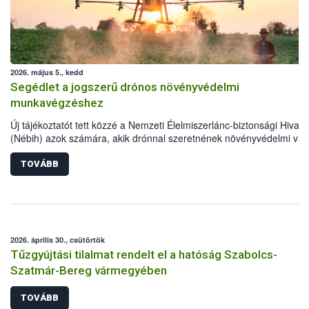
2026. május 5., kedd
Segédlet a jogszerű drónos növényvédelmi
munkavégzéshez
Új tájékoztatót tett közzé a Nemzeti Élelmiszerlánc-biztonsági Hivata
(Nébih) azok számára, akik drónnal szeretnének növényvédelmi va
tápanyag-gazdálkodási tevékenységet végezni Magyarországon. Az
összefoglaló részletesen szerepelnek a jogszerű működéshez
TOVÁBB
szükséges személyi, műszaki és hatósági feltételek.
2026. április 30., csütörtök
Tűzgyújtási tilalmat rendelt el a hatóság Szabolcs-
Szatmár-Bereg vármegyében
TOVÁBB