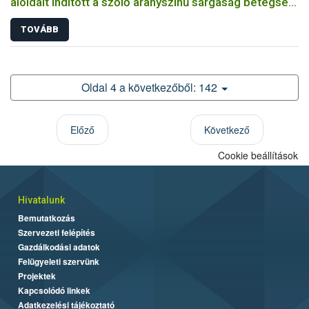
aloldalt indított a szőlő aranyszínű sárgaság betegség
megfékezése érdekében
TOVÁBB
Oldal 4 a következőből: 142
Előző
Következő
Cookie beállítások
Hivatalunk
Bemutatkozás
Szervezeti felépítés
Gazdálkodási adatok
Felügyeleti szervünk
Projektek
Kapcsolódó linkek
Adatkezelési tájékoztató