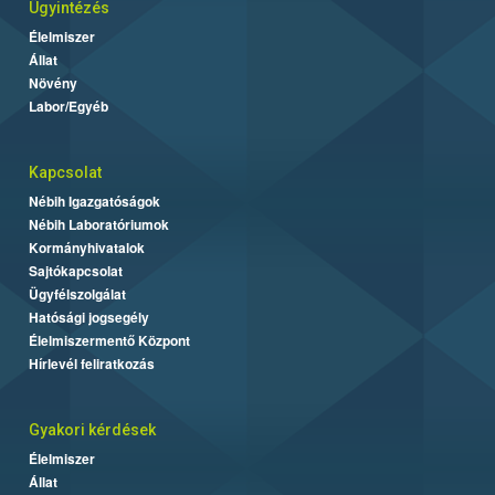
Ügyintézés
Élelmiszer
Állat
Növény
Labor/Egyéb
Kapcsolat
Nébih Igazgatóságok
Nébih Laboratóriumok
Kormányhivatalok
Sajtókapcsolat
Ügyfélszolgálat
Hatósági jogsegély
Élelmiszermentő Központ
Hírlevél feliratkozás
Gyakori kérdések
Élelmiszer
Állat