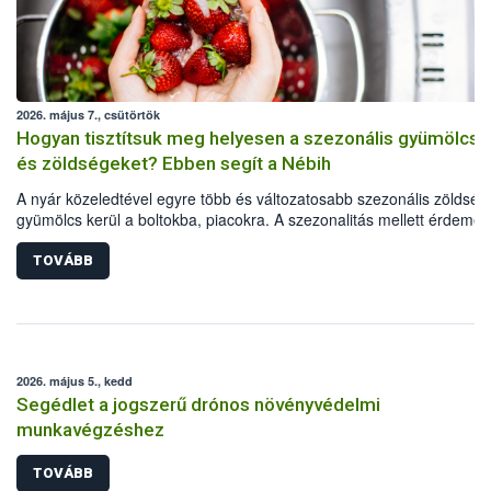
2026. május 7., csütörtök
Hogyan tisztítsuk meg helyesen a szezonális gyümölcsö
és zöldségeket? Ebben segít a Nébih
A nyár közeledtével egyre több és változatosabb szezonális zöldség
gyümölcs kerül a boltokba, piacokra. A szezonalitás mellett érdemes
odafigyelni az élelmiszerbiztonsági szempontokra és a termények
alapos tisztítására is. A Nemzeti Élelmiszerlánc-biztonsági Hivatal
TOVÁBB
(Nébih) Oktatási Programja a zöldségek és gyümölcsök alapos
tisztításához gyűjtött össze egyszerű és praktikus tanácsokat.
2026. május 5., kedd
Segédlet a jogszerű drónos növényvédelmi
munkavégzéshez
TOVÁBB