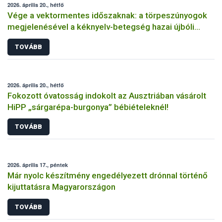
2026. április 20., hétfő
Vége a vektormentes időszaknak: a törpeszúnyogok
megjelenésével a kéknyelv-betegség hazai újbóli
előfordulása lehetséges
TOVÁBB
2026. április 20., hétfő
Fokozott óvatosság indokolt az Ausztriában vásárolt
HiPP „sárgarépa-burgonya” bébiételeknél!
TOVÁBB
2026. április 17., péntek
Már nyolc készítmény engedélyezett drónnal történő
kijuttatásra Magyarországon
TOVÁBB