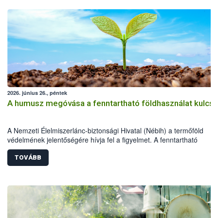
2026. június 26., péntek
A humusz megóvása a fenntartható földhasználat kulcsa
A Nemzeti Élelmiszerlánc-biztonsági Hivatal (Nébih) a termőföld
védelmének jelentőségére hívja fel a figyelmet. A fenntartható
földhasználathoz és a természeti erőforrások megóvásához rendkív
fontos a humuszos termőréteg megőrzése és szakszerű újra
TOVÁBB
felhasználása. A beruházások, építkezések és egyéb földmunkák so
letermelt humuszos termőréteg megfelelő kezelése és újra
felhasználása épp ezért kiemelt jelentőségű.