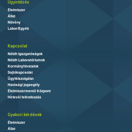
Ügyintézés
Élelmiszer
Állat
Növény
Labor/Egyéb
Kapcsolat
Nébih Igazgatóságok
Nébih Laboratóriumok
Kormányhivatalok
Sajtókapcsolat
Ügyfélszolgálat
Hatósági jogsegély
Élelmiszermentő Központ
Hírlevél feliratkozás
Gyakori kérdések
Élelmiszer
Állat