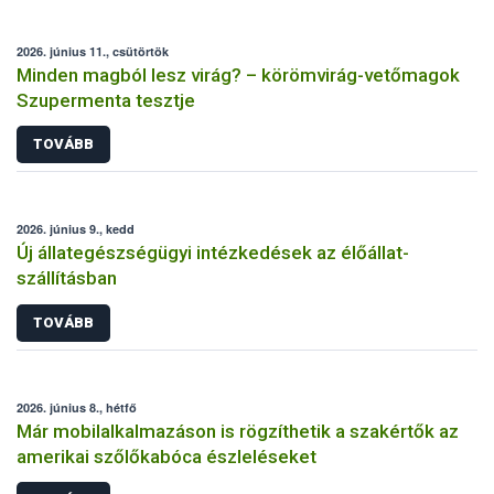
2026. június 11., csütörtök
Minden magból lesz virág? – körömvirág-vetőmagok
Szupermenta tesztje
TOVÁBB
2026. június 9., kedd
Új állategészségügyi intézkedések az élőállat-
szállításban
TOVÁBB
2026. június 8., hétfő
Már mobilalkalmazáson is rögzíthetik a szakértők az
amerikai szőlőkabóca észleléseket