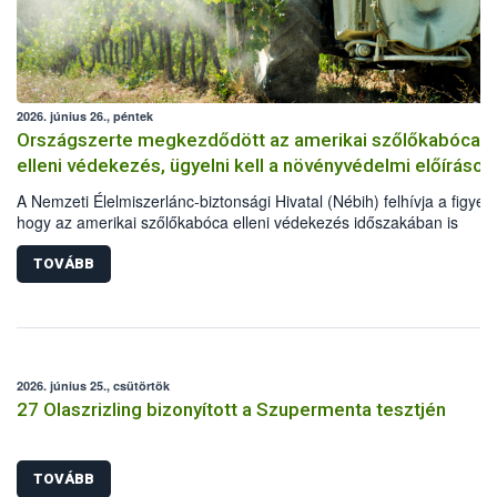
2026. június 26., péntek
Országszerte megkezdődött az amerikai szőlőkabóca
elleni védekezés, ügyelni kell a növényvédelmi előírások
A Nemzeti Élelmiszerlánc-biztonsági Hivatal (Nébih) felhívja a figyel
hogy az amerikai szőlőkabóca elleni védekezés időszakában is
elengedhetetlen a növényvédelmi előírások betartása. Kiemelten fon
hogy a szőlősgazdák engedélyezett növényvédő szereket
TOVÁBB
alkalmazzanak, a kezeléseket megfelelő technológiával végezzék el,
minden esetben tartsák be az adott készítmény engedélyében szere
szabályokat. A védekezés során a méhek és vadon élő beporzókat i
óvni kell.
2026. június 25., csütörtök
27 Olaszrizling bizonyított a Szupermenta tesztjén
TOVÁBB