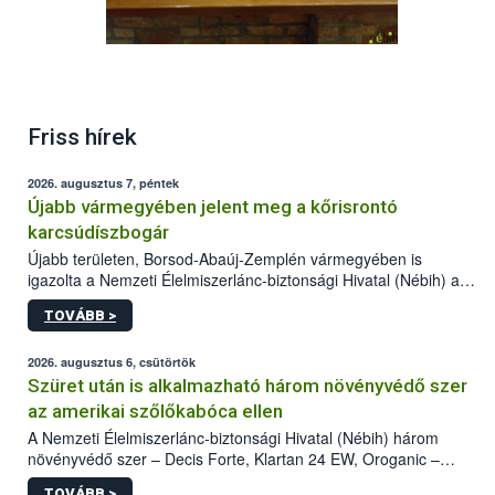
Friss hírek
2026. augusztus 7, péntek
Újabb vármegyében jelent meg a kőrisrontó
karcsúdíszbogár
Újabb területen, Borsod-Abaúj-Zemplén vármegyében is
igazolta a Nemzeti Élelmiszerlánc-biztonsági Hivatal (Nébih) a
kőrisrontó karcsúdíszbogár (Agrilus planipennis) jelenlétét. A
TOVÁBB >
kártevőt nem csak színcsapdában találták meg, de már fertőzött
fában is azonosították. A növényvédelmi szakemberek folytatják
az intenzív felderítést, emellett az intézkedéseket a szlovák
2026. augusztus 6, csütörtök
hatósággal is összehangolják a terjedés megállítása érdekében.
Szüret után is alkalmazható három növényvédő szer
az amerikai szőlőkabóca ellen
A Nemzeti Élelmiszerlánc-biztonsági Hivatal (Nébih) három
növényvédő szer – Decis Forte, Klartan 24 EW, Oroganic –
engedélyokiratát módosította, így azok a szüretet követően,
TOVÁBB >