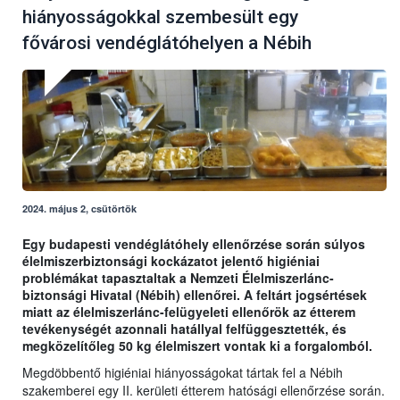
hiányosságokkal szembesült egy
fővárosi vendéglátóhelyen a Nébih
2024. május 2, csütörtök
Egy budapesti vendéglátóhely ellenőrzése során súlyos
élelmiszerbiztonsági kockázatot jelentő higiéniai
problémákat tapasztaltak a Nemzeti Élelmiszerlánc-
biztonsági Hivatal (Nébih) ellenőrei. A feltárt jogsértések
miatt az élelmiszerlánc-felügyeleti ellenőrök az étterem
tevékenységét azonnali hatállyal felfüggesztették, és
megközelítőleg 50 kg élelmiszert vontak ki a forgalomból.
Megdöbbentő higiéniai hiányosságokat tártak fel a Nébih
szakemberei egy II. kerületi étterem hatósági ellenőrzése során.