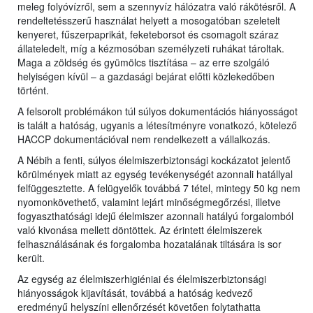
meleg folyóvízről, sem a szennyvíz hálózatra való rákötésről. A
rendeltetésszerű használat helyett a mosogatóban szeletelt
kenyeret, fűszerpaprikát, feketeborsot és csomagolt száraz
állateledelt, míg a kézmosóban személyzeti ruhákat tároltak.
Maga a zöldség és gyümölcs tisztítása – az erre szolgáló
helyiségen kívül – a gazdasági bejárat előtti közlekedőben
történt.
A felsorolt problémákon túl súlyos dokumentációs hiányosságot
is talált a hatóság, ugyanis a létesítményre vonatkozó, kötelező
HACCP dokumentációval nem rendelkezett a vállalkozás.
A Nébih a fenti, súlyos élelmiszerbiztonsági kockázatot jelentő
körülmények miatt az egység tevékenységét azonnali hatállyal
felfüggesztette. A felügyelők továbbá 7 tétel, mintegy 50 kg nem
nyomonkövethető, valamint lejárt minőségmegőrzési, illetve
fogyaszthatósági idejű élelmiszer azonnali hatályú forgalomból
való kivonása mellett döntöttek. Az érintett élelmiszerek
felhasználásának és forgalomba hozatalának tiltására is sor
került.
Az egység az élelmiszerhigiéniai és élelmiszerbiztonsági
hiányosságok kijavítását, továbbá a hatóság kedvező
eredményű helyszíni ellenőrzését követően folytathatta