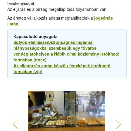
tevékenységét.
Az eljárás és a bírság megállapítása folyamatban van.
Az érintett vállalkozás adatai megtalálhatóak a
jogsértés
listán
.
Kapcsolódó anyagok:
Súlyos élelmiszerbiztonsági és higiéniai
hiányosságokkal szembesült egy fővárosi
vendéglátóhelyen a Nébih című közlemény letölthető
formában (docx)
Az ellenőrzés során készült fényképek letölthető
formában (zip)