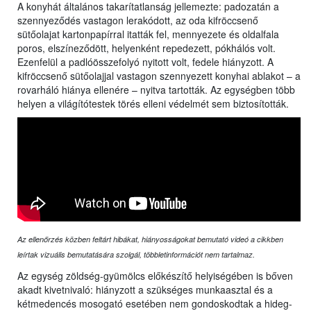
A konyhát általános takarítatlanság jellemezte: padozatán a
szennyeződés vastagon lerakódott, az oda kifröccsenő
sütőolajat kartonpapírral itatták fel, mennyezete és oldalfala
poros, elszíneződött, helyenként repedezett, pókhálós volt.
Ezenfelül a padlóösszefolyó nyitott volt, fedele hiányzott. A
kifröccsenő sütőolajjal vastagon szennyezett konyhai ablakot – a
rovarháló hiánya ellenére – nyitva tartották. Az egységben több
helyen a világítótestek törés elleni védelmét sem biztosították.
Az ellenőrzés közben feltárt hibákat, hiányosságokat bemutató videó a cikkben
leírtak vizuális bemutatására szolgál, többletinformációt nem tartalmaz.
Az egység zöldség-gyümölcs előkészítő helyiségében is bőven
akadt kivetnivaló: hiányzott a szükséges munkaasztal és a
kétmedencés mosogató esetében nem gondoskodtak a hideg-