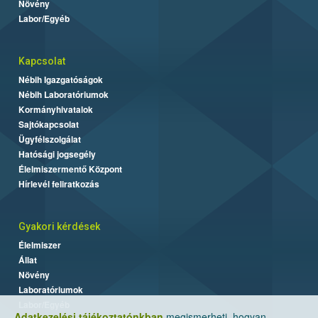
Növény
Labor/Egyéb
Kapcsolat
Nébih Igazgatóságok
Nébih Laboratóriumok
Kormányhivatalok
Sajtókapcsolat
Ügyfélszolgálat
Hatósági jogsegély
Élelmiszermentő Központ
Hírlevél feliratkozás
Gyakori kérdések
Élelmiszer
Állat
Növény
Laboratóriumok
Labor/Egyéb
Adatkezelési tájékoztatónkban
megismerheti, hogyan