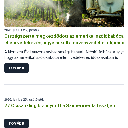
2026. június 26., péntek
Országszerte megkezdődött az amerikai szőlőkabóca
elleni védekezés, ügyelni kell a növényvédelmi előírások
A Nemzeti Élelmiszerlánc-biztonsági Hivatal (Nébih) felhívja a figyel
hogy az amerikai szőlőkabóca elleni védekezés időszakában is
elengedhetetlen a növényvédelmi előírások betartása. Kiemelten fon
hogy a szőlősgazdák engedélyezett növényvédő szereket
TOVÁBB
alkalmazzanak, a kezeléseket megfelelő technológiával végezzék el,
minden esetben tartsák be az adott készítmény engedélyében szere
szabályokat. A védekezés során a méhek és vadon élő beporzókat i
óvni kell.
2026. június 25., csütörtök
27 Olaszrizling bizonyított a Szupermenta tesztjén
TOVÁBB