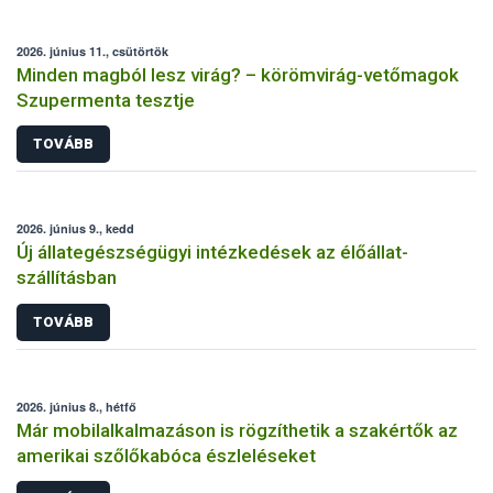
2026. június 11., csütörtök
Minden magból lesz virág? – körömvirág-vetőmagok
Szupermenta tesztje
TOVÁBB
2026. június 9., kedd
Új állategészségügyi intézkedések az élőállat-
szállításban
TOVÁBB
2026. június 8., hétfő
Már mobilalkalmazáson is rögzíthetik a szakértők az
amerikai szőlőkabóca észleléseket