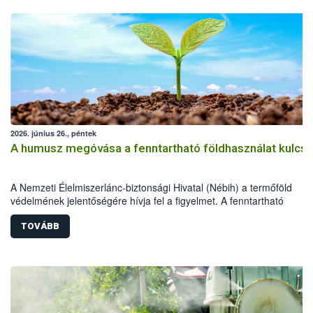
2026. június 26., péntek
A humusz megóvása a fenntartható földhasználat kulcsa
A Nemzeti Élelmiszerlánc-biztonsági Hivatal (Nébih) a termőföld
védelmének jelentőségére hívja fel a figyelmet. A fenntartható
földhasználathoz és a természeti erőforrások megóvásához rendkív
fontos a humuszos termőréteg megőrzése és szakszerű újra
TOVÁBB
felhasználása. A beruházások, építkezések és egyéb földmunkák so
letermelt humuszos termőréteg megfelelő kezelése és újra
felhasználása épp ezért kiemelt jelentőségű.