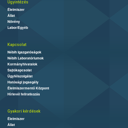
Ügyintézés
Élelmiszer
Állat
Növény
Labor/Egyéb
Kapcsolat
Nébih Igazgatóságok
Nébih Laboratóriumok
Kormányhivatalok
Sajtókapcsolat
Ügyfélszolgálat
Hatósági jogsegély
Élelmiszermentő Központ
Hírlevél feliratkozás
Gyakori kérdések
Élelmiszer
Állat