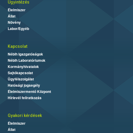
Ügyintézés
Élelmiszer
Állat
Növény
Labor/Egyéb
Kapcsolat
Nébih Igazgatóságok
Nébih Laboratóriumok
Kormányhivatalok
Sajtókapcsolat
Ügyfélszolgálat
Hatósági jogsegély
Élelmiszermentő Központ
Hírlevél feliratkozás
Gyakori kérdések
Élelmiszer
Állat