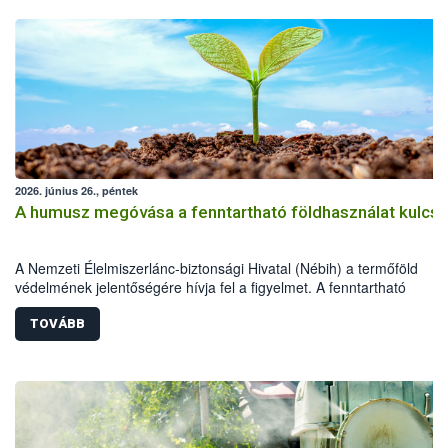
2026. június 26., péntek
A humusz megóvása a fenntartható földhasználat kulcsa
A Nemzeti Élelmiszerlánc-biztonsági Hivatal (Nébih) a termőföld
védelmének jelentőségére hívja fel a figyelmet. A fenntartható
földhasználathoz és a természeti erőforrások megóvásához rendkív
fontos a humuszos termőréteg megőrzése és szakszerű újra
TOVÁBB
felhasználása. A beruházások, építkezések és egyéb földmunkák so
letermelt humuszos termőréteg megfelelő kezelése és újra
felhasználása épp ezért kiemelt jelentőségű.