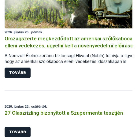
2026. június 26., péntek
Országszerte megkezdődött az amerikai szőlőkabóca
elleni védekezés, ügyelni kell a növényvédelmi előírások
A Nemzeti Élelmiszerlánc-biztonsági Hivatal (Nébih) felhívja a figyel
hogy az amerikai szőlőkabóca elleni védekezés időszakában is
elengedhetetlen a növényvédelmi előírások betartása. Kiemelten fon
hogy a szőlősgazdák engedélyezett növényvédő szereket
TOVÁBB
alkalmazzanak, a kezeléseket megfelelő technológiával végezzék el,
minden esetben tartsák be az adott készítmény engedélyében szere
szabályokat. A védekezés során a méhek és vadon élő beporzókat i
óvni kell.
2026. június 25., csütörtök
27 Olaszrizling bizonyított a Szupermenta tesztjén
TOVÁBB