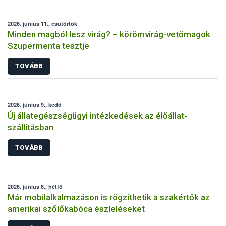
2026. június 11., csütörtök
Minden magból lesz virág? – körömvirág-vetőmagok
Szupermenta tesztje
TOVÁBB
2026. június 9., kedd
Új állategészségügyi intézkedések az élőállat-
szállításban
TOVÁBB
2026. június 8., hétfő
Már mobilalkalmazáson is rögzíthetik a szakértők az
amerikai szőlőkabóca észleléseket