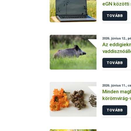
eGN közötti 
TOVÁBB
2026. június 12., p
Az eddigiekn
vaddisznóál
az ASP meg
TOVÁBB
2026. június 11., c
Minden magbó
körömvirág
tesztje
TOVÁBB