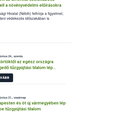
kell a növényvédelmi előírásokra
gi Hivatal (Nébih) felhívja a figyelmet,
leni védekezés időszakában is
 előírások betartása. Kiemelten fontos,
zett növényvédő szereket
gfelelő technológiával végezzék el, és
dott készítmény engedélyében szereplő
 a méhek és vadon élő beporzókat is
június 24., szerda
örtöktől az egész országra
rjedő tűzgyújtási tilalom lép
be
VÁBB
június 21., vasárnap
pesten és öt új vármegyében lép
be tűzgyújtási tilalom