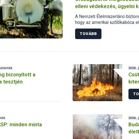
elleni védekezés, ügyelni 
A Nemzeti Élelmiszerlánc-biztonsá
hogy az amerikai szőlőkabóca el
elengedhetetlen a növényvédelmi
hogy a szőlősgazdák engedélye
TOVÁBB
alkalmazzanak, a kezeléseket me
minden esetben tartsák be az a
szabályokat. A védekezés során
óvni kell.
sütörtök
2026. 
ng bizonyított a
Csüt
 tesztjén
kite
élet
TO
étfő
2026. 
ASP: minden minta
Buda
élet