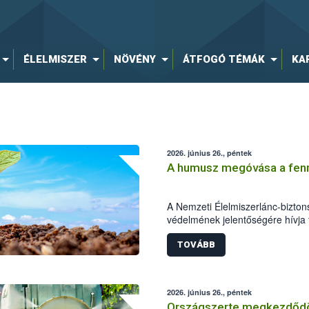
ÉLELMISZER
NÖVÉNY
ÁTFOGÓ TÉMÁK
KA
2026. június 26., péntek
A humusz megóvása a fennt
A Nemzeti Élelmiszerlánc-biztons
védelmének jelentőségére hívja f
földhasználathoz és a természe
fontos a humuszos termőréteg m
TOVÁBB
felhasználása. A beruházások, 
letermelt humuszos termőréteg m
felhasználása épp ezért kiemelt 
2026. június 26., péntek
Országszerte megkezdődöt