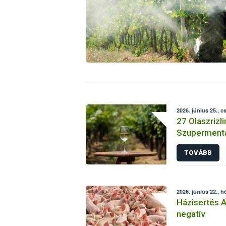
2026. június 25., c
27 Olaszrizli
Szupermenta
TOVÁBB
2026. június 22., h
Házisertés 
negatív