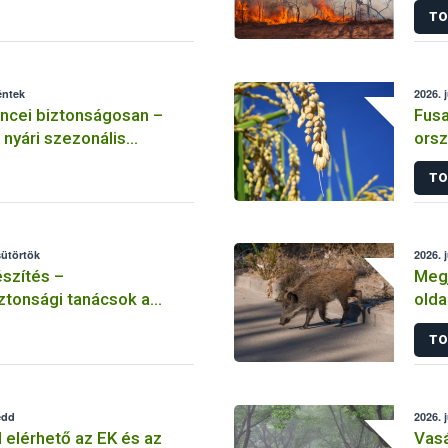
TO
éntek
2026. 
ncei biztonságosan –
Fusa
 nyári szezonális
orsz
gab
TO
sütörtök
2026. 
szítés –
Megj
ztonsági tanácsok a
olda
TO
edd
2026. 
l elérhető az EK és az
Vasá