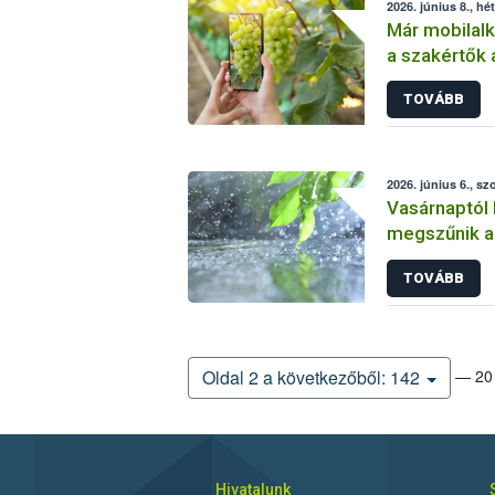
2026. június 8., hé
Már mobilalk
a szakértők 
észleléseke
TOVÁBB
2026. június 6., s
Vasárnaptól
megszűnik a 
TOVÁBB
— 20 
Oldal 2 a következőből: 142
Hivatalunk