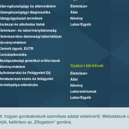
Állat-egészségügy és állatvédelem
Élelmiszer
Állategészségügyi diagnosztika
Állat
Állatgyógyászati termékek
Növény
Borászat és alkoholos italok
Labor/Egyéb
Élelmiszer- és takarmánybiztonság
Élelmiszerlánc-biztonsági laborhálózat
Járványvédelem
Kiemelt ügyek, EUTR
Kockázatkezelés
Mezőgazdasági genetikai erőforrások
Gyakori kérdések
Növényvédelem
Nyilvántartási és Felügyeleti Díj
Élelmiszer
Rendszerszervezés és felügyelet
Állat
Termékpálya-ellenőrzés
Növény
Laboratóriumok
Labor/Egyéb
, hogyan gondoskodunk személyes adatai védelméről. Weboldalunk cook
jük, kattintson az „Elfogadom” gombra.