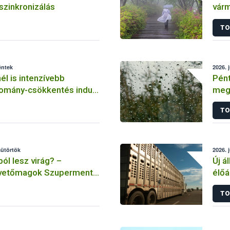
szinkronizálás
vár
tűzg
TO
éntek
2026. 
él is intenzívebb
Pént
lomány-csökkentés indul
megs
fékezésére
TO
sütörtök
2026. 
l lesz virág? –
Új á
-vetőmagok Szupermenta
élőá
TO