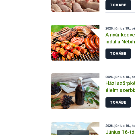
TOVÁBB
2026. június 19., p
A nyár kedve
indul a Nébih
ellenőrzése
TOVÁBB
2026. június 18., c
Házi szörpké
élelmiszerbi
Nébih-től
TOVÁBB
2026. június 16., k
Június 16-tó