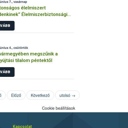
június 7., vasárnap
tonságos élelmiszert
enkinek” Élelmiszerbiztonsági
gnap 2026
VÁBB
június 4., csütörtök
 vármegyében megszűnik a
yújtási tilalom péntektől
VÁBB
ő
Előző
Következő
utolsó →
Cookie beállítások
Kapcsolat