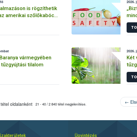
tfő
2026. 
almazáson is rögzíthetik
„Biz
az amerikai szőlőkabóca
mind
t
Vilá
TO
zombat
2026. 
 Baranya vármegyében
Két
tűzgyújtási tilalom
tűzg
TO
← Els
tétel oldalanként
21 - 40 / 2 840 tétel megjelenítése.
Szakterületek
Ügyintézés