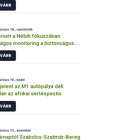
VÁBB
június 18., csütörtök
rium a Nébih fókuszában:
ágos monitoring a biztonságos
onatermésért
VÁBB
június 16., kedd
elent az M1 autópálya déli
lán az afrikai sertéspestis
VÁBB
június 13., szombat
rnaptól Szabolcs-Szatmár-Bereg