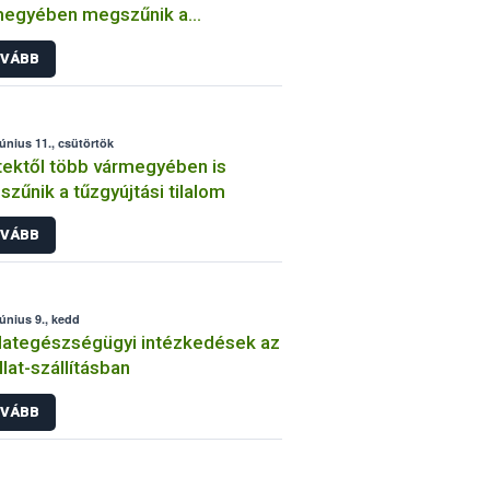
megyében megszűnik a
yújtási tilalom
VÁBB
június 11., csütörtök
ektől több vármegyében is
zűnik a tűzgyújtási tilalom
VÁBB
június 9., kedd
llategészségügyi intézkedések az
llat-szállításban
VÁBB