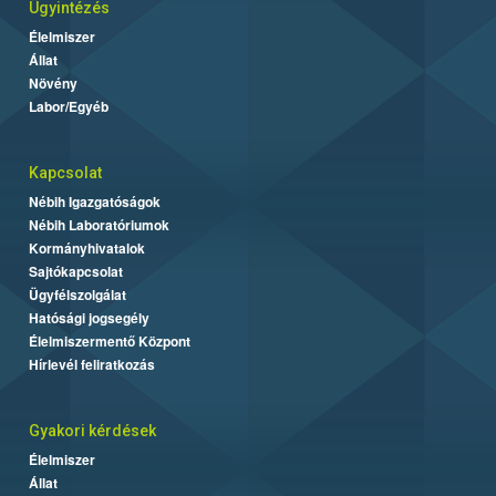
Ügyintézés
Élelmiszer
Állat
Növény
Labor/Egyéb
Kapcsolat
Nébih Igazgatóságok
Nébih Laboratóriumok
Kormányhivatalok
Sajtókapcsolat
Ügyfélszolgálat
Hatósági jogsegély
Élelmiszermentő Központ
Hírlevél feliratkozás
Gyakori kérdések
Élelmiszer
Állat