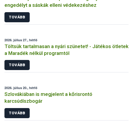
engedélyt a sáskák elleni védekezéshez
TOVÁBB
2026. július 27., hétfő
Töltsük tartalmasan a nyári szünetet! - Játékos ötletek
a Maradék nélkül programtól
TOVÁBB
2026. július 20., hétfő
Szlovákiában is megjelent a kőrisrontó
karcsúdíszbogár
TOVÁBB