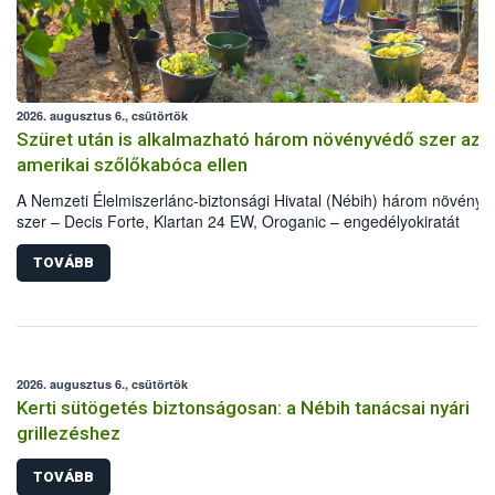
2026. augusztus 6., csütörtök
Szüret után is alkalmazható három növényvédő szer az
amerikai szőlőkabóca ellen
A Nemzeti Élelmiszerlánc-biztonsági Hivatal (Nébih) három növény
szer – Decis Forte, Klartan 24 EW, Oroganic – engedélyokiratát
módosította, így azok a szüretet követően, egészen a vesszőérettsé
(BBCH 91) stádiumáig felhasználhatóak a szőlőben. A kiterjesztések
TOVÁBB
célja, hogy a korai érésű szőlőkben is legyen lehetőség a károsító el
további védekezésre. Az Oroganic készítmény kis kiszerelésben kisk
felhasználók számára is elérhető és ökológiai termesztésben is
engedélyezett.
2026. augusztus 6., csütörtök
Kerti sütögetés biztonságosan: a Nébih tanácsai nyári
grillezéshez
TOVÁBB