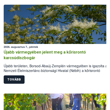
2026. augusztus 7., péntek
Újabb vármegyében jelent meg a kőrisrontó
karcsúdíszbogár
Újabb területen, Borsod-Abaúj-Zemplén vármegyében is igazolta a
Nemzeti Élelmiszerlánc-biztonsági Hivatal (Nébih) a kőrisrontó
karcsúdíszbogár (Agrilus planipennis) jelenlétét. A kártevőt nem csa
színcsapdában találták meg, de már fertőzött fában is azonosították
TOVÁBB
növényvédelmi szakemberek folytatják az intenzív felderítést, emelle
intézkedéseket a szlovák hatósággal is összehangolják a terjedés
megállítása érdekében.