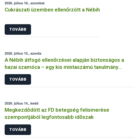
2026. július 18., szombat
Cukrászati üzemben ellenőrzött a Nébih
TOVÁBB
2026. július 15., szerda
A Nébih átfogó ellenőrzései alapján biztonságos a
hazai szamóca – egy kis mintaszámú tanulmány
indokolatlan aggodalmat kelthet
TOVÁBB
2026. július 14., kedd
Megkezdődött az FD betegség felismerése
szempontjából legfontosabb időszak
TOVÁBB