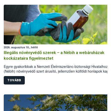
2026. augusztus 10., hétfő
Illegális növényvédő szerek – a Nébih a webáruházak
kockázataira figyelmeztet
Egyre gyakoribbak a Nemzeti Élelmiszerlánc-biztonsági Hivatalhoz
(Nébih) növényvédő szert árusító, jellemzően külföldi honlapok kap
érkező bejelentések. Emellett az ilyen termékeket kínáló kéretlen on
reklámok mennyisége is számottevően megnövekedett az elmúlt
TOVÁBB
időszakban. A Nébih összegyűjtötte az illegális növényvédő szerek
kapcsán előforduló árulkodó jeleket, valamint a webáruházakból val
vásárlás kockázatait.