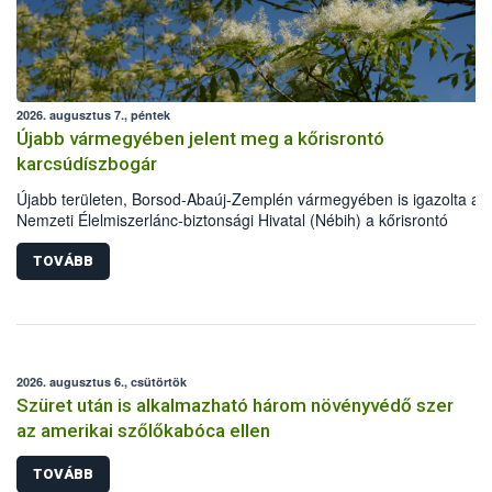
2026. augusztus 7., péntek
Újabb vármegyében jelent meg a kőrisrontó
karcsúdíszbogár
Újabb területen, Borsod-Abaúj-Zemplén vármegyében is igazolta a
Nemzeti Élelmiszerlánc-biztonsági Hivatal (Nébih) a kőrisrontó
karcsúdíszbogár (Agrilus planipennis) jelenlétét. A kártevőt nem csa
színcsapdában találták meg, de már fertőzött fában is azonosították
TOVÁBB
növényvédelmi szakemberek folytatják az intenzív felderítést, emelle
intézkedéseket a szlovák hatósággal is összehangolják a terjedés
megállítása érdekében.
2026. augusztus 6., csütörtök
Szüret után is alkalmazható három növényvédő szer
az amerikai szőlőkabóca ellen
TOVÁBB