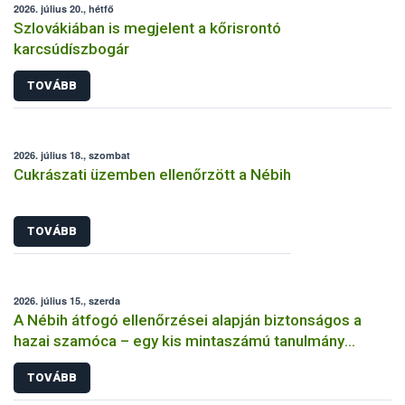
2026. július 20., hétfő
Szlovákiában is megjelent a kőrisrontó
karcsúdíszbogár
TOVÁBB
2026. július 18., szombat
Cukrászati üzemben ellenőrzött a Nébih
TOVÁBB
2026. július 15., szerda
A Nébih átfogó ellenőrzései alapján biztonságos a
hazai szamóca – egy kis mintaszámú tanulmány
indokolatlan aggodalmat kelthet
TOVÁBB