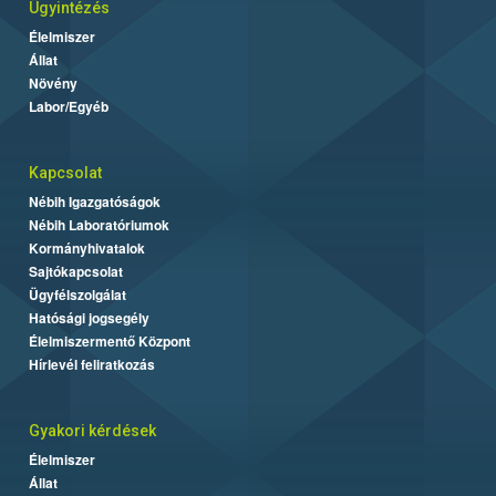
Ügyintézés
Élelmiszer
Állat
Növény
Labor/Egyéb
Kapcsolat
Nébih Igazgatóságok
Nébih Laboratóriumok
Kormányhivatalok
Sajtókapcsolat
Ügyfélszolgálat
Hatósági jogsegély
Élelmiszermentő Központ
Hírlevél feliratkozás
Gyakori kérdések
Élelmiszer
Állat