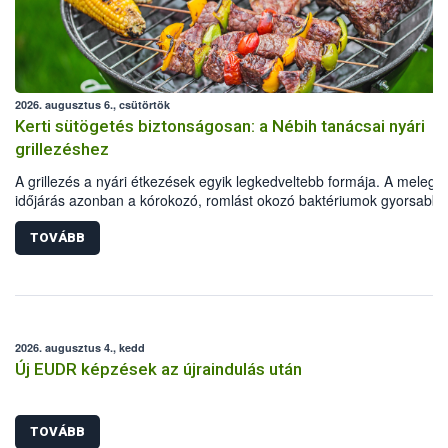
2026. augusztus 6., csütörtök
Kerti sütögetés biztonságosan: a Nébih tanácsai nyári
grillezéshez
A grillezés a nyári étkezések egyik legkedveltebb formája. A meleg
időjárás azonban a kórokozó, romlást okozó baktériumok gyorsabb
szaporodásának is kedvez. A szabadtéri sütögetés ezért nem csupá
megfelelő sütési technikáról szól: legalább ilyen fontos az alapanya
TOVÁBB
biztonságos kezelése, az alapvető higiéniai szabályok betartása, a
megfelelő hőkezelés, valamint a maradékok szakszerű tárolása. A
Nemzeti Élelmiszerlánc-biztonsági Hivatal (Nébih) Oktatási Program
összegyűjtötte a biztonságos grillezés legfontosabb tudnivalóit.
2026. augusztus 4., kedd
Új EUDR képzések az újraindulás után
TOVÁBB