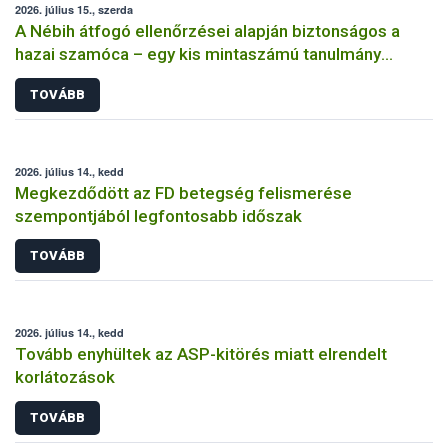
2026. július 15., szerda
A Nébih átfogó ellenőrzései alapján biztonságos a
hazai szamóca – egy kis mintaszámú tanulmány
indokolatlan aggodalmat kelthet
TOVÁBB
2026. július 14., kedd
Megkezdődött az FD betegség felismerése
szempontjából legfontosabb időszak
TOVÁBB
2026. július 14., kedd
Tovább enyhültek az ASP-kitörés miatt elrendelt
korlátozások
TOVÁBB