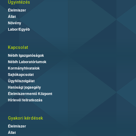
Ügyintézés
Élelmiszer
Állat
Növény
Labor/Egyéb
Kapcsolat
Nébih Igazgatóságok
Nébih Laboratóriumok
Kormányhivatalok
Sajtókapcsolat
Ügyfélszolgálat
Hatósági jogsegély
Élelmiszermentő Központ
Hírlevél feliratkozás
Gyakori kérdések
Élelmiszer
Állat