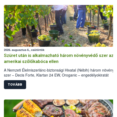
2026. augusztus 6., csütörtök
Szüret után is alkalmazható három növényvédő szer az
amerikai szőlőkabóca ellen
A Nemzeti Élelmiszerlánc-biztonsági Hivatal (Nébih) három növény
szer – Decis Forte, Klartan 24 EW, Oroganic – engedélyokiratát
módosította, így azok a szüretet követően, egészen a vesszőérettsé
(BBCH 91) stádiumáig felhasználhatóak a szőlőben. A kiterjesztések
TOVÁBB
célja, hogy a korai érésű szőlőkben is legyen lehetőség a károsító el
további védekezésre. Az Oroganic készítmény kis kiszerelésben kisk
felhasználók számára is elérhető és ökológiai termesztésben is
engedélyezett.