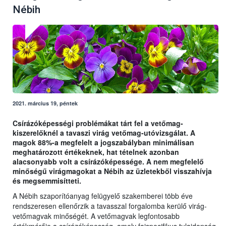
Nébih
2021. március 19, péntek
Csírázóképességi problémákat tárt fel a vetőmag-
kiszerelőknél a tavaszi virág vetőmag-utóvizsgálat. A
magok 88%-a megfelelt a jogszabályban minimálisan
meghatározott értékeknek, hat tételnek azonban
alacsonyabb volt a csírázóképessége. A nem megfelelő
minőségű virágmagokat a Nébih az üzletekből visszahívja
és megsemmisítteti.
A Nébih szaporítóanyag felügyelő szakemberei több éve
rendszeresen ellenőrzik a tavasszal forgalomba kerülő virág-
vetőmagvak minőségét. A vetőmagvak legfontosabb