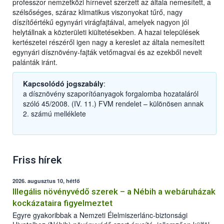
professzor nemzetközi hírnevet szerzett az általa nemesített, a
szélsőséges, száraz klimatikus viszonyokat tűrő, nagy
díszítőértékű egynyári virágfajtáival, amelyek nagyon jól
helytállnak a közterületi kiültetésekben. A hazai települések
kertészetei részéről igen nagy a kereslet az általa nemesített
egynyári dísznövény-fajták vetőmagvai és az ezekből nevelt
palánták iránt.
Kapcsolódó jogszabály
:
a dísznövény szaporítóanyagok forgalomba hozataláról
szóló 45/2008. (IV. 11.) FVM rendelet – különösen annak
2. számú melléklete
Friss hírek
2026. augusztus 10, hétfő
Illegális növényvédő szerek – a Nébih a webáruházak
kockázataira figyelmeztet
Egyre gyakoribbak a Nemzeti Élelmiszerlánc-biztonsági