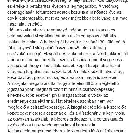
értékmérője a csírázóképesség, amely fajspecifikus tulajdonság,
és értéke a betakarítás évében a legmagasabb. A vetőmag
csomagolásán feltüntetett adatok közül is a minősítés éve az
egyik legfontosabb, mert az nagy mértékben befolyásolja a mag
használati értékét.
Idén a szakemberek rendhagyó módon nem a kistasakos
vetőmagvakat vizsgálták, hanem a kicsomagolás előtt álló,
zsákos tételeket. A hatóság öt hazai kiszerelőnél 39 különböző,
főleg egynyári virágfajból összesen 48 tétel vetőmag
csírázóképességét vizsgálta. A szakemberek a Nébih akkreditált
laboratóriumában célzottan széles fajspektrummal végezték a
vizsgálatot, hogy minél általánosabb képet kapjanak a hazai
virágmag forgalmazás helyzetéről. A minták között fátyolvirág,
kokárdavirág, porcsinrózsa, és árvácska magja is szerepelt.
A vizsgálat megállapította, hogy a tételek 88%-a megfelelt a
jogszabályban meghatározott minimális csírázóképességi
értéknek, több esetben jóval magasabbak is voltak az
eredmények az elvártnál. Hat tételnek azonban nem volt
megfelelő a csírázóképessége. A kifogásolt tételek a kiszerelők
között egyenletesen oszlottak el, és a díszdohány, a kerti viola,
az egynyári szarkaláb, a bíboros ördögszem, a borzaskata és
az őszirózsa fajok vetőmagvai közül kerültek ki.
A hibás vetőmagok esetében a folyamatban lévő eljárás során