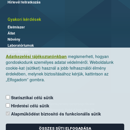
Hírlevél feliratkozás
Gyakori kérdések
Élelmiszer
Állat
Növény
Laboratóriumok
Labor/Egyéb
Adatkezelési tájékoztatónkban
megismerheti, hogyan
gondoskodunk személyes adatai védelméről. Weboldalunk
cookie-kat (sütiket) használ a jobb felhasználói élmény
érdekében, melynek biztosításához kérjük, kattintson az
„Elfogadom” gombra.
Statisztikai célú sütik
Nemzeti Élelmiszerlánc-biztonsági Hivatal
Hirdetési célú sütik
Cím: 1024 Budapest, Keleti Károly utca. 24.
Alapműködést biztosító és funkcionális sütik
Levelezési cím: 1525 Budapest. Pf. 30.
ÖSSZES SÜTI ELFOGADÁSA