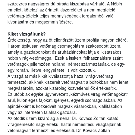
százezres nagyságrendű bírság kiszabása várható. A Nébih
emellett kötelezi az érintett kiszerelőket a nem megfelelő
vetőmag-tételek teljes mennyiségének forgalomból való
kivonására és megsemmisítésére.
Kiket vizsgáltunk?
Érdekesség, hogy az öt ellenőrzött üzem profilja nagyon eltérő.
Három tipikusan vetőmag csomagolásra szakosodott üzem,
amely a gazdaboltokat és áruházláncokat látja el kistasakos
hobbi virág-vetőmaggal. Ezek a kiskerti felhasználásra szánt
vetőmagok jellemzően holland, német származásúak, de egy-
egy román, illetve lengyel tétel is volt közöttük.
A vizsgálat másik két kiválasztottja hazai virág-vetőmag
termesztő, akiknek kiszerelt vetőmagvait a boltokban nem lehet
megvásárolni, azokat kizárólag közvetlenül ők értékesítik.
Ez utóbbiak egyike úgynevezett „kézműves virág-vetőmagokat”
árul, különleges fajokat, igényes, egyedi csomagolásban. Az
ajándékként is közkedvelt magvak vásárokban, kiállításokon
vagy az interneten találnak gazdára.
Az ötödik üzem kizárólag a néhai Dr. Kovács Zoltán kutató,
virágnemesítő nagy értékű, hazai nemesítésű virágfajtáinak
vetőmagvait termeszti és értékesíti. Dr. Kovács Zoltán