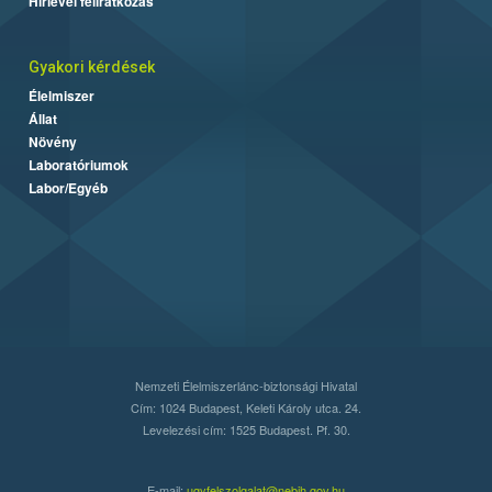
Hírlevél feliratkozás
Gyakori kérdések
Élelmiszer
Állat
Növény
Laboratóriumok
Labor/Egyéb
Nemzeti Élelmiszerlánc-biztonsági Hivatal
Cím: 1024 Budapest, Keleti Károly utca. 24.
Levelezési cím: 1525 Budapest. Pf. 30.
E-mail:
ugyfelszolgalat@nebih.gov.hu