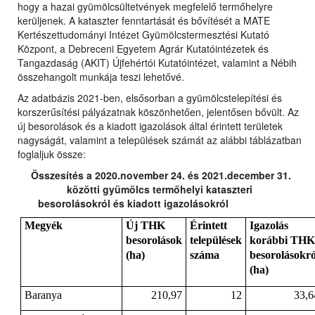
hogy a hazai gyümölcsültetvények megfelelő termőhelyre
kerüljenek. A kataszter fenntartását és bővítését a MATE
Kertészettudományi Intézet Gyümölcstermesztési Kutató
Központ, a Debreceni Egyetem Agrár Kutatóintézetek és
Tangazdaság (AKIT) Újfehértói Kutatóintézet, valamint a Nébih
összehangolt munkája teszi lehetővé.
Az adatbázis 2021-ben, elsősorban a gyümölcstelepítési és
korszerűsítési pályázatnak köszönhetően, jelentősen bővült. Az
új besorolások és a kiadott igazolások által érintett területek
nagyságát, valamint a települések számát az alábbi táblázatban
foglaljuk össze:
Összesítés a 2020.november 24. és 2021.december 31.
közötti gyümölcs termőhelyi kataszteri
besorolásokról és kiadott igazolásokról
Megyék
Új THK
Érintett
Igazolás
besorolások
települések
korábbi THK
(ha)
száma
besorolásokró
(ha)
Baranya
210,97
12
33,6