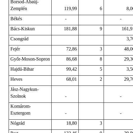
Borsod-Abaúj-
Zemplén
119,99
6
8,0
Békés
-
-
Bács-Kiskun
181,88
9
161,9
Csongrád
3,7
Fejér
72,86
3
48,0
Győr-Moson-Sopron
86,68
8
29,3
Hajdú-Bihar
99,42
5
3,5
Heves
68,01
2
29,7
Jász-Nagykun-
Szolnok
-
-
Komárom-
Esztergom
-
-
Nógrád
18,80
3