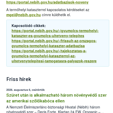
https://portal.nebih.gov.hu/adatbazisok-noveny
A termőhelyi kataszterrel kapcsolatos kérdéseket az
mgei@nebih.gov.hu
címre küldhetik el.
Kapcsolódó cikkek:
https://portal.nebih.gov.hu/-/gyumolcs-termohelyi-
kataszter-es-gyumolcs-ultetveny-telepites
https://portal.nebih.gov.hu/-/frissult-az-orszagos-
gyumolcs-termohelyi-kataszter-adatbazisa
https://portal.nebih.gov.hu/-/tajekoztatas-a-
gyumolcs-termohelyi-kataszterrol-az-
ultetvenytelepitesi-tamogatasra-palyazok-reszere
Friss hírek
2026. augusztus 6, csütörtök
Szüret után is alkalmazható három növényvédő szer
az amerikai szőlőkabóca ellen
A Nemzeti Élelmiszerlánc-biztonsági Hivatal (Nébih) három
növényvédő szer – Decis Forte, Klartan 24 EW, Oroganic –