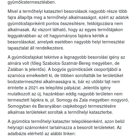
gyümölcstermesztésben.
Mivel a termőhelyi kataszteri besorolások nagyobb része több
fajra állapítja meg a termőhelyi alkalmasságot, ezért az adatok
gyümölcsfajonkénti pontos összesítésre, feldolgozásra nem
alkalmasak. Az viszont látható, hogy az egyes termőtájakon
leggyakrabban az ott hagyományos fajokra kérték a
besorolásokat, amelyek esetében nagyobb helyi termesztési
tapasztalat áll rendelkezésre.
A gyümölcsfajokat tekintve a legnagyobb besorolási igény az
almára volt (főleg Szabolcs-Szatmár-Bereg megyében, de
Zalában is jelentős). A bogyós gyümölcsűek csoportjából a
szamóca emelkedett ki, de többen soroltatták be területüket
bodzatermesztési alkalmasságra is, bár ez utóbbi fajt nem
érintette a 2021-es telepítési pályázat. Jelentős igény
mutatkozott az új, hazánkban eddig nagyobb területen nem
termesztett fajokra is, pl. Somogy és Zala megyében mogyoró,
Somogyban és Baranyában csipkebogyó termesztésére
alkalmas területeket soroltak a termőhelyi kataszterbe.
A gyümölcs termőhelyi kataszter településenként, azon belül
helyrajzi számonként tartalmazza a besorolt területeket. Az
adatbázis elérhető az alábbi linken: