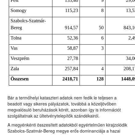
Pest
133,46
9
29,0
Somogy
115,23
8
13,5
Szabolcs-Szatmár-
Bereg
914,57
50
843,1
Tolna
52,36
6
2,4
Vas
58,87
3
Veszprém
27,78
34,0
Zala
257,84
4
208,1
Összesen
2418,71
128
1448,0
Bár a termőhelyi kataszteri adatok nem fedik le teljesen a
beadott vagy sikeres pályázatok, továbbá a közeljövőben
megvalósuló beruházások körét, azonban így is információt
szolgáltatnak az ültetvénytelepítők szándékairól.
A megyénkénti összesített adatokból egyértelműen kirajzolódik
Szabolcs-Szatmár-Bereg megye erős dominanciája a hazai