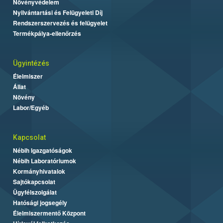
Növényvédelem
Nyilvántartási és Felügyeleti Díj
Rendszerszervezés és felügyelet
Termékpálya-ellenőrzés
Ügyintézés
Élelmiszer
Állat
Növény
Labor/Egyéb
Kapcsolat
Nébih Igazgatóságok
Nébih Laboratóriumok
Kormányhivatalok
Sajtókapcsolat
Ügyfélszolgálat
Hatósági jogsegély
Élelmiszermentő Központ