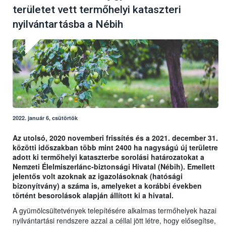
területet vett termőhelyi kataszteri
nyilvántartásba a Nébih
2022. január 6, csütörtök
Az utolsó, 2020 novemberi frissítés és a 2021. december 31.
közötti időszakban több mint 2400 ha nagyságú új területre
adott ki termőhelyi kataszterbe sorolási határozatokat a
Nemzeti Élelmiszerlánc-biztonsági Hivatal (Nébih). Emellett
jelentős volt azoknak az igazolásoknak (hatósági
bizonyítvány) a száma is, amelyeket a korábbi években
történt besorolások alapján állított ki a hivatal.
A gyümölcsültetvények telepítésére alkalmas termőhelyek hazai
nyilvántartási rendszere azzal a céllal jött létre, hogy elősegítse,