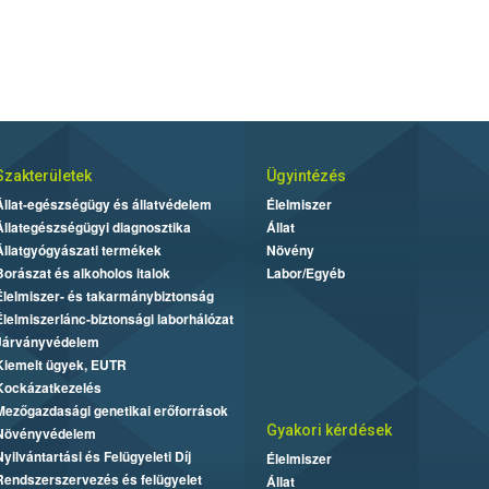
Szakterületek
Ügyintézés
Állat-egészségügy és állatvédelem
Élelmiszer
Állategészségügyi diagnosztika
Állat
Állatgyógyászati termékek
Növény
Borászat és alkoholos italok
Labor/Egyéb
Élelmiszer- és takarmánybiztonság
Élelmiszerlánc-biztonsági laborhálózat
Járványvédelem
Kiemelt ügyek, EUTR
Kockázatkezelés
Mezőgazdasági genetikai erőforrások
Gyakori kérdések
Növényvédelem
Nyilvántartási és Felügyeleti Díj
Élelmiszer
Rendszerszervezés és felügyelet
Állat