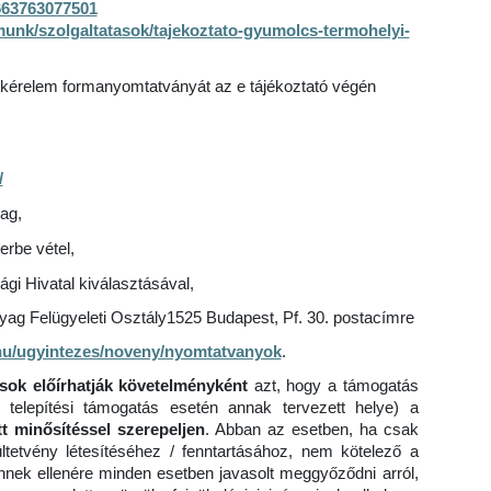
663763077501
munk/szolgaltatasok/tajekoztato-gyumolcs-termohelyi-
ó kérelem formanyomtatványát az e tájékoztató végén
/
ag,
rbe vétel,
i Hivatal kiválasztásával,
yag Felügyeleti Osztály1525 Budapest, Pf. 30. postacímre
v.hu/ugyintezes/noveny/nyomtatvanyok
.
rások előírhatják követelményként
azt, hogy a támogatás
gy telepítési támogatás esetén annak tervezett helye) a
t minősítéssel szerepeljen
. Abban az esetben, ha csak
 ültetvény létesítéséhez / fenntartásához, nem kötelező a
Ennek ellenére minden esetben javasolt meggyőződni arról,