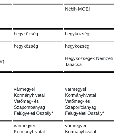
Nébih-MGEI
hegyközség
hegyközség
hegyközség
hegyközség
Hegyközségek Nemzeti
er)
Tanácsa
vármegyei
vármegyei
Kormányhivatal
Kormányhivatal
Vetőmag- és
Vetőmag- és
Szaporítóanyag
Szaporítóanyag
Felügyeleti Osztály*
Felügyeleti Osztály*
vármegyei
vármegyei
Kormányhivatal
Kormányhivatal