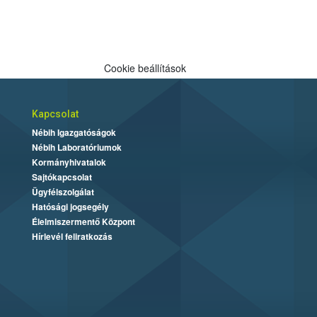
Cookie beállítások
Kapcsolat
Nébih Igazgatóságok
Nébih Laboratóriumok
Kormányhivatalok
Sajtókapcsolat
Ügyfélszolgálat
Hatósági jogsegély
Élelmiszermentő Központ
Hírlevél feliratkozás