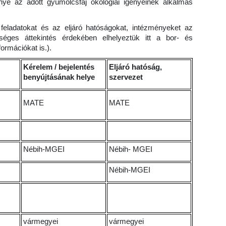
énye az adott gyümölcsfaj ökológiai igényeinek alkalmas
feladatokat és az eljáró hatóságokat, intézményeket az
ységes áttekintés érdekében elhelyeztük itt a bor- és
rmációkat is.).
Kérelem / bejelentés
Eljáró hatóság,
benyújtásának helye
szervezet
MATE
MATE
Nébih-MGEI
Nébih- MGEI
Nébih-MGEI
vármegyei
vármegyei