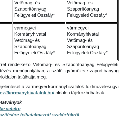
Vetőmag- és
Vetőmag- és
Szaporítóanyag
Szaporítóanyag
Felügyeleti Osztály*
Felügyeleti Osztály*
vármegyei
vármegyei
Kormányhivatal
Kormányhivatal
Vetőmag- és
Vetőmag- és
Szaporítóanyag
Szaporítóanyag
Felügyeleti Osztály*
Felügyeleti Osztály*
rrel rendelkező Vetőmag- és Szaporítóanyag Felügyeleti
ntézés menüpontjában, a szőlő, gyümölcs szaporítóanyag
loldalon találhatja meg.
bejelentését a vármegyei kormányhivatalok földművelésügyi
ps://kormanyhivatalok.hu/
oldalon tájékozódhatnak.
mtatványok
e vételre
észítésére felhatalmazott szakértőkről