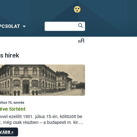
PCSOLAT
s hírek
úlius 15, szerda
éve történt
vvel ezelőtt 1901. július 15-én, költözött be
z, még csak részben – a budapesti m. kir.
i vetőmagvizsgáló állomás a Kis Rókus utca
VÁBB >
ám alatti, Czigler Győző által tervezett új