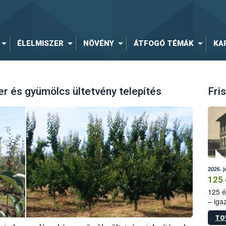
ÉLELMISZER
NÖVÉNY
ÁTFOGÓ TÉMÁK
KA
r és gyümölcs ültetvény telepítés
Fris
2026. j
125 
125 é
– iga
állam
TO
15. sz