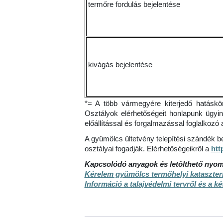
termőre fordulás bejelentése
kivágás bejelentése
*= A több vármegyére kiterjedő hatáskö
Osztályok elérhetőségeit honlapunk ügyi
előállítással és forgalmazással foglalkozó a
A gyümölcs ültetvény telepítési szándék 
osztályai fogadják. Elérhetőségeikről a
htt
Kapcsolódó anyagok és letölthető nyo
Kérelem gyümölcs termőhelyi kataszterb
Információ a talajvédelmi tervről és a k