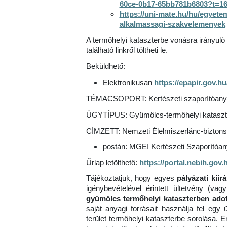
60ce-0b17-65bb781b6803?t=1
https://uni-mate.hu/hu/egyete
alkalmassagi-szakvelemenyek
A termőhelyi kataszterbe vonásra irányul
található linkről töltheti le.
Beküldhető:
Elektronikusan
https://epapir.gov.hu
TÉMACSOPORT: Kertészeti szaporítóany
ÜGYTÍPUS: Gyümölcs-termőhelyi kataszte
CÍMZETT: Nemzeti Élelmiszerlánc-biztonság
postán: MGEI Kertészeti Szaporítóan
Űrlap letölthető:
https://portal.nebih.go
Tájékoztatjuk, hogy egyes
pályázati kií
igénybevételével érintett ültetvény (va
gyümölcs termőhelyi kataszterben adot
saját anyagi forrásait használja fel egy
terület termőhelyi kataszterbe sorolása. 