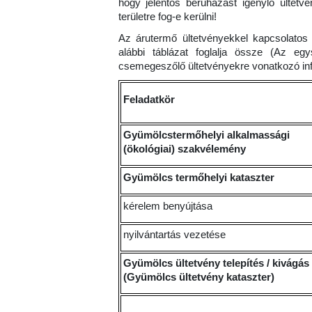
hogy jelentős beruházást igénylő ültetv
területre fog-e kerülni!
Az árutermő ültetvényekkel kapcsolatos 
alábbi táblázat foglalja össze (Az eg
csemegeszőlő ültetvényekre vonatkozó info
Feladatkör
Gyümölcstermőhelyi alkalmassági
(ökológiai) szakvélemény
Gyümölcs termőhelyi kataszter
kérelem benyújtása
nyilvántartás vezetése
Gyümölcs ültetvény telepítés / kivágás
(Gyümölcs ültetvény kataszter)