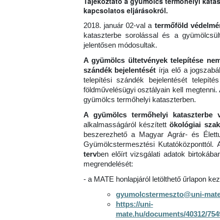
Tájékoztató a gyümölcs termőhelyi katas
kapcsolatos eljárásokról.
2018. január 02-val a
termőföld védelmér
kataszterbe sorolással és a gyümölcsült
jelentősen módosultak.
A gyümölcs ültetvények telepítése ne
szándék bejelentését
írja elő a jogszab
telepítési szándék bejelentését telepít
földművelésügyi osztályain kell megtenni. 
gyümölcs termőhelyi kataszterben.
A gyümölcs termőhelyi kataszterbe vé
alkalmasságáról készített
ökológiai sza
beszerezhető a Magyar Agrár- és Élett
Gyümölcstermesztési Kutatóközponttól.
terv
ben előírt vizsgálati adatok birtokáb
megrendelését:
- a MATE honlapjáról letölthető űrlapon k
gyumolcstermeszto@uni-mate
https://uni-
mate.hu/documents/40312/7549