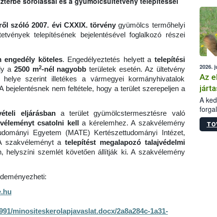
zterbe sorolással és a gyümölcsültetvény telepítéssel
épüle
ől szóló 2007. évi CXXIX. törvény
gyümölcs termőhelyi
etvények telepítésének bejelentésével foglalkozó részei
m engedély köteles
. Engedélyeztetés helyett a
telepítési
2026. j
2
ály a
2500 m
-nél nagyobb
területek esetén. Az ültetvény
Az e
és helye szerint illetékes a vármegyei kormányhivatalok
járta
A bejelentésnek nem feltétele, hogy a terület szerepeljen a
A kedv
forga
teli eljárásban
a terület gyümölcstermesztésre való
Korm.
kvéleményt csatolni kell
a kérelemhez. A szakvélemény
TO
sérül
udományi Egyetem (MATE) Kertészettudományi Intézet,
felme
 A szakvéleményt a
telepítést megalapozó talajvédelmi
veszé
an, helyszíni szemlét követően állítják ki. A szakvélemény
Ezen 
vonni
jártas
ezdeményezheti:
.hu
91/minositeskerolapjavaslat.docx/2a8a284c-1a31-