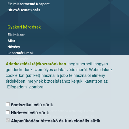
Élelmiszermentő Központ
Hírlevél feliratkozás
Gyakori kérdések
Élelmiszer
Állat
Növény
Laboratóriumok
Labor/Egyéb
Adatkezelési tájékoztatónkban
megismerheti, hogyan
gondoskodunk személyes adatai védelméről. Weboldalunk
cookie-kat (sütiket) használ a jobb felhasználói élmény
érdekében, melynek biztosításához kérjük, kattintson az
„Elfogadom” gombra.
Statisztikai célú sütik
Nemzeti Élelmiszerlánc-biztonsági Hivatal
Hirdetési célú sütik
Cím: 1024 Budapest, Keleti Károly utca. 24.
Alapműködést biztosító és funkcionális sütik
Levelezési cím: 1525 Budapest. Pf. 30.