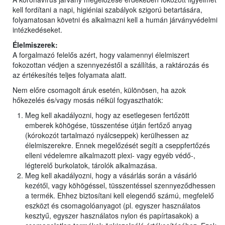
kell fordítani a napi, higiéniai szabályok szigorú betartására,
folyamatosan követni és alkalmazni kell a humán járványvédelmi
intézkedéseket.
Élelmiszerek:
A forgalmazó felelős azért, hogy valamennyi élelmiszert
fokozottan védjen a szennyezéstől a szállítás, a raktározás és
az értékesítés teljes folyamata alatt.
Nem előre csomagolt áruk esetén, különösen, ha azok
hőkezelés és/vagy mosás nélkül fogyaszthatók:
Meg kell akadályozni, hogy az esetlegesen fertőzött
emberek köhögése, tüsszentése útján fertőző anyag
(kórokozót tartalmazó nyálcseppek) kerülhessen az
élelmiszerekre. Ennek megelőzését segíti a cseppfertőzés
elleni védelemre alkalmazott plexi- vagy egyéb védő-,
légterelő burkolatok, tárolók alkalmazása.
Meg kell akadályozni, hogy a vásárlás során a vásárló
kezétől, vagy köhögéssel, tüsszentéssel szennyeződhessen
a termék. Ehhez biztosítani kell elegendő számú, megfelelő
eszközt és csomagolóanyagot (pl. egyszer használatos
kesztyű, egyszer használatos nylon és papírtasakok) a