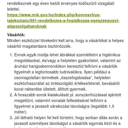
rendelkeznek egy éven belüli érvényes tüdőszűrő vizsgálati
lelettel.
https://www.nnk.gov.hu/index.php/koronavirus-
tajekoztato/591-rendelkezes-a-foglalkozas-egeszsegugyi-
alapszolgaltatoknak
Vásárlók:
Minden eszközzel törekedni kell arra, hogy a vásárlókat a helyes
vásárlói magatartásra ösztönözzék.
Ennek egyik módja lehet ábrákkal szemléltetni a higiénikus
megoldásokat, és/vagy a helytelen gyakorlatot, valamint az
áruházi hangosbemondókon keresztül felhívni a vásárlók
figyelmét a legfontosabb tudnivalókra. Ilyen például a
csomagolatlan termékek „összefogdosása”, helytelen
eszközhasználat az önkiszolgáló értékesítésnél, bevásárló
kocsi rakterébe ültetett, állított gyermek.
A hosszabb sorok kialakulását pl. sorszámhúzással ajánlott
megelőzni, valamint vonalak felfestésével felhívni a
figyelmet a javasolt várakozási távolságra (legalább 1,5
méter).
Jól látható helyen fel kell tüntetni, hogy sorban állás során a
javasolt személyes távolságot a vásárlók egymás közt és a