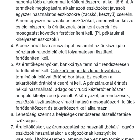
naponta több alkalommal fertőtlenítőszerrel át kell törölni. A
termékek megfogására alkalmazott eszközöket javasolt
egyszer használatos eszközökre (zacskó, kesztyű) cserélni.
A nem egyszer használatos eszközöket, amennyiben kézzel
és élelmiszerrel is érintkeznek, óránként cserélni és
mosogatást követően fertőtleníteni kell. (Pl. pékáruknál
kihelyezett eszközök.)
A pénztárnál lévő áruszalagot, valamint az önkiszolgáló
pénztárak rakodófelületeit folyamatosan tisztítani,
fertőtleníteni kell.
Az érintőképernyőket, bankkártya-terminált rendszeresen
fertőtleníteni kell.
Célszerű megoldás lehet továbbá a
terminálok fóliával történő borítása. Ez esetben a
takarófóliát óránként cserélni kell.
A pénztáraknál érintés
nélkül használható, adagolós virucid kézfertőtlenítőszer
adagoló kihelyezése javasolt. A környezet, berendezések,
eszközök tisztításához virucid hatású mosogatószert, felület-
fertőtlenítőszert és takarítószert kell alkalmazni.
Lehetőség szerint a helyiségek rendszeres átszellőztetése
szükséges.
Árufeltöltéskor, az árumozgatáshoz használt „békák”, egyéb
eszközök használatakor a dolgozóknak kesztyűt kell
viselniük. Utóbbi esetben, amennyiben ez nem történik meg,