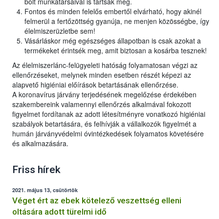
bolt munkatársaival is tartsák meg.
Fontos és minden felelős embertől elvárható, hogy akinél
felmerül a fertőzöttség gyanúja, ne menjen közösségbe, így
élelmiszerüzletbe sem!
Vásárláskor még egészséges állapotban is csak azokat a
termékeket érintsék meg, amit biztosan a kosárba tesznek!
Az élelmiszerlánc-felügyeleti hatóság folyamatosan végzi az
ellenőrzéseket, melynek minden esetben részét képezi az
alapvető higiéniai előírások betartásának ellenőrzése.
A koronavírus járvány terjedésének megelőzése érdekében
szakembereink valamennyi ellenőrzés alkalmával fokozott
figyelmet fordítanak az adott létesítményre vonatkozó higiéniai
szabályok betartására, és felhívják a vállalkozók figyelmét a
humán járványvédelmi óvintézkedések folyamatos követésére
és alkalmazására.
Friss hírek
2021. május 13, csütörtök
Véget ért az ebek kötelező veszettség elleni
oltására adott türelmi idő