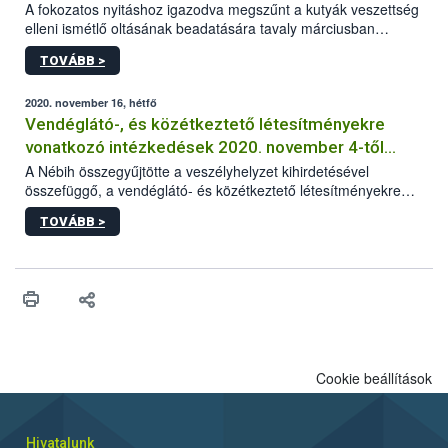
A fokozatos nyitáshoz igazodva megszűnt a kutyák veszettség
elleni ismétlő oltásának beadatására tavaly márciusban
elrendelt türelmi idő. A hatóság kéri az érintett kutyatartókat,
TOVÁBB >
hogy lehetőség szerint mielőbb pótolják állatuknál az
esetlegesen elmaradt oltást.
2020. november 16, hétfő
Vendéglátó-, és közétkeztető létesítményekre
vonatkozó intézkedések 2020. november 4-től
visszavonásig
A Nébih összegyűjtötte a veszélyhelyzet kihirdetésével
összefüggő, a vendéglátó- és közétkeztető létesítményekre
vonatkozó legfontosabb és aktuális információkat.
TOVÁBB >
Cookie beállítások
Hivatalunk