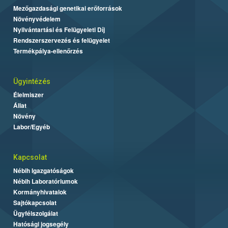
Mezőgazdasági genetikai erőforrások
Növényvédelem
Nyilvántartási és Felügyeleti Díj
Rendszerszervezés és felügyelet
Termékpálya-ellenőrzés
Ügyintézés
Élelmiszer
Állat
Növény
Labor/Egyéb
Kapcsolat
Nébih Igazgatóságok
Nébih Laboratóriumok
Kormányhivatalok
Sajtókapcsolat
Ügyfélszolgálat
Hatósági jogsegély