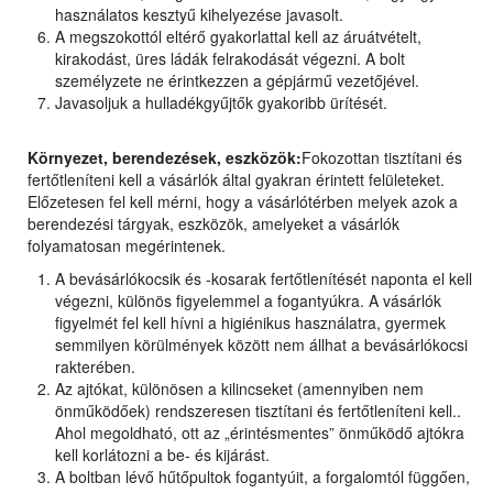
használatos kesztyű kihelyezése javasolt.
A megszokottól eltérő gyakorlattal kell az áruátvételt,
kirakodást, üres ládák felrakodását végezni. A bolt
személyzete ne érintkezzen a gépjármű vezetőjével.
Javasoljuk a hulladékgyűjtők gyakoribb ürítését.
Környezet, berendezések, eszközök:
Fokozottan tisztítani és
fertőtleníteni kell a vásárlók által gyakran érintett felületeket.
Előzetesen fel kell mérni, hogy a vásárlótérben melyek azok a
berendezési tárgyak, eszközök, amelyeket a vásárlók
folyamatosan megérintenek.
A bevásárlókocsik és -kosarak fertőtlenítését naponta el kell
végezni, különös figyelemmel a fogantyúkra. A vásárlók
figyelmét fel kell hívni a higiénikus használatra, gyermek
semmilyen körülmények között nem állhat a bevásárlókocsi
rakterében.
Az ajtókat, különösen a kilincseket (amennyiben nem
önműködőek) rendszeresen tisztítani és fertőtleníteni kell..
Ahol megoldható, ott az „érintésmentes” önműködő ajtókra
kell korlátozni a be- és kijárást.
A boltban lévő hűtőpultok fogantyúit, a forgalomtól függően,