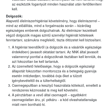
az eszközök fogantyúit minden használat után fertőtleníteni
kell.
Dolgozók:
Alapvető élelmiszerhigiéniai követelmény, hogy élelmiszerrel –
mind az előállítás, mind a forgalmazás során – kizárólag
egészséges emberek dolgozhatnak. Az élelmiszer kezelését
végző dolgozók magas szintű személyi higiéniát kötelesek
fenntartani, számukra megfelelő, tiszta öltözetet kell biztosítani.
A higiéniai teendőkről (a dolgozók és a vásárlók egészsége
érdekében) javasolt oktatást tartani. Az NNK által javasolt
valamennyi ponttal a dolgozóknak tisztában kell lenniük, és
azt fokozottan be kell tartaniuk.
Az üzemeltető felelőssége, hogy a dolgozók egészségi
állapotát fokozottan monitorozza és a betegség gyanúja
esetén intézkedjen, továbbá óvja őket a túlzott
igénybevételtől és a túlterheltségtől.
Csemegepultban a kesztyű használata kötelező, emellett a
rendszeres kézmosást is meg kell követelni.
A pénztárban a vevő által csomagolt – egyébként
csomagolatlan áru, pl. pékáru - a kód olvashatatlansága
miatt nem bontható ki.