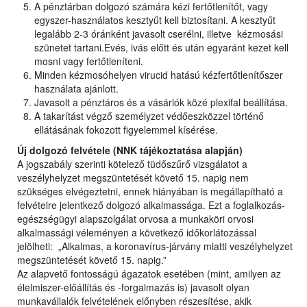
A pénztárban dolgozó számára kézi fertőtlenítőt, vagy
egyszer-használatos kesztyűt kell biztosítani. A kesztyűt
legalább 2-3 óránként javasolt cserélni, illetve kézmosási
szünetet tartani.Evés, ivás előtt és után egyaránt kezet kell
mosni vagy fertőtleníteni.
Minden kézmosóhelyen virucid hatású kézfertőtlenítőszer
használata ajánlott.
Javasolt a pénztáros és a vásárlók közé plexifal beállítása.
A takarítást végző személyzet védőeszközzel történő
ellátásának fokozott figyelemmel kísérése.
Új dolgozó felvétele (NNK tájékoztatása alapján)
A jogszabály szerinti kötelező tüdőszűrő vizsgálatot a
veszélyhelyzet megszüntetését követő 15. napig nem
szükséges elvégeztetni, ennek hiányában is megállapítható a
felvételre jelentkező dolgozó alkalmassága. Ezt a foglalkozás-
egészségügyi alapszolgálat orvosa a munkaköri orvosi
alkalmassági véleményen a következő időkorlátozással
jelölheti: „Alkalmas, a koronavírus-járvány miatti veszélyhelyzet
megszüntetését követő 15. napig.”
Az alapvető fontosságú ágazatok esetében (mint, amilyen az
élelmiszer-előállítás és -forgalmazás is) javasolt olyan
munkavállalók felvételének előnyben részesítése, akik