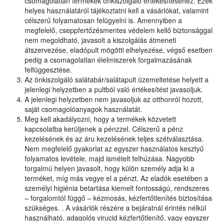
csomagolatlan termékek önkiszolgáló értékesítéséhez. Ezek
helyes használatáról tájékoztatni kell a vásárlókat, valamint
célszerű folyamatosan felügyelni is. Amennyiben a
megfelelő, cseppfertőzésmentes védelem kellő biztonsággal
nem megoldható, javasolt a kiszolgálás átmeneti
átszervezése, eladópult mögötti elhelyezése, végső esetben
pedig a csomagolatlan élelmiszerek forgalmazásának
felfüggesztése.
Az önkiszolgáló salátabár/salátapult üzemeltetése helyett a
jelenlegi helyzetben a pultból való értékesítést javasoljuk.
A jelenlegi helyzetben nem javasoljuk az otthonról hozott,
saját csomagolóanyagok használatát.
Meg kell akadályozni, hogy a termékek közvetett
kapcsolatba kerüljenek a pénzzel. Célszerű a pénz
kezelésének és az áru kezelésének teljes szétválasztása.
Nem megfelelő gyakorlat az egyszer használatos kesztyű
folyamatos levétele, majd ismételt felhúzása. Nagyobb
forgalmú helyen javasolt, hogy külön személy adja ki a
terméket, míg más vegye el a pénzt. Az eladók esetében a
személyi higiénia betartása kiemelt fontosságú, rendszeres
– forgalomtól függő – kézmosás, kézfertőtlenítés biztosítása
szükséges. . A vásárlók részére a bejáratnál érintés nélkül
használható, adagolós virucid kézfertőtlenítő, vagy egyszer