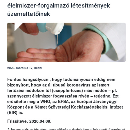
élelmiszer-forgalmazó létesítmények
üzemeltetőinek
2020. március 17, kedd
Fontos hangsúlyozni, hogy tudományosan eddig nem
bizonyított, hogy az új típusú koronavírus az ismert
fertőzési módokon túl (cseppfertőzés) más módón – pl.
szennyezett élelmiszer fogyasztása révén – terjedne. Ezt
erősítette meg a WHO, az EFSA, az Európai Járványügyi
Központ és a Német Szövetségi Kockázatértékelési Intézet
(BfR) is.
Frissíteve: 2020.04.09.
A koronavírus járvány megelőzése érdekében fokozott figyelmet