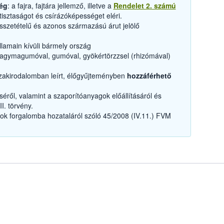
ség
: a fajra, fajtára jellemző, illetve a
Rendelet 2. számú
isztaságot és csírázóképességet eléri.
zetételű és azonos származású árut jelölő
llamain kívüli bármely ország
agymagumóval, gumóval, gyökértörzzsel (rhizómával)
szakirodalomban leírt, élőgyűjteményben
hozzáférhető
éről, valamint a szaporítóanyagok előállításáról és
I. törvény.
k forgalomba hozataláról szóló 45/2008 (IV.11.) FVM