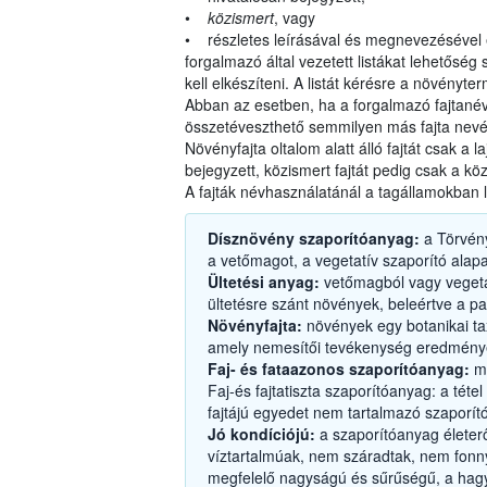
•
közismert
, vagy
• részletes leírásával és megnevezésével eg
forgalmazó által vezetett listákat lehetőség
kell elkészíteni. A listát kérésre a növényt
Abban az esetben, ha a forgalmazó fajtané
összetéveszthető semmilyen más fajta nevé
Növényfajta oltalom alatt álló fajtát csak a 
bejegyzett, közismert fajtát pedig csak a k
A fajták névhasználatánál a tagállamokban 
Dísznövény szaporítóanyag:
a Törvény
a vetőmagot, a vegetatív szaporító alap
Ültetési anyag:
vetőmagból vagy vegetatí
ültetésre szánt növények, beleértve a pal
Növényfajta:
növények egy botanikai ta
amely nemesítői tevékenység eredmények
Faj- és fataazonos szaporítóanyag:
me
Faj-és fajtatiszta szaporítóanyag: a téte
fajtájú egyedet nem tartalmazó szaporí
Jó kondíciójú:
a szaporítóanyag életerős
víztartalmúak, nem száradtak, nem fonny
megfelelő nagyságú és sűrűségű, a hag