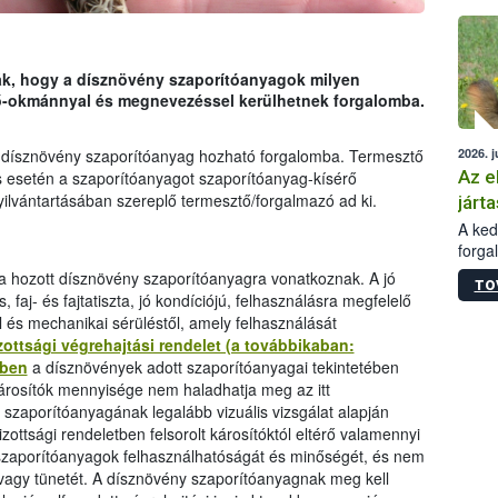
épüle
k, hogy a dísznövény szaporítóanyagok milyen
rő-okmánnyal és megnevezéssel kerülhetnek forgalomba.
2026. j
ti dísznövény szaporítóanyag hozható forgalomba. Termesztő
Az e
s esetén a szaporítóanyagot szaporítóanyag-kísérő
yilvántartásában szereplő termesztő/forgalmazó ad ki.
járta
A kedv
forga
Korm.
 hozott dísznövény szaporítóanyagra vonatkoznak. A jó
TO
sérül
faj- és fajtatiszta, jó kondíciójú, felhasználásra megfelelő
felme
és mechanikai sérüléstől, amely felhasználását
veszé
ottsági végrehajtási rendelet (a továbbikaban:
Ezen 
ében
a dísznövények adott szaporítóanyagai tekintetében
vonni
a károsítók mennyisége nem haladhatja meg az itt
jártas
szaporítóanyagának legalább vizuális vizsgálat alapján
izottsági rendeletben felsorolt károsítóktól eltérő valamennyi
t szaporítóanyagok felhasználhatóságát és minőségét, és nem
t vagy tünetét. A dísznövény szaporítóanyagnak meg kell