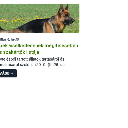
tébe.
úlius 6, hétfő
bek viselkedésének megítélésében
s szakértők listája
telésből tartott állatok tartásáról és
lmazásáról szóló 41/2010. (II. 26.)
rendelet szabályozza az eb okozta fizikai
VÁBB >
és, illetve ennek veszélye keletkezésekor
rülő hatósági feladatokat, valamint a
lyes eb tartását és annak engedélyezését.
eljárások során szükség esetén be kell
 az ebek viselkedésének megítélésében
 szakértőt.