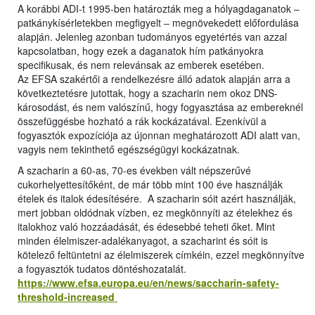
A korábbi ADI-t 1995-ben határozták meg a hólyagdaganatok ‒
patkánykísérletekben megfigyelt ‒ megnövekedett előfordulása
alapján. Jelenleg azonban tudományos egyetértés van azzal
kapcsolatban, hogy ezek a daganatok hím patkányokra
specifikusak, és nem relevánsak az emberek esetében.
Az EFSA szakértői a rendelkezésre álló adatok alapján arra a
következtetésre jutottak, hogy a szacharin nem okoz DNS-
károsodást, és nem valószínű, hogy fogyasztása az embereknél
összefüggésbe hozható a rák kockázatával. Ezenkívül a
fogyasztók expozíciója az újonnan meghatározott ADI alatt van,
vagyis nem tekinthető egészségügyi kockázatnak.
A szacharin a 60-as, 70-es években vált népszerűvé
cukorhelyettesítőként, de már több mint 100 éve használják
ételek és italok édesítésére. A szacharin sóit azért használják,
mert jobban oldódnak vízben, ez megkönnyíti az ételekhez és
italokhoz való hozzáadását, és édesebbé teheti őket. Mint
minden élelmiszer-adalékanyagot, a szacharint és sóit is
kötelező feltüntetni az élelmiszerek címkéin, ezzel megkönnyítve
a fogyasztók tudatos döntéshozatalát.
https://www.efsa.europa.eu/en/news/saccharin-safety-
threshold-increased