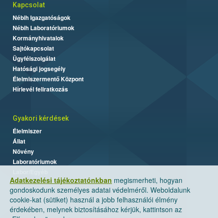
Kapcsolat
Nébih Igazgatóságok
Nébih Laboratóriumok
Kormányhivatalok
Sajtókapcsolat
Ügyfélszolgálat
Hatósági jogsegély
Élelmiszermentő Központ
Hírlevél feliratkozás
Gyakori kérdések
Élelmiszer
Állat
Növény
Laboratóriumok
Labor/Egyéb
Adatkezelési tájékoztatónkban
megismerheti, hogyan
gondoskodunk személyes adatai védelméről. Weboldalunk
cookie-kat (sütiket) használ a jobb felhasználói élmény
érdekében, melynek biztosításához kérjük, kattintson az