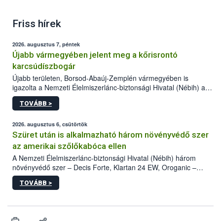
Friss hírek
2026. augusztus 7, péntek
Újabb vármegyében jelent meg a kőrisrontó
karcsúdíszbogár
Újabb területen, Borsod-Abaúj-Zemplén vármegyében is
igazolta a Nemzeti Élelmiszerlánc-biztonsági Hivatal (Nébih) a
kőrisrontó karcsúdíszbogár (Agrilus planipennis) jelenlétét. A
TOVÁBB >
kártevőt nem csak színcsapdában találták meg, de már fertőzött
fában is azonosították. A növényvédelmi szakemberek folytatják
az intenzív felderítést, emellett az intézkedéseket a szlovák
2026. augusztus 6, csütörtök
hatósággal is összehangolják a terjedés megállítása érdekében.
Szüret után is alkalmazható három növényvédő szer
az amerikai szőlőkabóca ellen
A Nemzeti Élelmiszerlánc-biztonsági Hivatal (Nébih) három
növényvédő szer – Decis Forte, Klartan 24 EW, Oroganic –
engedélyokiratát módosította, így azok a szüretet követően,
TOVÁBB >
egészen a vesszőérettség (BBCH 91) stádiumáig
felhasználhatóak a szőlőben. A kiterjesztések célja, hogy a korai
érésű szőlőkben is legyen lehetőség a károsító elleni további
védekezésre. Az Oroganic készítmény kis kiszerelésben kiskerti