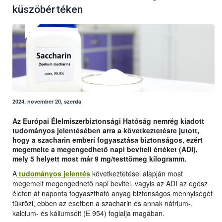
küszöbértéken
2024. november 20, szerda
Az Európai Élelmiszerbiztonsági Hatóság nemrég kiadott
tudományos jelentésében arra a következtetésre jutott,
hogy a szacharin emberi fogyasztása biztonságos, ezért
megemelte a megengedhető napi beviteli értéket (ADI),
mely 5 helyett most már 9 mg/testtömeg kilogramm.
A
tudományos jelentés
következtetései alapján most
megemelt megengedhető napi bevitel, vagyis az ADI az egész
életen át naponta fogyasztható anyag biztonságos mennyiségét
tükrözi, ebben az esetben a szacharin és annak nátrium-,
kalcium- és káliumsóit (E 954) foglalja magában.