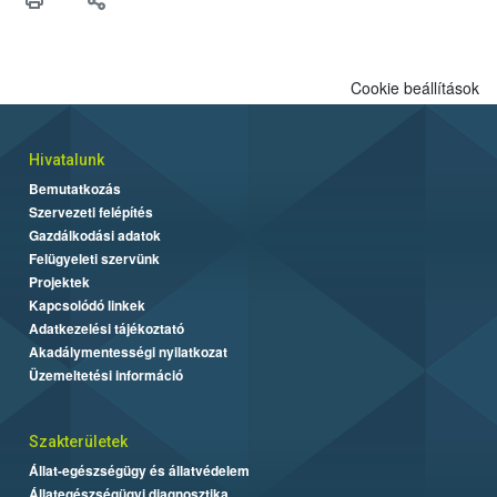
felhasználók számára is elérhető és ökológiai termesztésben is
engedélyezett.
Cookie beállítások
Hivatalunk
Bemutatkozás
Szervezeti felépítés
Gazdálkodási adatok
Felügyeleti szervünk
Projektek
Kapcsolódó linkek
Adatkezelési tájékoztató
Akadálymentességi nyilatkozat
Üzemeltetési információ
Szakterületek
Állat-egészségügy és állatvédelem
Állategészségügyi diagnosztika