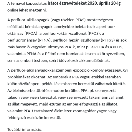
A témával kapcsolatos
írásos észrevételeket 2020. április 20-ig
online lehet megtenni.
A perfluor-alkil anyagok (vagy röviden PFAS) mesterségesen
előállított kémiai anyagok, amelyekbe beletartozik a perfluor-
oktánsav (PFOA), a perfluor-oktán-szulfonát (PFOS), a
perfluoronánsav (PFNA), perfluor-hexán-szulfonsav (PFHxS) és sok
más hasonló vegyület. Bizonyos PFA-k, mint pl. a PFOA és a PFOS,
valamint a PFNA és a PFHxS nem bomlanak le sem a környezetben,
sem az emberi testben, ezért idővel ezek akkumulálódnak.
A perfluor-alkil anyagokkal szembeni expozíció komoly egészségügyi
problémákat okozhat. Az emberek a PFA vegyületekkel szemben
különbözőképpen, például élelmiszeren keresztül válhatnak kitetté.
Az élelmiszerbe többféle módon kerülhet PFA, pl. szennyezett
talajon vagy vízen keresztül, vagy szennyezett takarmánnyal, amit
az állat megevett, majd ezután az ember elfogyasztja az állatot,
valamint PFA-t tartalmazó élelmiszer-csomagolóanyagon vagy -
feldolgozó eszközön keresztül.
További információ: