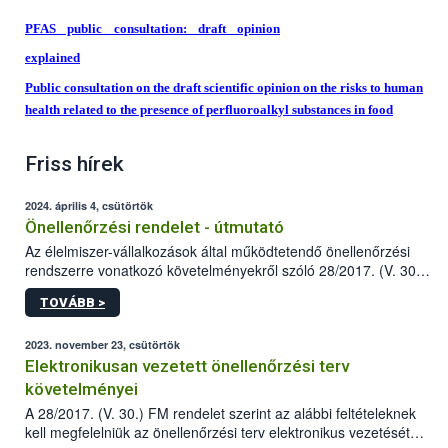
PFAS public consultation: draft opinion
explained
Public consultation on the draft scientific opinion on the risks to human
health related to the presence of perfluoroalkyl substances in food
Friss hírek
2024. április 4, csütörtök
Önellenőrzési rendelet - útmutató
Az élelmiszer-vállalkozások által működtetendő önellenőrzési
rendszerre vonatkozó követelményekről szóló 28/2017. (V. 30.)
FM rendelet (a továbbiakban: rendelet) 2023 novemberi
TOVÁBB >
módosítása komoly változást jelent a közép- és
nagyvállalkozások önellenőrzési tevékenységében.
2023. november 23, csütörtök
Elektronikusan vezetett önellenőrzési terv
követelményei
A 28/2017. (V. 30.) FM rendelet szerint az alábbi feltételeknek
kell megfelelniük az önellenőrzési terv elektronikus vezetését