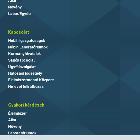
Állat
Növény
Labor/Egyéb
Kapcsolat
Nébih Igazgatóságok
Nébih Laboratóriumok
Kormányhivatalok
Sajtókapcsolat
Ügyfélszolgálat
Hatósági jogsegély
Élelmiszermentő Központ
Hírlevél feliratkozás
Gyakori kérdések
Élelmiszer
Állat
Növény
Laboratóriumok
Labor/Egyéb