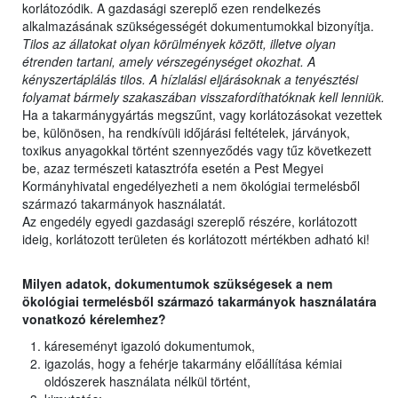
korlátozódik. A gazdasági szereplő ezen rendelkezés
alkalmazásának szükségességét dokumentumokkal bizonyítja.
Tilos az állatokat olyan körülmények között, illetve olyan
étrenden tartani, amely vérszegénységet okozhat. A
kényszertáplálás tilos. A hízlalási eljárásoknak a tenyésztési
folyamat bármely szakaszában visszafordíthatóknak kell lenniük.
Ha a takarmánygyártás megszűnt, vagy korlátozásokat vezettek
be, különösen, ha rendkívüli időjárási feltételek, járványok,
toxikus anyagokkal történt szennyeződés vagy tűz következett
be, azaz természeti katasztrófa esetén a Pest Megyei
Kormányhivatal engedélyezheti a nem ökológiai termelésből
származó takarmányok használatát.
Az engedély egyedi gazdasági szereplő részére, korlátozott
ideig, korlátozott területen és korlátozott mértékben adható ki!
Milyen adatok, dokumentumok szükségesek a nem
ökológiai termelésből származó takarmányok használatára
vonatkozó kérelemhez?
káreseményt igazoló dokumentumok,
igazolás, hogy a fehérje takarmány előállítása kémiai
oldószerek használata nélkül történt,