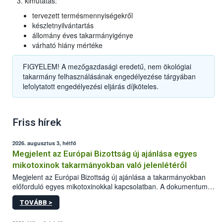
kimutatás:
tervezett termésmennyiségekről
készletnyilvántartás
állomány éves takarmányigénye
várható hiány mértéke
FIGYELEM! A mezőgazdasági eredetű, nem ökológiai
takarmány felhasználásának engedélyezése tárgyában
lefolytatott engedélyezési eljárás díjköteles.
Friss hírek
2026. augusztus 3, hétfő
Megjelent az Európai Bizottság új ajánlása egyes
mikotoxinok takarmányokban való jelenlétéről
Megjelent az Európai Bizottság új ajánlása a takarmányokban
előforduló egyes mikotoxinokkal kapcsolatban. A dokumentum
2027-től új irányértékek alkalmazását írja elő, és a jelenleg
TOVÁBB >
hatályos uniós ajánlások helyébe lép.