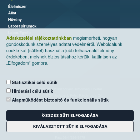
Élelmiszer
Állat
Növény
Laboratóriumok
Labor/Egyéb
Adatkezelési tájékoztatónkban
megismerheti, hogyan
gondoskodunk személyes adatai védelméről. Weboldalunk
cookie-kat (sütiket) használ a jobb felhasználói élmény
érdekében, melynek biztosításához kérjük, kattintson az
„Elfogadom” gombra.
Statisztikai célú sütik
Nemzeti Élelmiszerlánc-biztonsági Hivatal
Hirdetési célú sütik
Cím: 1024 Budapest, Keleti Károly utca. 24.
Alapműködést biztosító és funkcionális sütik
Levelezési cím: 1525 Budapest. Pf. 30.
ÖSSZES SÜTI ELFOGADÁSA
E-mail:
ugyfelszolgalat@nebih.gov.hu
Zöld szám: 06-80/263-244
KIVÁLASZTOTT SÜTIK ELFOGADÁSA
Telefon: 06-1/ 336-9000
Fax: 06-1/336-9479