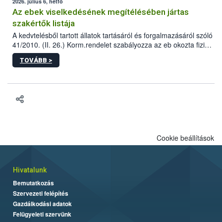
2026. július 6, hétfő
Az ebek viselkedésének megítélésében jártas
szakértők listája
A kedvtelésből tartott állatok tartásáról és forgalmazásáról szóló
41/2010. (II. 26.) Korm.rendelet szabályozza az eb okozta fizikai
sérülés, illetve ennek veszélye keletkezésekor felmerülő
TOVÁBB >
hatósági feladatokat, valamint a veszélyes eb tartását és annak
engedélyezését. Ezen eljárások során szükség esetén be kell
vonni az ebek viselkedésének megítélésében jártas szakértőt.
Cookie beállítások
Hivatalunk
Bemutatkozás
Szervezeti felépítés
Gazdálkodási adatok
Felügyeleti szervünk