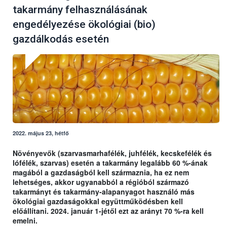
takarmány felhasználásának
engedélyezése ökológiai (bio)
gazdálkodás esetén
2022. május 23, hétfő
Növényevők (szarvasmarhafélék, juhfélék, kecskefélék és
lófélék, szarvas) esetén a takarmány legalább 60 %-ának
magából a gazdaságból kell származnia, ha ez nem
lehetséges, akkor ugyanabból a régióból származó
takarmányt és takarmány-alapanyagot használó más
ökológiai gazdaságokkal együttműködésben kell
előállítani. 2024. január 1-jétől ezt az arányt 70 %-ra kell
emelni.