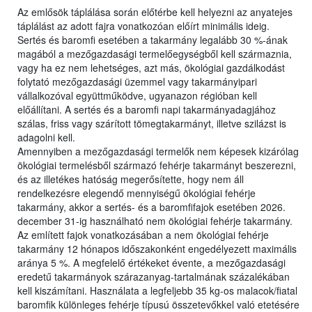
Az emlősök táplálása során előtérbe kell helyezni az anyatejes
táplálást az adott fajra vonatkozóan előírt minimális ideig.
Sertés és baromfi esetében a takarmány legalább 30 %-ának
magából a mezőgazdasági termelőegységből kell származnia,
vagy ha ez nem lehetséges, azt más, ökológiai gazdálkodást
folytató mezőgazdasági üzemmel vagy takarmányipari
vállalkozóval együttműködve, ugyanazon régióban kell
előállítani. A sertés és a baromfi napi takarmányadagjához
szálas, friss vagy szárított tömegtakarmányt, illetve szilázst is
adagolni kell.
Amennyiben a mezőgazdasági termelők nem képesek kizárólag
ökológiai termelésből származó fehérje takarmányt beszerezni,
és az illetékes hatóság megerősítette, hogy nem áll
rendelkezésre elegendő mennyiségű ökológiai fehérje
takarmány, akkor a sertés- és a baromfifajok esetében 2026.
december 31-ig használható nem ökológiai fehérje takarmány.
Az említett fajok vonatkozásában a nem ökológiai fehérje
takarmány 12 hónapos időszakonként engedélyezett maximális
aránya 5 %. A megfelelő értékeket évente, a mezőgazdasági
eredetű takarmányok szárazanyag-tartalmának százalékában
kell kiszámítani. Használata a legfeljebb 35 kg-os malacok/fiatal
baromfik különleges fehérje típusú összetevőkkel való etetésére