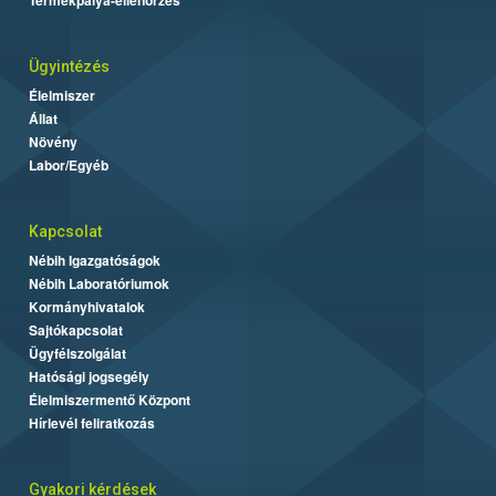
Ügyintézés
Élelmiszer
Állat
Növény
Labor/Egyéb
Kapcsolat
Nébih Igazgatóságok
Nébih Laboratóriumok
Kormányhivatalok
Sajtókapcsolat
Ügyfélszolgálat
Hatósági jogsegély
Élelmiszermentő Központ
Hírlevél feliratkozás
Gyakori kérdések