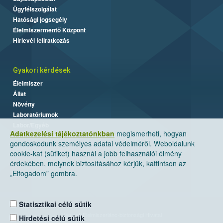
Ügyfélszolgálat
Hatósági jogsegély
Élelmiszermentő Központ
Hírlevél feliratkozás
Gyakori kérdések
Élelmiszer
Állat
Növény
Laboratóriumok
Labor/Egyéb
Adatkezelési tájékoztatónkban
megismerheti, hogyan
gondoskodunk személyes adatai védelméről. Weboldalunk
cookie-kat (sütiket) használ a jobb felhasználói élmény
érdekében, melynek biztosításához kérjük, kattintson az
„Elfogadom” gombra.
Statisztikai célú sütik
Nemzeti Élelmiszerlánc-biztonsági Hivatal
Hirdetési célú sütik