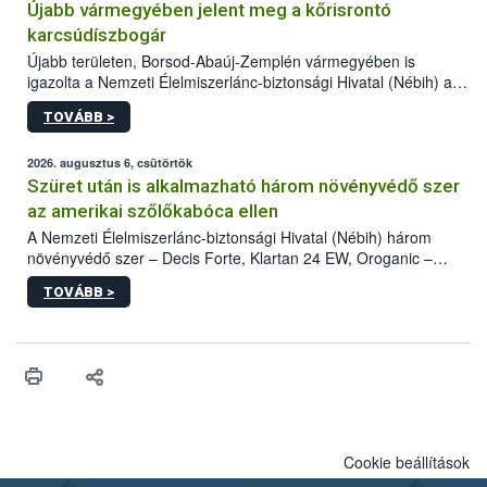
Újabb vármegyében jelent meg a kőrisrontó
karcsúdíszbogár
Újabb területen, Borsod-Abaúj-Zemplén vármegyében is
igazolta a Nemzeti Élelmiszerlánc-biztonsági Hivatal (Nébih) a
kőrisrontó karcsúdíszbogár (Agrilus planipennis) jelenlétét. A
TOVÁBB >
kártevőt nem csak színcsapdában találták meg, de már fertőzött
fában is azonosították. A növényvédelmi szakemberek folytatják
az intenzív felderítést, emellett az intézkedéseket a szlovák
2026. augusztus 6, csütörtök
hatósággal is összehangolják a terjedés megállítása érdekében.
Szüret után is alkalmazható három növényvédő szer
az amerikai szőlőkabóca ellen
A Nemzeti Élelmiszerlánc-biztonsági Hivatal (Nébih) három
növényvédő szer – Decis Forte, Klartan 24 EW, Oroganic –
engedélyokiratát módosította, így azok a szüretet követően,
TOVÁBB >
egészen a vesszőérettség (BBCH 91) stádiumáig
felhasználhatóak a szőlőben. A kiterjesztések célja, hogy a korai
érésű szőlőkben is legyen lehetőség a károsító elleni további
védekezésre. Az Oroganic készítmény kis kiszerelésben kiskerti
felhasználók számára is elérhető és ökológiai termesztésben is
engedélyezett.
Cookie beállítások