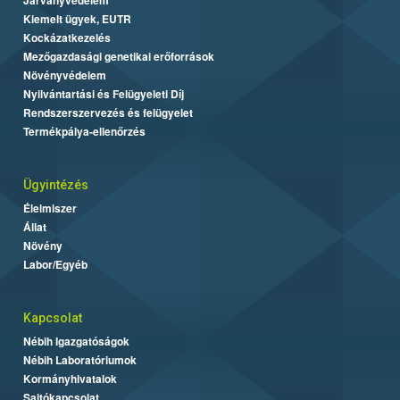
Kiemelt ügyek, EUTR
Kockázatkezelés
Mezőgazdasági genetikai erőforrások
Növényvédelem
Nyilvántartási és Felügyeleti Díj
Rendszerszervezés és felügyelet
Termékpálya-ellenőrzés
Ügyintézés
Élelmiszer
Állat
Növény
Labor/Egyéb
Kapcsolat
Nébih Igazgatóságok
Nébih Laboratóriumok
Kormányhivatalok
Sajtókapcsolat