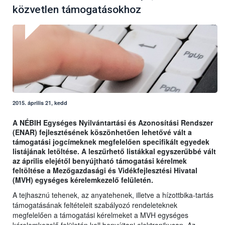
közvetlen támogatásokhoz
2015. április 21, kedd
A NÉBIH Egységes Nyilvántartási és Azonosítási Rendszer
(ENAR) fejlesztésének köszönhetően lehetővé vált a
támogatási jogcímeknek megfelelően specifikált egyedek
listájának letöltése. A leszűrhető listákkal egyszerűbbé vált
az április elejétől benyújtható támogatási kérelmek
feltöltése a Mezőgazdasági és Vidékfejlesztési Hivatal
(MVH) egységes kérelemkezelő felületén.
A tejhasznú tehenek, az anyatehenek, illetve a hízottbika-tartás
támogatásának feltételeit szabályozó rendeleteknek
megfelelően a támogatási kérelmeket a MVH egységes