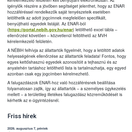
kérelemkezelő felületén kell benyújtani elektronikusan. Az
igénylők részére a jövőben segítséget jelenthet, hogy az ENAR
hozzáféréssel rendelkezők saját tenyészeteik esetében
letölthetik az adott jogcímnek megfelelően specifikált,
benyújtható egyedek listáját. Az ENAR-ból
(
https://portal.nebih.gov.hu/enar
) letölthető excel tábla –
ellenőrzést követően – közvetlenül feltölthető az MVH
kérelemkezelő felületén.
A NÉBIH felhívja az állattartók figyelmét, hogy a letöltött adatok
helyességének ellenőrzése az állattartók feladata! Fontos, hogy
egyes kettőshasznú egyedek azonosítóit a tejhasznú és az
anyatehén tartáshoz letölthető lista is tartalmazhatja, egy egyed
azonban csak egy jogcímben kérelmezhető.
A falugazdászok ENAR-hoz való hozzáférésnek beállítása
folyamatosan zajlik, így az állattartók – a személyes ügykezelés
mellett – a területileg illetékes falugazdász közreműködését is
kérhetik az e-ügyintézésnél.
Friss hírek
2026. augusztus 7, péntek