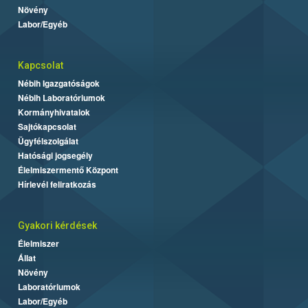
Növény
Labor/Egyéb
Kapcsolat
Nébih Igazgatóságok
Nébih Laboratóriumok
Kormányhivatalok
Sajtókapcsolat
Ügyfélszolgálat
Hatósági jogsegély
Élelmiszermentő Központ
Hírlevél feliratkozás
Gyakori kérdések
Élelmiszer
Állat
Növény
Laboratóriumok
Labor/Egyéb