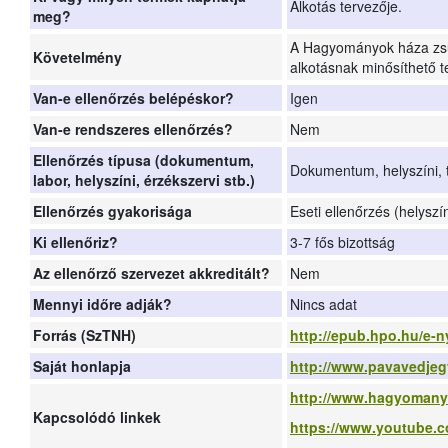
Alkotás tervezője.
meg?
A Hagyományok háza zsűr
Követelmény
alkotásnak minősíthető 
Van-e ellenőrzés belépéskor?
Igen
Van-e rendszeres ellenőrzés?
Nem
Ellenőrzés típusa (dokumentum,
Dokumentum, helyszíni,
labor, helyszíni, érzékszervi stb.)
Ellenőrzés gyakorisága
Eseti ellenőrzés (helyszí
Ki ellenőriz?
3-7 fős bizottság
Az ellenőrző szervezet akkreditált?
Nem
Mennyi időre adják?
Nincs adat
Forrás (SzTNH)
http://epub.hpo.hu/e-n
Saját honlapja
http://www.pavavedjeg
http://www.hagyomany
Kapcsolódó linkek
https://www.youtube.