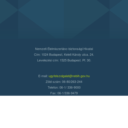
Nemzeti Élelmiszerlánc-biztonsági Hivatal
Cím: 1024 Budapest, Keleti Károly utca. 24.
Levelezési cím: 1525 Budapest. Pf. 30.
E-mail:
ugyfelszolgalat@nebih.gov.hu
Zöld szám: 06-80/263-244
Telefon: 06-1/ 336-9000
Fax: 06-1/336-9479