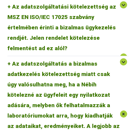
Az adatszolgáltatási kötelezettség az
MSZ EN ISO/IEC 17025 szabvány
értelmében érinti a bizalmas ügykezelés
A jogszabály kötelezi a laboratóriumot a jelentés
megtételére, tehát felmentést ad ebben a vonatkozásban
rendjét. Jelen rendelet kötelezése
MSZ EN ISO/IEC 17025 szabvány szerinti bizalmas
ügykezelés alól.
felmentést ad ez alól?
Az adatszolgáltatás a bizalmas
adatkezelés kötelezettség miatt csak
úgy valósulhatna meg, ha a Nébih
kötelezné az ügyfeleit egy nyilatkozat
adására, melyben ők felhatalmazzák a
A jogszabály a laboratóriumok ügyfelei számára is
laboratóriumokat arra, hogy kiadhatják
A 8/2021. AM rendelet csak Magyarország területén
kötelezettséget jelent. Előírja, hogy a laboratóriumok a
hatályos, így csak azokra a laboratóriumokra és azok
vizsgálati eredményeikről - bizonyos esetekben
az adataikat, eredményeiket. A legjobb az
tevékenységére vonatkozik, amelyek Magyarország területén
haladéktalanul, egyébként éves összesítésben –