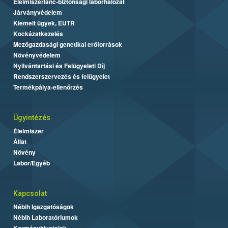
Élelmiszerlánc-biztonsági laborhálózat
Járványvédelem
Kiemelt ügyek, EUTR
Kockázatkezelés
Mezőgazdasági genetikai erőforrások
Növényvédelem
Nyilvántartási és Felügyeleti Díj
Rendszerszervezés és felügyelet
Termékpálya-ellenőrzés
Ügyintézés
Élelmiszer
Állat
Növény
Labor/Egyéb
Kapcsolat
Nébih Igazgatóságok
Nébih Laboratóriumok
Kormányhivatalok