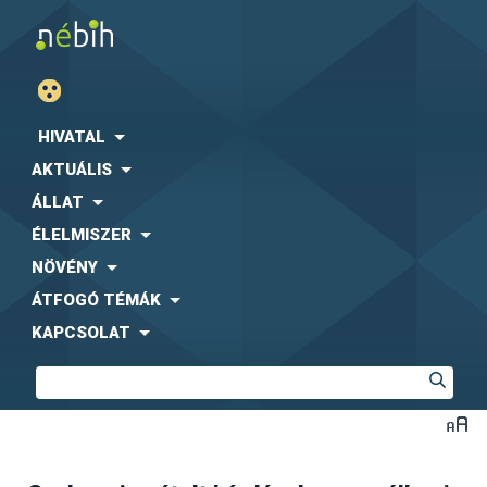
HIVATAL
AKTUÁLIS
ÁLLAT
ÉLELMISZER
NÖVÉNY
ÁTFOGÓ TÉMÁK
KAPCSOLAT
Az AM rendelet 11. §, 12. § és 13. § szerinti vizsgálatokról
kell bejelentést és adatszolgáltatást küldeni, de