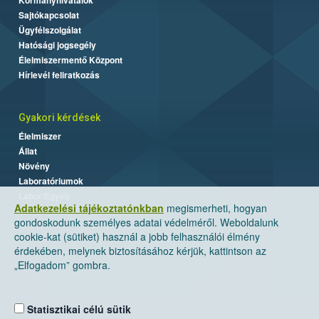
Sajtókapcsolat
Ügyfélszolgálat
Hatósági jogsegély
Élelmiszermentő Központ
Hírlevél feliratkozás
Gyakori kérdések
Élelmiszer
Állat
Növény
Laboratóriumok
Labor/Egyéb
Adatkezelési tájékoztatónkban
megismerheti, hogyan
gondoskodunk személyes adatai védelméről. Weboldalunk
cookie-kat (sütiket) használ a jobb felhasználói élmény
érdekében, melynek biztosításához kérjük, kattintson az
„Elfogadom” gombra.
Statisztikai célú sütik