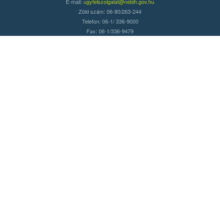
E-mail:
ugyfelszolgalat@nebih.gov.hu
Zöld szám: 06-80/263-244
Telefon: 06-1/ 336-9000
Fax: 06-1/336-9479