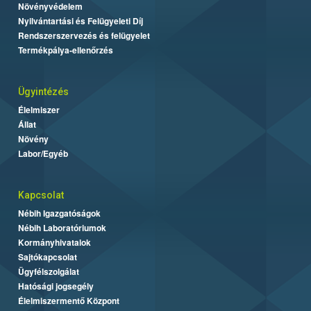
Növényvédelem
Nyilvántartási és Felügyeleti Díj
Rendszerszervezés és felügyelet
Termékpálya-ellenőrzés
Ügyintézés
Élelmiszer
Állat
Növény
Labor/Egyéb
Kapcsolat
Nébih Igazgatóságok
Nébih Laboratóriumok
Kormányhivatalok
Sajtókapcsolat
Ügyfélszolgálat
Hatósági jogsegély
Élelmiszermentő Központ