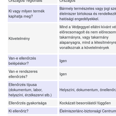
Országos/ regionális
Országos
Bármely természetes vagy jogi sze
Ki vagy milyen termék
élelmiszer birtokosa és rendelke
kaphatja meg?
hatósági engedélyekkel.
Mind a Védjeggyel ellátni kívánt 
előrecsomagolt és nem előrecsoma
takarmányra, vagy takarmány
Követelmény
alapanyagra, mind a létesítményre 
vonatkoznak a követelmények
Van-e ellenőrzés
Igen
belépéskor?
Van-e rendszeres
Igen
ellenőrzés?
Ellenőrzés típusa
(dokumentum, labor,
Helyszíni, dokumentum, önellenőrzé
helyszíni, érzékszervi stb.)
Ellenőrzés gyakorisága
Kockázati besorolástól függően
Ki ellenőriz?
Élelmiszerlánc-biztonsági Centrum 