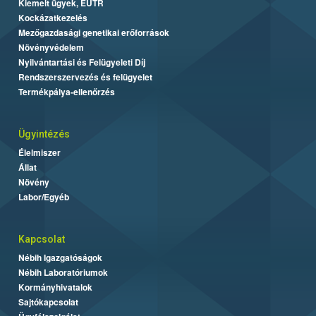
Kiemelt ügyek, EUTR
Kockázatkezelés
Mezőgazdasági genetikai erőforrások
Növényvédelem
Nyilvántartási és Felügyeleti Díj
Rendszerszervezés és felügyelet
Termékpálya-ellenőrzés
Ügyintézés
Élelmiszer
Állat
Növény
Labor/Egyéb
Kapcsolat
Nébih Igazgatóságok
Nébih Laboratóriumok
Kormányhivatalok
Sajtókapcsolat