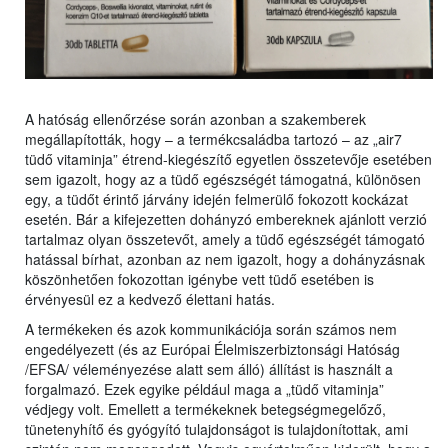
A hatóság ellenőrzése során azonban a szakemberek
megállapították, hogy – a termékcsaládba tartozó – az „air7
tüdő vitaminja” étrend-kiegészítő egyetlen összetevője esetében
sem igazolt, hogy az a tüdő egészségét támogatná, különösen
egy, a tüdőt érintő járvány idején felmerülő fokozott kockázat
esetén. Bár a kifejezetten dohányzó embereknek ajánlott verzió
tartalmaz olyan összetevőt, amely a tüdő egészségét támogató
hatással bírhat, azonban az nem igazolt, hogy a dohányzásnak
köszönhetően fokozottan igénybe vett tüdő esetében is
érvényesül ez a kedvező élettani hatás.
A termékeken és azok kommunikációja során számos nem
engedélyezett (és az Európai Élelmiszerbiztonsági Hatóság
/EFSA/ véleményezése alatt sem álló) állítást is használt a
forgalmazó. Ezek egyike például maga a „tüdő vitaminja”
védjegy volt. Emellett a termékeknek betegségmegelőző,
tünetenyhítő és gyógyító tulajdonságot is tulajdonítottak, ami