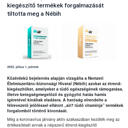
kiegészítő termékek forgalmazását
tiltotta meg a Nébih
2022. július 1, péntek
Közérdekű bejelentés alapján vizsgálta a Nemzeti
Élelmiszerlánc-biztonsági Hivatal (Nébih) azokat az étrend-
kiegészítőket, amelyeket a tüdő egészségének támogatása,
illetve betegségmegelőző és gyógyító hatás hamis
ígéretével kínáltak eladásra. A hatóság elrendelte a
félrevezető jelöléssel ellátott „air7 tüdő vitaminja” termékek
forgalomból történő kivonását.
Még a koronavírus járvány aktív szakaszában kezdték meg az
értékesítését annak a népszerű étrend-kiegészítő