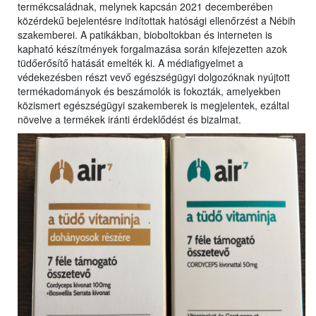
termékcsaládnak, melynek kapcsán 2021 decemberében
közérdekű bejelentésre indítottak hatósági ellenőrzést a Nébih
szakemberei. A patikákban, bioboltokban és interneten is
kapható készítmények forgalmazása során kifejezetten azok
tüdőerősítő hatását emelték ki. A médiafigyelmet a
védekezésben részt vevő egészségügyi dolgozóknak nyújtott
termékadományok és beszámolók is fokozták, amelyekben
közismert egészségügyi szakemberek is megjelentek, ezáltal
növelve a termékek iránti érdeklődést és bizalmat.