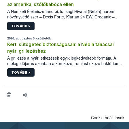
az amerikai szőlőkabóca ellen
A Nemzeti Élelmiszerlánc-biztonsági Hivatal (Nébih) három
növényvédő szer – Decis Forte, Klartan 24 EW, Oroganic –
engedélyokiratát módosította, így azok a szüretet követően,
TOVÁBB >
egészen a vesszőérettség (BBCH 91) stádiumáig
felhasználhatóak a szőlőben. A kiterjesztések célja, hogy a korai
érésű szőlőkben is legyen lehetőség a károsító elleni további
2026. augusztus 6, csütörtök
védekezésre. Az Oroganic készítmény kis kiszerelésben kiskerti
Kerti sütögetés biztonságosan: a Nébih tanácsai
felhasználók számára is elérhető és ökológiai termesztésben is
nyári grillezéshez
engedélyezett.
A grillezés a nyári étkezések egyik legkedveltebb formája. A
meleg időjárás azonban a kórokozó, romlást okozó baktériumok
gyorsabb szaporodásának is kedvez. A szabadtéri sütögetés
TOVÁBB >
ezért nem csupán a megfelelő sütési technikáról szól: legalább
ilyen fontos az alapanyagok biztonságos kezelése, az alapvető
higiéniai szabályok betartása, a megfelelő hőkezelés, valamint a
maradékok szakszerű tárolása. A Nemzeti Élelmiszerlánc-
biztonsági Hivatal (Nébih) Oktatási Programja összegyűjtötte a
biztonságos grillezés legfontosabb tudnivalóit.
Cookie beállítások