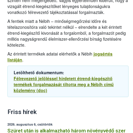
szintén nem megengedett. Vagyis egyértelműen kiderült, hogy a
vizsgált étrend-kiegészítőket lényeges tulajdonságukra
vonatkozó félrevezető tájékoztatással forgalmazták.
A fentiek miatt a Nébih – minőségmegőrzési időre és
tételazonosítóra való tekintet nélkül – elrendelte a két érintett
étrend-kiegészítő kivonását a forgalomból, a forgalmazót pedig
milliós nagyságrendű élelmiszer-ellenőrzési bírság fizetésére
kötelezte.
Az érintett termékek adatai elérhetők a Nébih
jogsértés
listáján
.
Letölthető dokumentum:
Félrevezető jelöléssel hirdetett étrend-kiegészítő
termékek forgalmazását tiltotta meg a Nébih című
közlemény (doc)
Friss hírek
2026. augusztus 6, csütörtök
Szüret után is alkalmazható három növényvédő szer