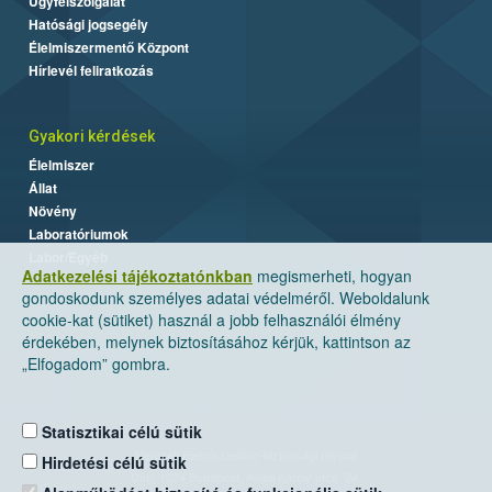
Ügyfélszolgálat
Hatósági jogsegély
Élelmiszermentő Központ
Hírlevél feliratkozás
Gyakori kérdések
Élelmiszer
Állat
Növény
Laboratóriumok
Labor/Egyéb
Adatkezelési tájékoztatónkban
megismerheti, hogyan
gondoskodunk személyes adatai védelméről. Weboldalunk
cookie-kat (sütiket) használ a jobb felhasználói élmény
érdekében, melynek biztosításához kérjük, kattintson az
„Elfogadom” gombra.
Statisztikai célú sütik
Nemzeti Élelmiszerlánc-biztonsági Hivatal
Hirdetési célú sütik
Cím: 1024 Budapest, Keleti Károly utca. 24.