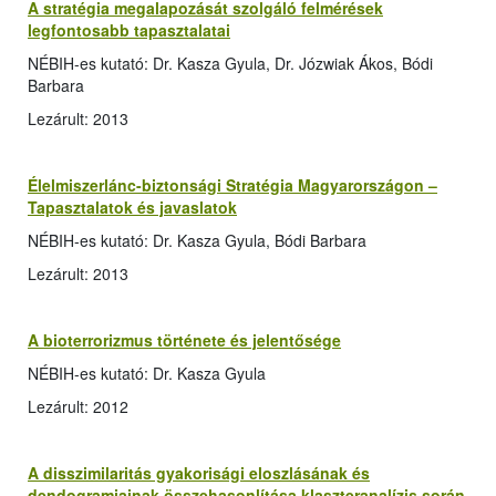
A stratégia megalapozását szolgáló felmérések
legfontosabb tapasztalatai
NÉBIH-es kutató: Dr. Kasza Gyula, Dr. Józwiak Ákos, Bódi
Barbara
Lezárult: 2013
Élelmiszerlánc-biztonsági Stratégia Magyarországon –
Tapasztalatok és javaslatok
NÉBIH-es kutató: Dr. Kasza Gyula, Bódi Barbara
Lezárult: 2013
A bioterrorizmus története és jelentősége
NÉBIH-es kutató: Dr. Kasza Gyula
Lezárult: 2012
A disszimilaritás gyakorisági eloszlásának és
dendogramjainak összehasonlítása klaszteranalízis során,