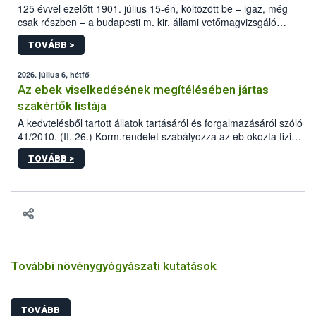
125 évvel ezelőtt 1901. július 15-én, költözött be – igaz, még
csak részben – a budapesti m. kir. állami vetőmagvizsgáló
állomás a Kis Rókus utca 15. szám alatti, Czigler Győző által
TOVÁBB >
tervezett új épületébe.
2026. július 6, hétfő
Az ebek viselkedésének megítélésében jártas
szakértők listája
A kedvtelésből tartott állatok tartásáról és forgalmazásáról szóló
41/2010. (II. 26.) Korm.rendelet szabályozza az eb okozta fizikai
sérülés, illetve ennek veszélye keletkezésekor felmerülő
TOVÁBB >
hatósági feladatokat, valamint a veszélyes eb tartását és annak
engedélyezését. Ezen eljárások során szükség esetén be kell
vonni az ebek viselkedésének megítélésében jártas szakértőt.
További növénygyógyászati kutatások
TOVÁBB