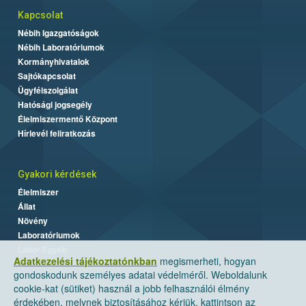
Kapcsolat
Nébih Igazgatóságok
Nébih Laboratóriumok
Kormányhivatalok
Sajtókapcsolat
Ügyfélszolgálat
Hatósági jogsegély
Élelmiszermentő Központ
Hírlevél feliratkozás
Gyakori kérdések
Élelmiszer
Állat
Növény
Laboratóriumok
Labor/Egyéb
Adatkezelési tájékoztatónkban
megismerheti, hogyan
gondoskodunk személyes adatai védelméről. Weboldalunk
cookie-kat (sütiket) használ a jobb felhasználói élmény
érdekében, melynek biztosításához kérjük, kattintson az