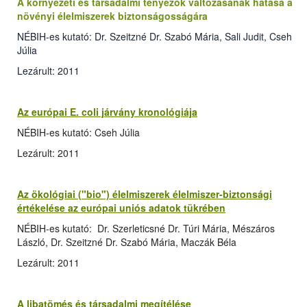
A környezeti és társadalmi tényezők változásának hatása a
növényi élelmiszerek biztonságosságára
NÉBIH-es kutató: Dr. Szeitzné Dr. Szabó Mária, Sali Judit, Cseh
Júlia
Lezárult: 2011
Az európai E. coli járvány kronológiája
NÉBIH-es kutató: Cseh Júlia
Lezárult: 2011
Az ökológiai ("bio") élelmiszerek élelmiszer-biztonsági
értékelése az európai uniós adatok tükrében
NÉBIH-es kutató: Dr. Szerleticsné Dr. Túri Mária, Mészáros
László, Dr. Szeitzné Dr. Szabó Mária, Maczák Béla
Lezárult: 2011
A libatömés és társadalmi megítélése