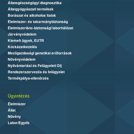
Állategészségügyi diagnosztika
Állatgyógyászati termékek
Borászat és alkoholos italok
Élelmiszer- és takarmánybiztonság
Élelmiszerlánc-biztonsági laborhálózat
Járványvédelem
Kiemelt ügyek, EUTR
Kockázatkezelés
Mezőgazdasági genetikai erőforrások
Növényvédelem
Nyilvántartási és Felügyeleti Díj
Rendszerszervezés és felügyelet
Termékpálya-ellenőrzés
Ügyintézés
Élelmiszer
Állat
Növény
Labor/Egyéb