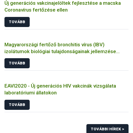
Új generációs vakcinajelöltek fejlesztése a macska
Coronavírus fertőzése ellen
TOVÁBB
Magyarországi fertőző bronchitis vírus (IBV)
izolátumok biológiai tulajdonságainak jellemzése
állatkísérletes és molekuláris biológiai eszközökkel
TOVÁBB
EAVI2020 - Új generációs HIV vakcinák vizsgálata
laboratóriumi állatokon
TOVÁBB
TOVÁBBI HÍREK >