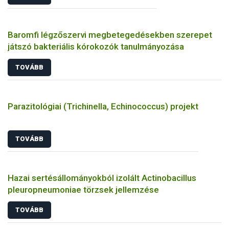
Baromfi légzőszervi megbetegedésekben szerepet
játszó bakteriális kórokozók tanulmányozása
TOVÁBB
Parazitológiai (Trichinella, Echinococcus) projekt
TOVÁBB
Hazai sertésállományokból izolált Actinobacillus
pleuropneumoniae törzsek jellemzése
TOVÁBB