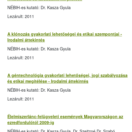
NÉBIH-es kutató: Dr. Kasza Gyula
Lezárult: 2011
A klónozás gyakorlati lehetőségei és etikai szempontjai -
Irodalmi áttekintés
NÉBIH-es kutató: Dr. Kasza Gyula
Lezárult: 2011
A géntechnológia gyakorlati lehetőségei, jogi szabályozása
és etikai megítélése - Irodalmi áttekintés
NÉBIH-es kutató: Dr. Kasza Gyula
Lezárult: 2011
Élelmiszerlánc-felügyeleti események Magyarországon az
ezredfordulótól 2009-ig
NÉBIH-es kutató: Dr. Kasza Gyula, Dr. Szeitzné Dr. Szabó