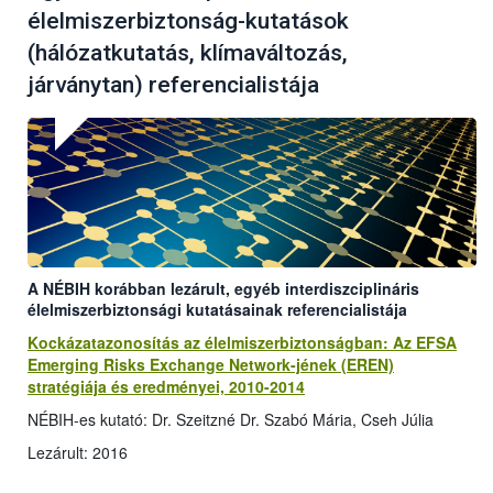
élelmiszerbiztonság-kutatások
(hálózatkutatás, klímaváltozás,
járványtan) referencialistája
A NÉBIH korábban lezárult, egyéb interdiszciplináris
élelmiszerbiztonsági kutatásainak referencialistája
Kockázatazonosítás az élelmiszerbiztonságban: Az EFSA
Emerging Risks Exchange Network-jének (EREN)
stratégiája és eredményei, 2010-2014
NÉBIH-es kutató: Dr. Szeitzné Dr. Szabó Mária, Cseh Júlia
Lezárult: 2016