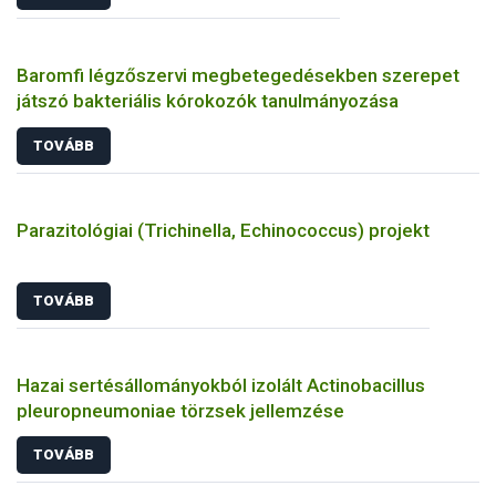
Baromfi légzőszervi megbetegedésekben szerepet
játszó bakteriális kórokozók tanulmányozása
TOVÁBB
Parazitológiai (Trichinella, Echinococcus) projekt
TOVÁBB
Hazai sertésállományokból izolált Actinobacillus
pleuropneumoniae törzsek jellemzése
TOVÁBB