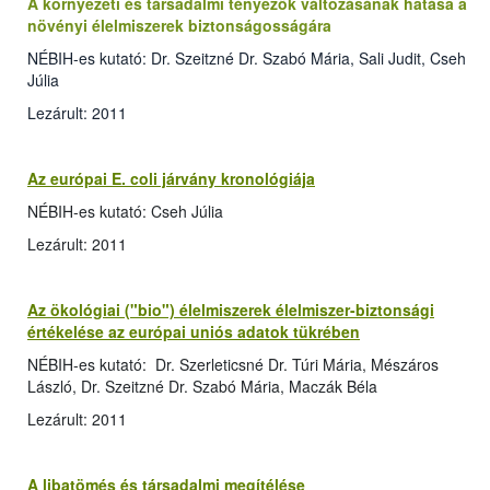
A környezeti és társadalmi tényezők változásának hatása a
növényi élelmiszerek biztonságosságára
NÉBIH-es kutató: Dr. Szeitzné Dr. Szabó Mária, Sali Judit, Cseh
Júlia
Lezárult: 2011
Az európai E. coli járvány kronológiája
NÉBIH-es kutató: Cseh Júlia
Lezárult: 2011
Az ökológiai ("bio") élelmiszerek élelmiszer-biztonsági
értékelése az európai uniós adatok tükrében
NÉBIH-es kutató: Dr. Szerleticsné Dr. Túri Mária, Mészáros
László, Dr. Szeitzné Dr. Szabó Mária, Maczák Béla
Lezárult: 2011
A libatömés és társadalmi megítélése