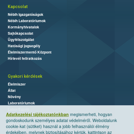
Kapcsolat
Nébih Igazgatóságok
Nébih Laboratóriumok
Kormányhivatalok
Sajtókapcsolat
Ügyfélszolgálat
Hatósági jogsegély
Élelmiszermentő Központ
Hírlevél feliratkozás
Gyakori kérdések
Élelmiszer
Állat
Növény
Laboratóriumok
Labor/Egyéb
Adatkezelési tájékoztatónkban
megismerheti, hogyan
gondoskodunk személyes adatai védelméről. Weboldalunk
cookie-kat (sütiket) használ a jobb felhasználói élmény
érdekében, melynek biztosításához kérjük, kattintson az