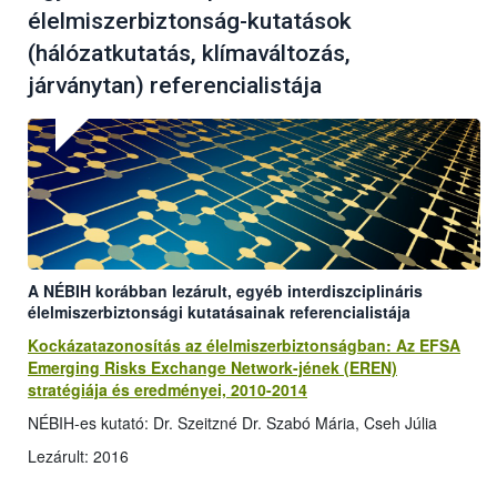
élelmiszerbiztonság-kutatások
(hálózatkutatás, klímaváltozás,
járványtan) referencialistája
A NÉBIH korábban lezárult, egyéb interdiszciplináris
élelmiszerbiztonsági kutatásainak referencialistája
Kockázatazonosítás az élelmiszerbiztonságban: Az EFSA
Emerging Risks Exchange Network-jének (EREN)
stratégiája és eredményei, 2010-2014
NÉBIH-es kutató: Dr. Szeitzné Dr. Szabó Mária, Cseh Júlia
Lezárult: 2016