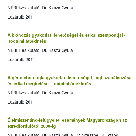
NÉBIH-es kutató: Dr. Kasza Gyula
Lezárult: 2011
A klónozás gyakorlati lehetőségei és etikai szempontjai -
Irodalmi áttekintés
NÉBIH-es kutató: Dr. Kasza Gyula
Lezárult: 2011
A géntechnológia gyakorlati lehetőségei, jogi szabályozása
és etikai megítélése - Irodalmi áttekintés
NÉBIH-es kutató: Dr. Kasza Gyula
Lezárult: 2011
Élelmiszerlánc-felügyeleti események Magyarországon az
ezredfordulótól 2009-ig
NÉBIH-es kutató: Dr. Kasza Gyula, Dr. Szeitzné Dr. Szabó