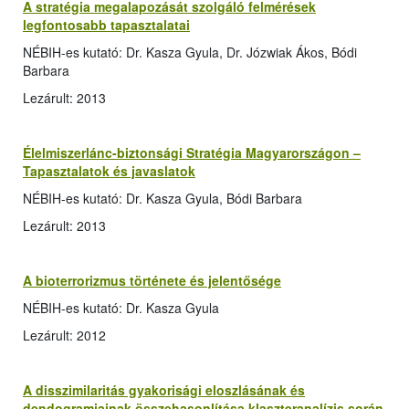
A stratégia megalapozását szolgáló felmérések
legfontosabb tapasztalatai
NÉBIH-es kutató: Dr. Kasza Gyula, Dr. Józwiak Ákos, Bódi
Barbara
Lezárult: 2013
Élelmiszerlánc-biztonsági Stratégia Magyarországon –
Tapasztalatok és javaslatok
NÉBIH-es kutató: Dr. Kasza Gyula, Bódi Barbara
Lezárult: 2013
A bioterrorizmus története és jelentősége
NÉBIH-es kutató: Dr. Kasza Gyula
Lezárult: 2012
A disszimilaritás gyakorisági eloszlásának és
dendogramjainak összehasonlítása klaszteranalízis során,