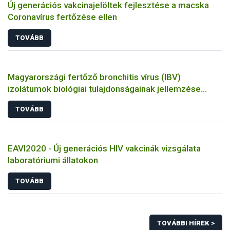
Új generációs vakcinajelöltek fejlesztése a macska
Coronavírus fertőzése ellen
TOVÁBB
Magyarországi fertőző bronchitis vírus (IBV)
izolátumok biológiai tulajdonságainak jellemzése
állatkísérletes és molekuláris biológiai eszközökkel
TOVÁBB
EAVI2020 - Új generációs HIV vakcinák vizsgálata
laboratóriumi állatokon
TOVÁBB
TOVÁBBI HÍREK >