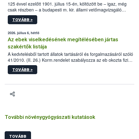
125 évvel ezelőtt 1901. július 15-én, költözött be – igaz, még
csak részben – a budapesti m. kir. állami vetőmagvizsgáló
állomás a Kis Rókus utca 15. szám alatti, Czigler Győző által
TOVÁBB >
tervezett új épületébe.
2026. július 6, hétfő
Az ebek viselkedésének megítélésében jártas
szakértők listája
A kedvtelésből tartott állatok tartásáról és forgalmazásáról szóló
41/2010. (II. 26.) Korm.rendelet szabályozza az eb okozta fizikai
sérülés, illetve ennek veszélye keletkezésekor felmerülő
TOVÁBB >
hatósági feladatokat, valamint a veszélyes eb tartását és annak
engedélyezését. Ezen eljárások során szükség esetén be kell
vonni az ebek viselkedésének megítélésében jártas szakértőt.
További növénygyógyászati kutatások
TOVÁBB