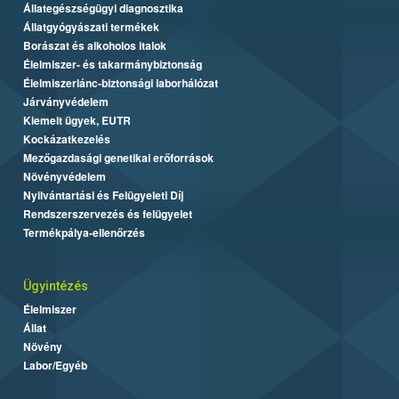
Állategészségügyi diagnosztika
Állatgyógyászati termékek
Borászat és alkoholos italok
Élelmiszer- és takarmánybiztonság
Élelmiszerlánc-biztonsági laborhálózat
Járványvédelem
Kiemelt ügyek, EUTR
Kockázatkezelés
Mezőgazdasági genetikai erőforrások
Növényvédelem
Nyilvántartási és Felügyeleti Díj
Rendszerszervezés és felügyelet
Termékpálya-ellenőrzés
Ügyintézés
Élelmiszer
Állat
Növény
Labor/Egyéb