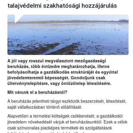
talajvédelmi szakhatósági hozzájárulás
A jól vagy rosszul megválasztott mezőgazdasági
beruházás, több évtizedre meghatározhatja, illetve
befolyásolhatja a gazdálkodás struktúráját és egyúttal
jövedelemteremtő képességét. Gondoljunk csak
ültetvénytelepítésre, vagy öntözőtelep létesítésére.
Mit várunk el a beruházástól?
A beruházás jelentheti tárgyi eszközök beszerzését, létesítését,
saját vállalkozásban történő előállítását.
Alapvetően a termelési költségek csökkenését, a gazdálkodói
jövedelem növekedését várjuk el beruházásunktól. Ezek a célok
csak színvonalas piacképes termékek és szolgáltatások