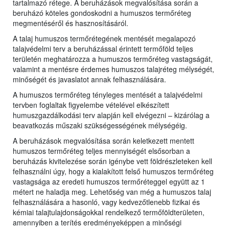
tartalmazó rétege. A beruházások megvalósítása során a
beruházó köteles gondoskodni a humuszos termőréteg
megmentéséről és hasznosításáról.
A talaj humuszos termőrétegének mentését megalapozó
talajvédelmi terv a beruházással érintett termőföld teljes
területén meghatározza a humuszos termőréteg vastagságát,
valamint a mentésre érdemes humuszos talajréteg mélységét,
minőségét és javaslatot annak felhasználására.
A humuszos termőréteg tényleges mentését a talajvédelmi
tervben foglaltak figyelembe vételével elkészített
humuszgazdálkodási terv alapján kell elvégezni – kizárólag a
beavatkozás műszaki szükségességének mélységéig.
A beruházások megvalósítása során keletkezett mentett
humuszos termőréteg teljes mennyiségét elsősorban a
beruházás kivitelezése során igénybe vett földrészleteken kell
felhasználni úgy, hogy a kialakított felső humuszos termőréteg
vastagsága az eredeti humuszos termőréteggel együtt az 1
métert ne haladja meg. Lehetőség van még a humuszos talaj
felhasználására a hasonló, vagy kedvezőtlenebb fizikai és
kémiai talajtulajdonságokkal rendelkező termőföldterületen,
amennyiben a terítés eredményeképpen a minőségi