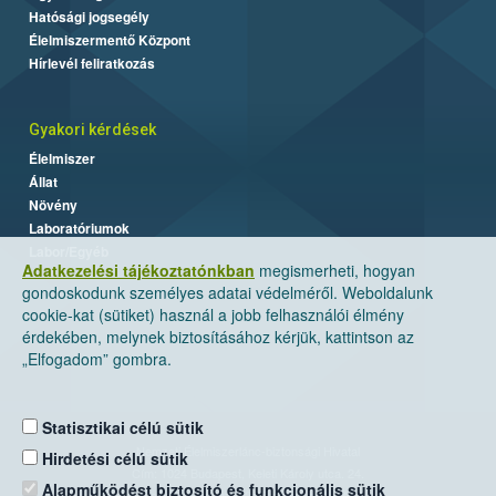
Hatósági jogsegély
Élelmiszermentő Központ
Hírlevél feliratkozás
Gyakori kérdések
Élelmiszer
Állat
Növény
Laboratóriumok
Labor/Egyéb
Adatkezelési tájékoztatónkban
megismerheti, hogyan
gondoskodunk személyes adatai védelméről. Weboldalunk
cookie-kat (sütiket) használ a jobb felhasználói élmény
érdekében, melynek biztosításához kérjük, kattintson az
„Elfogadom” gombra.
Statisztikai célú sütik
Nemzeti Élelmiszerlánc-biztonsági Hivatal
Hirdetési célú sütik
Cím: 1024 Budapest, Keleti Károly utca. 24.
Alapműködést biztosító és funkcionális sütik
Levelezési cím: 1525 Budapest. Pf. 30.