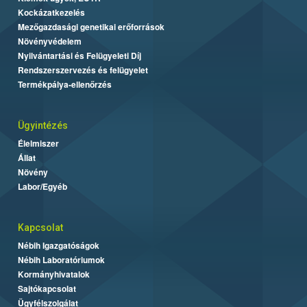
Kockázatkezelés
Mezőgazdasági genetikai erőforrások
Növényvédelem
Nyilvántartási és Felügyeleti Díj
Rendszerszervezés és felügyelet
Termékpálya-ellenőrzés
Ügyintézés
Élelmiszer
Állat
Növény
Labor/Egyéb
Kapcsolat
Nébih Igazgatóságok
Nébih Laboratóriumok
Kormányhivatalok
Sajtókapcsolat
Ügyfélszolgálat