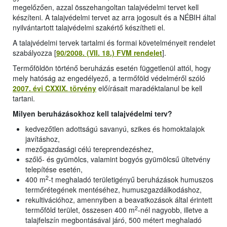
megelőzően, azzal összehangoltan talajvédelmi tervet kell
készíteni. A talajvédelmi tervet az arra jogosult és a NÉBIH által
nyilvántartott talajvédelmi szakértő készítheti el.
A talajvédelmi tervek tartalmi és formai követelményeit rendelet
szabályozza [
90/2008. (VII. 18.) FVM rendelet
].
Termőföldön történő beruházás esetén függetlenül attól, hogy
mely hatóság az engedélyező, a termőföld védelméről szóló
2007. évi CXXIX. törvény
előírásait maradéktalanul be kell
tartani.
Milyen beruházásokhoz kell talajvédelmi terv?
kedvezőtlen adottságú savanyú, szikes és homoktalajok
javításhoz,
mezőgazdasági célú tereprendezéshez,
szőlő- és gyümölcs, valamint bogyós gyümölcsű ültetvény
telepítése esetén,
2
400 m
-t meghaladó területigényű beruházások humuszos
termőrétegének mentéséhez, humuszgazdálkodáshoz,
rekultivációhoz, amennyiben a beavatkozások által érintett
2
termőföld terület, összesen 400 m
-nél nagyobb, illetve a
talajfelszín megbontásával járó, 500 métert meghaladó