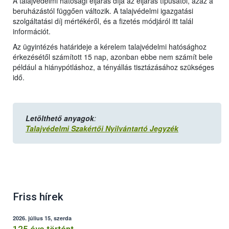
A talajvédelmi hatósági eljárás díja az eljárás típusától, azaz a
beruházástól függően változik. A talajvédelmi igazgatási
szolgáltatási díj mértékéről, és a fizetés módjáról itt talál
információt.
Az ügyintézés határideje a kérelem talajvédelmi hatósághoz
érkezésétől számított 15 nap, azonban ebbe nem számít bele
például a hiánypótláshoz, a tényállás tisztázásához szükséges
idő.
Letölthető anyagok
:
Talajvédelmi Szakértői Nyilvántartó Jegyzék
Friss hírek
2026. július 15, szerda