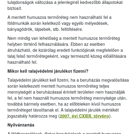
tulajdonságok változása a jelenleginél kedvezőbb állapotokat
biztosít.
A mentett humuszos termőréteg nem használható fel a
földmunkák során keletkező vagy egyéb mélyedések,
bányagödrök, tájsebek, stb. feltöltésére.
Nem mindig van lehetőség a mentett humuszos termőréteg
helyben történő felhasználására. Ebben az esetben
átruházható, de kizárólag eredeti funkciójának megfelelően a
talaj felső termőrétegeként, vagy termesztő közeg előállítására
használható fel.
Mikor kell talajvédelmi járulékot fizetni?
Talajvédelmi járulékot kell fizetni, ha a beruházás megvalósítása
során keletkezett mentett humuszos termőréteg teljes
mennyiségét a beruházással érintett területen nem használják
fel, a fel nem használt humuszos termőréteg mennyisége után,
továbbá bármely esetben, ha az előbbieken kívül humuszos
termőréteget távolítanak el. A talajvédelmi járulék mértékét
jogszabály határozza meg (
2007. évi CXXIX. törvény
).
Nyilvántartás
A földhasználónak, illetve beruházónak a mentett humuszos