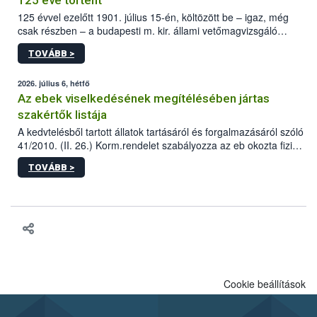
125 éve történt
125 évvel ezelőtt 1901. július 15-én, költözött be – igaz, még
csak részben – a budapesti m. kir. állami vetőmagvizsgáló
állomás a Kis Rókus utca 15. szám alatti, Czigler Győző által
TOVÁBB >
tervezett új épületébe.
2026. július 6, hétfő
Az ebek viselkedésének megítélésében jártas
szakértők listája
A kedvtelésből tartott állatok tartásáról és forgalmazásáról szóló
41/2010. (II. 26.) Korm.rendelet szabályozza az eb okozta fizikai
sérülés, illetve ennek veszélye keletkezésekor felmerülő
TOVÁBB >
hatósági feladatokat, valamint a veszélyes eb tartását és annak
engedélyezését. Ezen eljárások során szükség esetén be kell
vonni az ebek viselkedésének megítélésében jártas szakértőt.
Cookie beállítások