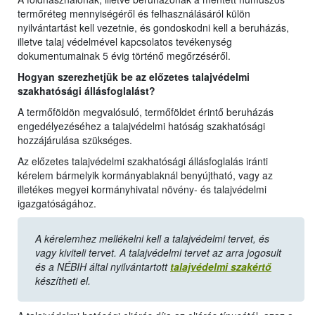
termőréteg mennyiségéről és felhasználásáról külön
nyilvántartást kell vezetnie, és gondoskodni kell a beruházás,
illetve talaj védelmével kapcsolatos tevékenység
dokumentumainak 5 évig történő megőrzéséről.
Hogyan szerezhetjük be az előzetes talajvédelmi
szakhatósági állásfoglalást?
A termőföldön megvalósuló, termőföldet érintő beruházás
engedélyezéséhez a talajvédelmi hatóság szakhatósági
hozzájárulása szükséges.
Az előzetes talajvédelmi szakhatósági állásfoglalás iránti
kérelem bármelyik kormányablaknál benyújtható, vagy az
illetékes megyei kormányhivatal növény- és talajvédelmi
igazgatóságához.
A kérelemhez mellékelni kell a talajvédelmi tervet, és
vagy kiviteli tervet. A talajvédelmi tervet az arra jogosult
és a NÉBIH által nyilvántartott
talajvédelmi szakértő
készítheti el.