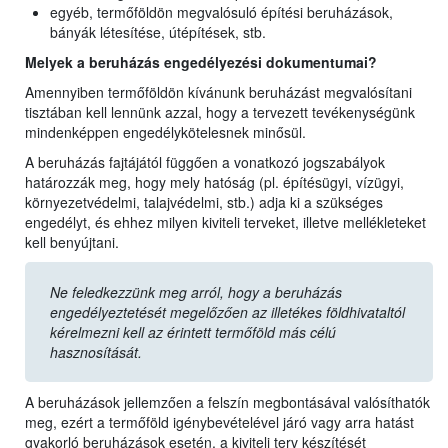
egyéb, termőföldön megvalósuló építési beruházások,
bányák létesítése, útépítések, stb.
Melyek a beruházás engedélyezési dokumentumai?
Amennyiben termőföldön kívánunk beruházást megvalósítani
tisztában kell lennünk azzal, hogy a tervezett tevékenységünk
mindenképpen engedélykötelesnek minősül.
A beruházás fajtájától függően a vonatkozó jogszabályok
határozzák meg, hogy mely hatóság (pl. építésügyi, vízügyi,
környezetvédelmi, talajvédelmi, stb.) adja ki a szükséges
engedélyt, és ehhez milyen kiviteli terveket, illetve mellékleteket
kell benyújtani.
Ne feledkezzünk meg arról, hogy a beruházás
engedélyeztetését megelőzően az illetékes földhivataltól
kérelmezni kell az érintett termőföld más célú
hasznosítását.
A beruházások jellemzően a felszín megbontásával valósíthatók
meg, ezért a termőföld igénybevételével járó vagy arra hatást
gyakorló beruházások esetén, a kiviteli terv készítését