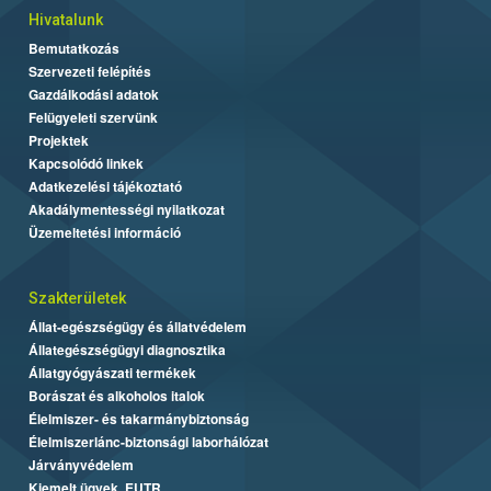
Hivatalunk
Bemutatkozás
Szervezeti felépítés
Gazdálkodási adatok
Felügyeleti szervünk
Projektek
Kapcsolódó linkek
Adatkezelési tájékoztató
Akadálymentességi nyilatkozat
Üzemeltetési információ
Szakterületek
Állat-egészségügy és állatvédelem
Állategészségügyi diagnosztika
Állatgyógyászati termékek
Borászat és alkoholos italok
Élelmiszer- és takarmánybiztonság
Élelmiszerlánc-biztonsági laborhálózat
Járványvédelem
Kiemelt ügyek, EUTR