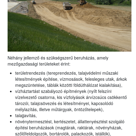
Néhány jellemző és szükségszerű beruházás, amely
mezőgazdasági területeket érint:
területrendezés (tereprendezés, talajvédelmi műszaki
létesítmények építése, vízmosások, felesleges utak, árkok
megszüntetése, táblák közötti földúthálózat kialakítása),
vízháztartást szabályozó építmények (nyílt felszíni
vízelvezető csatorna, kis vízfolyások árvízcsúcs csökkentő
tározói, talajcsövezés és létesítményei, kapcsolódó
mélylazítás, illetve műtárgyak, öntözőtelepek),
talajjavítás,
növénytermesztést, kertészetet, állattenyésztést szolgáló
építési beruházások (magtárak, raktárak, növényházak,
szőlőfeldolgozók, bortárolók, palackozók, istállók),