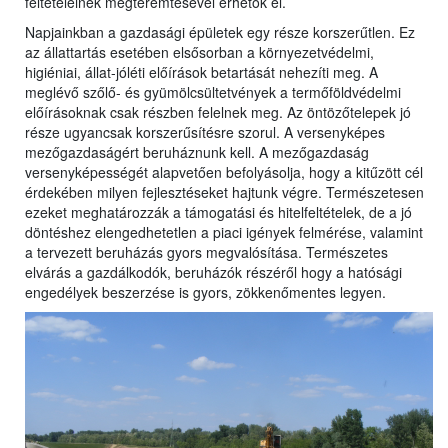
feltételeinek megteremtésével érhetők el.
Napjainkban a gazdasági épületek egy része korszerűtlen. Ez
az állattartás esetében elsősorban a környezetvédelmi,
higiéniai, állat-jóléti előírások betartását nehezíti meg. A
meglévő szőlő- és gyümölcsültetvények a termőföldvédelmi
előírásoknak csak részben felelnek meg. Az öntözőtelepek jó
része ugyancsak korszerűsítésre szorul. A versenyképes
mezőgazdaságért beruháznunk kell. A mezőgazdaság
versenyképességét alapvetően befolyásolja, hogy a kitűzött cél
érdekében milyen fejlesztéseket hajtunk végre. Természetesen
ezeket meghatározzák a támogatási és hitelfeltételek, de a jó
döntéshez elengedhetetlen a piaci igények felmérése, valamint
a tervezett beruházás gyors megvalósítása. Természetes
elvárás a gazdálkodók, beruházók részéről hogy a hatósági
engedélyek beszerzése is gyors, zökkenőmentes legyen.