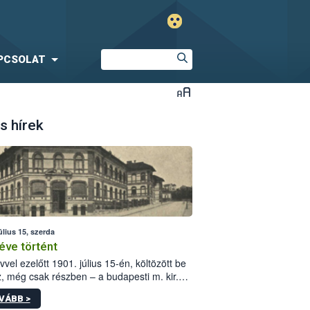
PCSOLAT
s hírek
úlius 15, szerda
éve történt
vvel ezelőtt 1901. július 15-én, költözött be
z, még csak részben – a budapesti m. kir.
i vetőmagvizsgáló állomás a Kis Rókus utca
VÁBB >
ám alatti, Czigler Győző által tervezett új