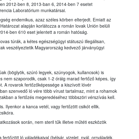
vben 2012-ben 8, 2013-ban 6, 2014-ben 7 esetet
rencia Laboratórium munkatársai.
ég endemikus, azaz széles körben elterjedt. Emiatt az
Határozat alapján korlátozza a román lovak Unión belüli
14-ben 610 eset jelentett a román hatóság.
lovas túrák, a kétes egészségügyi státuszú illegálisan,
vak veszélyeztetik Magyarország kedvező járványügyi
úak (böglyök, szúró legyek, szúnyogok, kullancsok) is
us nem szaporodik, csak 1-2 óráig marad fertőző képes, így
t. A rovarok fertőzőképessége a kiszívott lóvér
zban szenvedő ló vére több vírust tartalmaz, mint a rohamok
zakban a fertőzés megeredéséhez többszöri vérszívás kell.
Ilyenkor a kanca vetél, vagy fertőzött csikót ellik.
csikóra.
tkozások során, nem steril tűk illetve műtéti eszközök
fertőzött ló váladékaival (bélsár, vizelet, nyál, orrváladék,