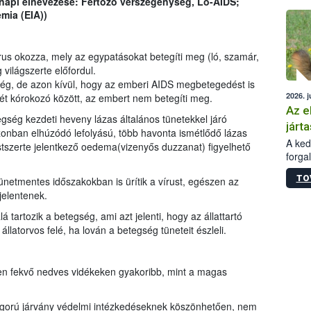
napi elnevezése: Fertőző vérszegénység, Ló-AIDS;
épüle
mia (EIA))
rus okozza, mely az egypatásokat betegíti meg (ló, szamár,
 világszerte előfordul.
gség, de azon kívül, hogy az emberi AIDS megbetegedést is
2026. j
két kórokozó között, az embert nem betegíti meg.
Az e
ség kezdeti heveny lázas általános tünetekkel járó
járta
zonban elhúzódó lefolyású, több havonta ismétlődő lázas
A kedv
szerte jelentkező oedema(vizenyős duzzanat) figyelhető
forga
Korm.
TO
ünetmentes időszakokban is ürítik a vírust, egészen az
sérül
jelentenek.
felme
veszé
 tartozik a betegség, ami azt jelenti, hogy az állattartó
Ezen 
állatorvos felé, ha lován a betegség tüneteit észleli.
vonni
jártas
yen fekvő nedves vidékeken gyakoribb, mint a magas
igorú járvány védelmi intézkedéseknek köszönhetően, nem