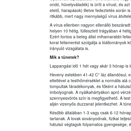
ondó, hüvelyváladék) is üríti a vírust, és azt
etető, harapások) illetve fedeztetés során 
ritkább, mert nagy mennyiségű vírus átvitel
A vírus ellenben nagyon ellenálló beszáradt
helyen 10 hétig, füllesztett trágyában 4 hét
Ezért fontos a beteg állat mihamarabbi feli
korai felismerést szolgálja a lóállományok
irányuló vizsgálata is.
Mik a tünetek?
Lappangási idő 1 hét vagy akár 3 hónap is l
Heveny estekben 41-42 C° láz állandósul, 
elteltével a testhőmérséklet a normális alá 
tompultak fáradékonyak, és főként a hátuls
imbolyognak. A nyálkahártyákon apró vérzé
szennyesvörös szín is megfigyelhető. A tes
alján vizenyős duzzanat jelentkezhet. A tün
Később általában 1-3 vagy csak 6-12 hónap
tartanak. A lovak soványodnak, fizikai telje
hátulsó végtagok folyamatos gyengesége, é