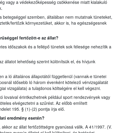
eség vagy a védekezőképesség csökkenése miatt kialakuló
k.
 a betegséggel szemben, általában nem mutatnak tüneteket,
eztetik/fertőzik környezetüket, akkor is, ha egészségesnek
séggel fertőzött-e az állat?
tes időszakok és a fellépő tünetek sok félesége nehezítik a
z állatot lehetőség szerint különítsük el, és hívjunk
a ló általános állapotától függetlenül (vannak-e tünetei
snál idősebb ló három évenként kötelező vérvizsgálatát
ai vizsgálata) a tulajdonos költségére el kell végezni.
tó lovaival érintkezhetnek például sport rendezvények vagy
teles elvégeztetni a szűrést. Az előbb említett
elet 195. § (1)-(2) pontja írja elő.
gálati eredmény esetén?
 akkor az állat fertőzöttségre gyanússá válik. A 41/1997. (V.
tségre gyanús állatot el kell különíteni, és hatósági