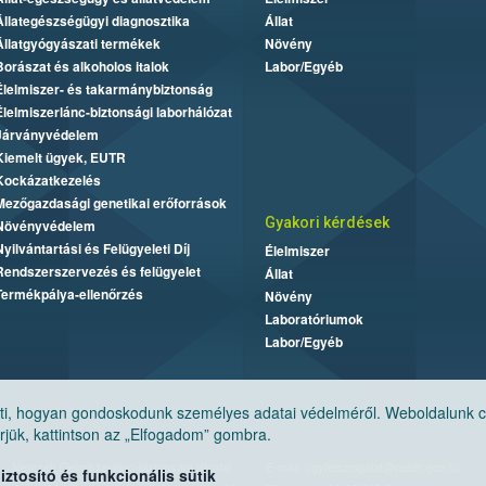
Állategészségügyi diagnosztika
Állat
Állatgyógyászati termékek
Növény
Borászat és alkoholos italok
Labor/Egyéb
Élelmiszer- és takarmánybiztonság
Élelmiszerlánc-biztonsági laborhálózat
Járványvédelem
Kiemelt ügyek, EUTR
Kockázatkezelés
Mezőgazdasági genetikai erőforrások
Gyakori kérdések
Növényvédelem
Nyilvántartási és Felügyeleti Díj
Élelmiszer
Rendszerszervezés és felügyelet
Állat
Termékpálya-ellenőrzés
Növény
Laboratóriumok
Labor/Egyéb
, hogyan gondoskodunk személyes adatai védelméről. Weboldalunk cook
jük, kattintson az „Elfogadom” gombra.
Nemzeti Élelmiszerlánc-biztonsági Hivatal
E-mail:
ugyfelszolgalat@nebih.gov.hu
tosító és funkcionális sütik