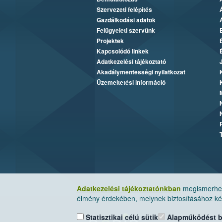
Szervezeti felépítés
Gazdálkodási adatok
Felügyeleti szervünk
Projektek
Kapcsolódó linkek
Adatkezelési tájékoztató
Akadálymentességi nyilatkozat
Üzemeltetési információ
Adatkezelési tájékoztatónkban
megismerheti
élmény érdekében, melynek biztosításához kér
Statisztikai célú sütik
Alapműködést biz