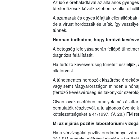
Az idő előrehaladtával az általános gyeng
társfertőzések következtében az állat elhulli
A szamarak és egyes lófajták ellenállóbbak
de a vírust hordozzák és ürítik, így veszély
tűnnek.
Honnan tudhatom, hogy fertőző kevésvérű
A betegség lefolyása során fellépő tünetmen
diagnózis felállítását.
Ha fertőző kevésvérűség tüneteit észleljük, a
állatorvost.
A tünetmentes hordozók kiszűrése érdekében 
vagy sem) Magyarországon minden 6 hónapo
(fertőző kevésvérűség és takonykór szerológi
Olyan lovak esetében, amelyek más állattar
bemutatók résztvevői, a tulajdonos évente kö
kötelezettségeket a 41/1997. (V. 28.) FM rend
Mi az eljárás pozitív laboratóriumi vizs
Ha a vérvizsgálat pozitív eredménnyel zárul,
28.) FM rendelet előírásai alapján a fertőzöt