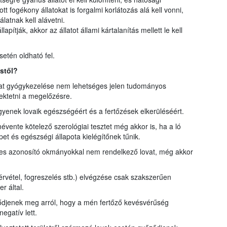
ott fogékony állatokat is forgalmi korlátozás alá kell vonni,
álatnak kell alávetni.
pítják, akkor az állatot állami kártalanítás mellett le kell
etén oldható fel.
stől?
llat gyógykezelése nem lehetséges jelen tudományos
fektetni a megelőzésre.
yenek lovaik egészségéért és a fertőzések elkerüléséért.
vente kötelező szerológiai tesztet még akkor is, ha a ló
pet és egészségi állapota kielégítőnek tűnik.
yes azonosító okmányokkal nem rendelkező lovat, még akkor
vérvétel, fogreszelés stb.) elvégzése csak szakszerűen
r által.
djenek meg arról, hogy a mén fertőző kevésvérűség
egatív lett.