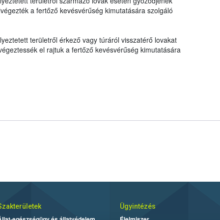
eztetett területről származó lovak esetén győződjenek
 elvégezték a fertőző kevésvérűség kimutatására szolgáló
ztetett területről érkező vagy túráról visszatérő lovakat
s végeztessék el rajtuk a fertőző kevésvérűség kimutatására
Szakterületek
Ügyintézés
Állat-egészségügy és állatvédelem
Élelmiszer