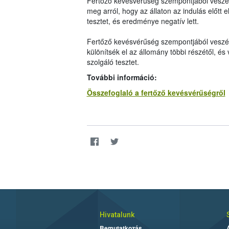
Fertőző kevésvérűség szempontjából veszély
meg arról, hogy az állaton az indulás előtt
tesztet, és eredménye negatív lett.
Fertőző kevésvérűség szempontjából veszélye
különítsék el az állomány többi részétől, é
szolgáló tesztet.
További információ:
Összefoglaló a fertőző kevésvérűségről
Hivatalunk
Bemutatkozás