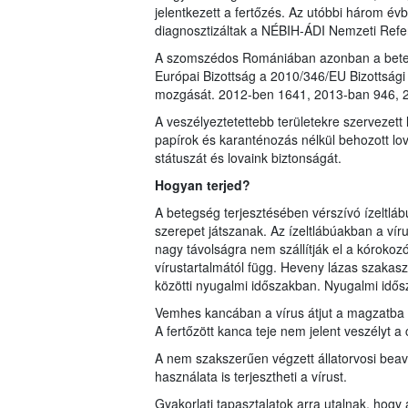
jelentkezett a fertőzés. Az utóbbi három é
diagnosztizáltak a NÉBIH-ÁDI Nemzeti Refe
A szomszédos Romániában azonban a betegs
Európai Bizottság a 2010/346/EU Bizottsági 
mozgását. 2012-ben 1641, 2013-ban 946, 20
A veszélyeztetettebb területekre szervezett 
papírok és karanténozás nélkül behozott lo
státuszát és lovaink biztonságát.
Hogyan terjed?
A betegség terjesztésében vérszívó ízeltláb
szerepet játszanak. Az ízeltlábúakban a vír
nagy távolságra nem szállítják el a kórokozó
vírustartalmától függ. Heveny lázas szakas
közötti nyugalmi időszakban. Nyugalmi idős
Vemhes kancában a vírus átjut a magzatba is. 
A fertőzött kanca teje nem jelent veszélyt a 
A nem szakszerűen végzett állatorvosi beava
használata is terjesztheti a vírust.
Gyakorlati tapasztalatok arra utalnak, hogy a 