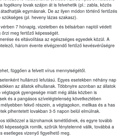
 a fogékony lovak szájon át is felvehetik (pl.: zabla, közös
is átadhatják egymásnak. De az ilyen módon történő fertőzés
e szükséges (pl. heveny lázas szakasz).
 vérben 7 hónapig, vizeletben és bélsárban naptól védett
ig őrzi meg fertőző képességét.
smerése és eltávolítása az egészséges egyedek közül. A
 kötelező, három évente elvégzendő fertőző kevésvérűségre
ehet, függően a felvett vírus mennyiségétől.
esetenként hullámzó lefutású. Egyes esetekben néhány nap
csökken az állatok elhullanak. Többnyire azonban az állatok
ó végtagok gyengesége miatt még állás közben is
sek és a pangásos szívelégtelenség következtében
t mélyebben fekvő részein, a végtagokon, mellkas és a has
etek pihentetett lovakban 3-5 napon belül elmúlnak.
os időközzel a lázrohamok ismétlődnek, és egyre tovább
sítő képességük romlik, szőrük fénytelenné válik, továbbá a
s esetleges vizenyő figyelhető meg.