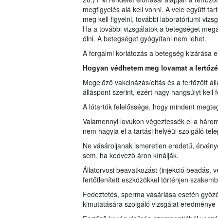
megfigyelés alá kell vonni. A vele együtt tart
meg kell figyelni, további laboratóriumi vizsg
Ha a további vizsgálatok a betegséget megálla
ölni. A betegséget gyógyítani nem lehet.
A forgalmi korlátozás a betegség kizárása es
Hogyan védhetem meg lovamat a fertőzé
Megelőző vakcinázás/oltás és a fertőzött á
álláspont szerint, ezért nagy hangsúlyt kell 
A lótartók felelőssége, hogy mindent megteg
Valamennyi lovukon végeztessék el a háromé
nem hagyja el a tartási helyéül szolgáló tele
Ne vásároljanak ismeretlen eredetű, érvén
sem, ha kedvező áron kínálják.
Állatorvosi beavatkozást (injekció beadás, 
fertőtlenített eszközökkel történjen szakembe
Fedeztetés, sperma vásárlása esetén győző
kimutatására szolgáló vizsgálat eredménye n