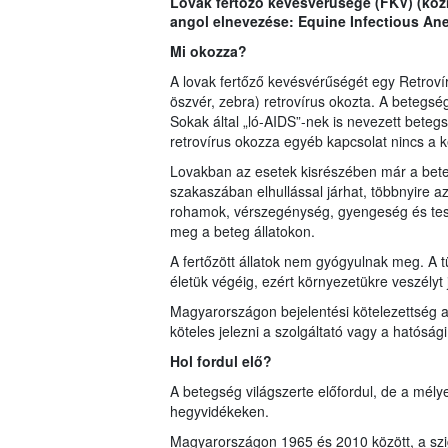
Lovak fertőző kevésvérűsége (FKV) (köz
angol elnevezése: Equine Infectious Ane
Mi okozza?
A lovak fertőző kevésvérűségét egy Retroví
öszvér, zebra) retrovírus okozta. A betegség
Sokak által „ló-AIDS”-nek is nevezett bete
retrovírus okozza egyéb kapcsolat nincs a 
Lovakban az esetek kisrészében már a beteg
szakaszában elhullással járhat, többnyire a
rohamok, vérszegénység, gyengeség és test
meg a beteg állatokon.
A fertőzött állatok nem gyógyulnak meg. A t
életük végéig, ezért környezetükre veszélyt 
Magyarországon bejelentési kötelezettség alá
köteles jelezni a szolgáltató vagy a hatósági 
Hol fordul elő?
A betegség világszerte előfordul, de a mél
hegyvidékeken.
Magyarországon 1965 és 2010 között, a sz