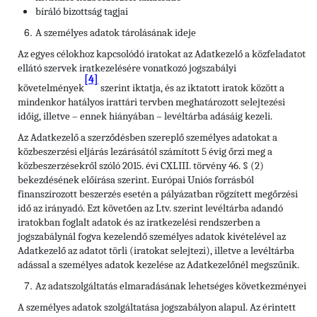
bíráló bizottság tagjai
A személyes adatok tárolásának ideje
Az egyes célokhoz kapcsolódó iratokat az Adatkezelő a közfeladatot
ellátó szervek iratkezelésére vonatkozó jogszabályi
[4]
követelmények
szerint iktatja, és az iktatott iratok között a
mindenkor hatályos irattári tervben meghatározott selejtezési
időig, illetve – ennek hiányában – levéltárba adásáig kezeli.
Az Adatkezelő a szerződésben szereplő személyes adatokat a
közbeszerzési eljárás lezárásától számított 5 évig őrzi meg a
közbeszerzésekről szóló 2015. évi CXLIII. törvény 46. § (2)
bekezdésének előírása szerint. Európai Uniós forrásból
finanszírozott beszerzés esetén a pályázatban rögzített megőrzési
idő az irányadó. Ezt követően az Ltv. szerint levéltárba adandó
iratokban foglalt adatok és az iratkezelési rendszerben a
jogszabálynál fogva kezelendő személyes adatok kivételével az
Adatkezelő az adatot törli (iratokat selejtezi), illetve a levéltárba
adással a személyes adatok kezelése az Adatkezelőnél megszűnik.
Az adatszolgáltatás elmaradásának lehetséges következményei
A személyes adatok szolgáltatása jogszabályon alapul. Az érintett