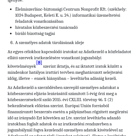
igénybe:
Élelmiszerlánc-biztonsági Centrum Nonprofit Kft. (székhely:
1024 Budapest, Keleti K. u. 24.) informatikai üzemeltetési
feladatok vonatkozásában
hivatalos közbeszerzési tanácsadó
bíráló bizottság tagjai
A személyes adatok tárolásának ideje
Az egyes célokhoz kapcsolódó iratokat az Adatkezelő a közfeladatot
ellátó szervek iratkezelésére vonatkozó jogszabályi
[8]
követelmények
szerint iktatja, és az iktatott iratok között a
mindenkor hatályos irattári tervben meghatározott selejtezési
időig, illetve – ennek hiányában – levéltárba adásáig kezeli.
Az Adatkezelő a szerződésben szereplő személyes adatokat a
közbeszerzési eljárás lezárásától számított 5 évig őrzi meg a
közbeszerzésekről szóló 2015. évi CXLIII. törvény 46. § (2)
bekezdésének előírása szerint. Európai Uniós forrásból
finanszírozott beszerzés esetén a pályázatban rögzített megőrzési
idő az irányadó Ezt követően az Ltv. szerint levéltárba adandó
iratokban foglalt adatok és az iratkezelési rendszerben a
jogszabálynál fogva kezelendő személyes adatok kivételével az