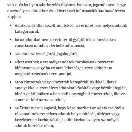
van-e, és ha ilyen adatkezelés folyamatban van, jogosult arra, hogy
a személyes adatokhoz és a következő információkhoz hozzáférést
kapjon:
Adatkezelő által kezelt, adatokról, az érintett személyes adatok
kategóriáiról,
ha az adatokat nem az érintettől gyűjtötték, a forrásukra
vonatkozó minden elérhető információ,
az adatkezelés céljáról, jogalapjáró,
adott esetben a személyes adatok tárolásának tervezett
időtartama, vagy ha ez nem lehetséges, ezen időtartam
meghatározásának szempontjai,
azon címzettek vagy címzettek kategóriái, akikkel, illetve
amelyekkel a személyes adatokat közölték vagy közölni fogják,
ideértve különösen a harmadik országbeli címzetteket, illetve
a nemzetközi szervezeteket,
az Érintett azon jogáról, hogy kérelmezheti az Adatkezelőtől a
rá vonatkozó személyes adatok helyesbítését, törlését vagy
kezelésének korlátozását, és tiltakozhat az ilyen személyes
adatok kezelése ellen,