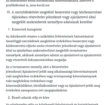
Az adatkezelés során automatizált döntéshozatalra, ideértve a
profilalkotást is, nem kerül sor.
A szerződéskötést megelőző beszerzési vagy közbeszerzései
eljárásban részvételre jelentkező vagy ajánlattevő által
megjelölt szakemberek személyes adatainak kezelése
Érintettek kategóriái
Az Adatkezelő részére a
működési feltételeinek biztosításával
összefüggő szerződések megkötése érdekében beszerzési vagy
közbeszerzési eljárás során részvételre jelentkező vagy ajánlattevő
által az ajánlatban szakemberként megjelölt természetes
személyek, akiknek személyes adatát az ajánlattevő az ajánlattételi
vagy részvételi dokumentációban megadja.
Az a természetes személy, akit a Részvételre
jelentkező/Ajánlattevő jelölt meg alkalmassági követelménynek
való megfelelése érdekében vagy érvényességi követelménynek
való megfelelése érdekében vagy
közreműködőként/alvállalkozóként vagy az Ajánlattevő jelölt meg
értékelési szempontra tett megajánlásként.
Kezelt adatok célja és köre
Az adatkezelés célja az Adatkezelő feladatainak és hatásköreinek