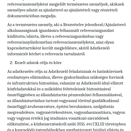
referenciaszemélyként megjelölt természetes személyek, akiknek
személyes adatát az ajánlattevő az ajánlattételi vagy részvételi
dokumentációban megadja.
Az a természetes személy, aki a Részvételre jelentkező/Ajánlattevő
alkalmasságának igazolására felhasznált referenciaigazolást
kiállította/aláírta, illetve a referenciaigazolásban vagy
referencianyilatkozatban referenciaszemélyként, azaz olyan
kapcsolattartóként került megjelölésre, akitől Adatkezelő
információt kérhet a referencia tartalmáról.
Kezelt adatok célja és köre
Az adatkezelés célja az Adatkezelő feladatainak és hatásköreinek
eredményes ellátásához, illetve gyakorlásához szükséges források
és infrastruktúra biztosítása, valamint az Adatkezelő által ellátott
közfeladatokkal és a működési feltételeinek biztosításával
összefüggésben az államháztartás pénzeszközei felhasználásával,
az államháztartáshoz tartozó vagyonnal történő gazdálkodással
összefüggő árubeszerzésre, építési beruházásra, szolgáltatás
megrendelésre, vagyonértékesítésre, vagyonhasznosításra, vagyon
vagy vagyoni értékű jog átadására vonatkozó szerződések
előkészítése, a közbeszerzésekről szóló 2015. évi CXLIII törvényben
és a kapcsolódó jogszabályokban meghatározott bírálati eljárás és