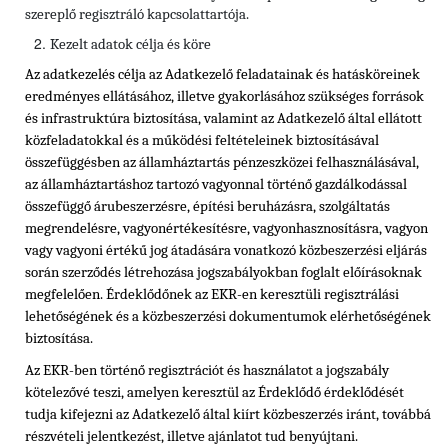
szereplő regisztráló kapcsolattartója.
Kezelt adatok célja és köre
Az adatkezelés célja az Adatkezelő feladatainak és hatásköreinek
eredményes ellátásához, illetve gyakorlásához szükséges források
és infrastruktúra biztosítása, valamint az Adatkezelő által ellátott
közfeladatokkal és a működési feltételeinek biztosításával
összefüggésben az államháztartás pénzeszközei felhasználásával,
az államháztartáshoz tartozó vagyonnal történő gazdálkodással
összefüggő árubeszerzésre, építési beruházásra, szolgáltatás
megrendelésre, vagyonértékesítésre, vagyonhasznosításra, vagyon
vagy vagyoni értékű jog átadására vonatkozó közbeszerzési eljárás
során szerződés létrehozása jogszabályokban foglalt előírásoknak
megfelelően. Érdeklődőnek az EKR-en keresztüli regisztrálási
lehetőségének és a közbeszerzési dokumentumok elérhetőségének
biztosítása.
Az EKR-ben történő regisztrációt és használatot a jogszabály
kötelezővé teszi, amelyen keresztül az Érdeklődő érdeklődését
tudja kifejezni az Adatkezelő által kiírt közbeszerzés iránt, továbbá
részvételi jelentkezést, illetve ajánlatot tud benyújtani.