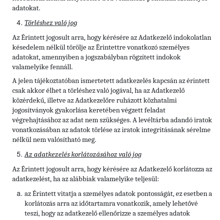
adatokat.
Törléshez való jog
Az Érintett
jogosult arra, hogy kérésére az Adatkezelő indokolatlan
késedelem nélkül törölje az Érintettre vonatkozó személyes
adatokat, amennyiben a jogszabályban rögzített indokok
valamelyike fennáll.
A jelen tájékoztatóban ismertetett adatkezelés kapcsán az érintett
csak akkor élhet a törléshez való jogával, ha az Adatkezelő
közérdekű, illetve az Adatkezelőre ruházott közhatalmi
jogosítványok gyakorlása keretében végzett feladat
végrehajtásához az adat nem szükséges. A levéltárba adandó iratok
vonatkozásában az adatok törlése az iratok integritásának sérelme
nélkül nem valósítható meg.
Az adatkezelés korlátozásához való jog
Az Érintett jogosult arra, hogy kérésére az Adatkezelő korlátozza az
adatkezelést, ha az alábbiak valamelyike teljesül:
az Érintett vitatja a személyes adatok pontosságát, ez esetben a
korlátozás arra az időtartamra vonatkozik, amely lehetővé
teszi, hogy az adatkezelő ellenőrizze a személyes adatok