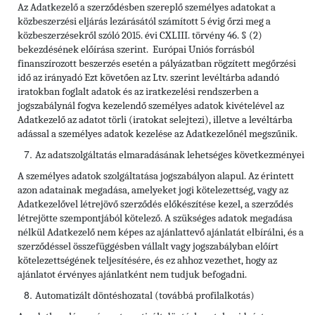
Az Adatkezelő a szerződésben szereplő személyes adatokat a
közbeszerzési eljárás lezárásától számított 5 évig őrzi meg a
közbeszerzésekről szóló 2015. évi CXLIII. törvény 46. § (2)
bekezdésének előírása szerint. Európai Uniós forrásból
finanszírozott beszerzés esetén a pályázatban rögzített megőrzési
idő az irányadó Ezt követően az Ltv. szerint levéltárba adandó
iratokban foglalt adatok és az iratkezelési rendszerben a
jogszabálynál fogva kezelendő személyes adatok kivételével az
Adatkezelő az adatot törli (iratokat selejtezi), illetve a levéltárba
adással a személyes adatok kezelése az Adatkezelőnél megszűnik.
Az adatszolgáltatás elmaradásának lehetséges következményei
A személyes adatok szolgáltatása jogszabályon alapul. Az érintett
azon adatainak megadása, amelyeket jogi kötelezettség, vagy az
Adatkezelővel létrejövő szerződés előkészítése kezel, a szerződés
létrejötte szempontjából kötelező. A szükséges adatok megadása
nélkül Adatkezelő nem képes az ajánlattevő ajánlatát elbírálni, és a
szerződéssel összefüggésben vállalt vagy jogszabályban előírt
kötelezettségének teljesítésére, és ez ahhoz vezethet, hogy az
ajánlatot érvényes ajánlatként nem tudjuk befogadni.
Automatizált döntéshozatal (továbbá profilalkotás)