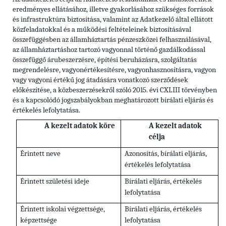
eredményes ellátásához, illetve gyakorlásához szükséges források
és infrastruktúra biztosítása, valamint az Adatkezelő által ellátott
közfeladatokkal és a működési feltételeinek biztosításával
összefüggésben az államháztartás pénzeszközei felhasználásával,
az államháztartáshoz tartozó vagyonnal történő gazdálkodással
összefüggő árubeszerzésre, építési beruházásra, szolgáltatás
megrendelésre, vagyonértékesítésre, vagyonhasznosításra, vagyon
vagy vagyoni értékű jog átadására vonatkozó szerződések
előkészítése, a közbeszerzésekről szóló 2015. évi CXLIII törvényben
és a kapcsolódó jogszabályokban meghatározott bírálati eljárás és
értékelés lefolytatása.
A kezelt adatok köre
A kezelt adatok
célja
Érintett neve
Azonosítás, bírálati eljárás,
értékelés lefolytatása
Érintett születési ideje
Bírálati eljárás, értékelés
lefolytatása
Érintett iskolai végzettsége,
Bírálati eljárás, értékelés
képzettsége
lefolytatása