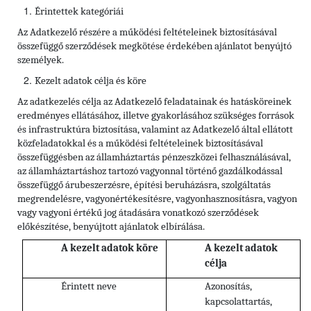
Érintettek kategóriái
Az Adatkezelő részére a működési feltételeinek biztosításával
összefüggő szerződések megkötése érdekében ajánlatot benyújtó
személyek.
Kezelt adatok célja és köre
Az adatkezelés célja az Adatkezelő feladatainak és hatásköreinek
eredményes ellátásához, illetve gyakorlásához szükséges források
és infrastruktúra biztosítása, valamint az Adatkezelő által ellátott
közfeladatokkal és a működési feltételeinek biztosításával
összefüggésben az államháztartás pénzeszközei felhasználásával,
az államháztartáshoz tartozó vagyonnal történő gazdálkodással
összefüggő árubeszerzésre, építési beruházásra, szolgáltatás
megrendelésre, vagyonértékesítésre, vagyonhasznosításra, vagyon
vagy vagyoni értékű jog átadására vonatkozó szerződések
előkészítése, benyújtott ajánlatok elbírálása.
A kezelt adatok köre
A kezelt adatok
célja
Érintett neve
Azonosítás,
kapcsolattartás,