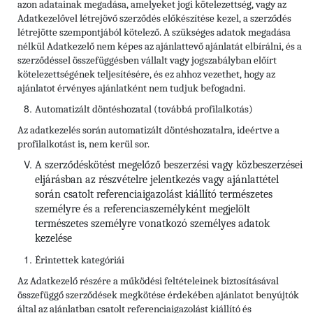
azon adatainak megadása, amelyeket jogi kötelezettség, vagy az
Adatkezelővel létrejövő szerződés előkészítése kezel, a szerződés
létrejötte szempontjából kötelező. A szükséges adatok megadása
nélkül Adatkezelő nem képes az ajánlattevő ajánlatát elbírálni, és a
szerződéssel összefüggésben vállalt vagy jogszabályban előírt
kötelezettségének teljesítésére, és ez ahhoz vezethet, hogy az
ajánlatot érvényes ajánlatként nem tudjuk befogadni.
Automatizált döntéshozatal (továbbá profilalkotás)
Az adatkezelés során automatizált döntéshozatalra, ideértve a
profilalkotást is, nem kerül sor.
A szerződéskötést megelőző beszerzési vagy közbeszerzései
eljárásban az részvételre jelentkezés vagy ajánlattétel
során csatolt referenciaigazolást kiállító természetes
személyre és a referenciaszemélyként megjelölt
természetes személyre vonatkozó személyes adatok
kezelése
Érintettek kategóriái
Az Adatkezelő részére a
működési feltételeinek biztosításával
összefüggő szerződések megkötése érdekében ajánlatot benyújtók
által az ajánlatban csatolt referenciaigazolást kiállító és