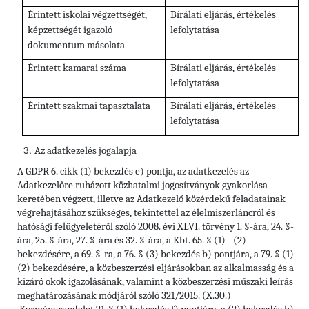
Érintett iskolai végzettségét,
Bírálati eljárás, értékelés
képzettségét igazoló
lefolytatása
dokumentum másolata
Érintett kamarai száma
Bírálati eljárás, értékelés
lefolytatása
Érintett szakmai tapasztalata
Bírálati eljárás, értékelés
lefolytatása
Az adatkezelés jogalapja
A GDPR 6. cikk (1) bekezdés e) pontja, az adatkezelés az
Adatkezelőre ruházott közhatalmi jogosítványok gyakorlása
keretében végzett, illetve az Adatkezelő közérdekű feladatainak
végrehajtásához szükséges, tekintettel az élelmiszerláncról és
hatósági felügyeletéről szóló 2008. évi XLVI. törvény 1. §-ára, 24. §-
ára, 25. §-ára, 27. §-ára és 32. §-ára, a Kbt. 65. § (1) –(2)
bekezdésére, a 69. §-ra, a 76. § (3) bekezdés b) pontjára, a 79. § (1)-
(2) bekezdésére, a közbeszerzési eljárásokban az alkalmasság és a
kizáró okok igazolásának, valamint a közbeszerzési műszaki leírás
meghatározásának módjáról szóló 321/2015. (X.30.)