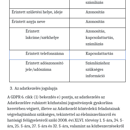
számlázás
Érintett születési helye, ideje
Azonosítás
Érintett anyja neve
Azonosítás
Érintett
Azonosítás,
lakcíme/székhelye
kapcsolattartás,
számlázás
Érintett telefonszáma
Kapcsolattartás
Érintett adóazonosító
Számlázáshoz
jele/adószáma
szükséges
információ
Az adatkezelés jogalapja
A GDPR 6. cikk (1) bekezdés e) pontja, az adatkezelés az
Adatkezelőre ruházott közhatalmi jogosítványok gyakorlása
keretében végzett, illetve az Adatkezelő közérdekű feladatainak
végrehajtásához szükséges, tekintettel az élelmiszerláncról és
hatósági felügyeletéről szóló 2008. évi XLVI. törvény 1. §-ára, 24. §-
ára, 25. §-ára, 27. §-ára és 32. §-ára, valamint aa közbeszerzésekről