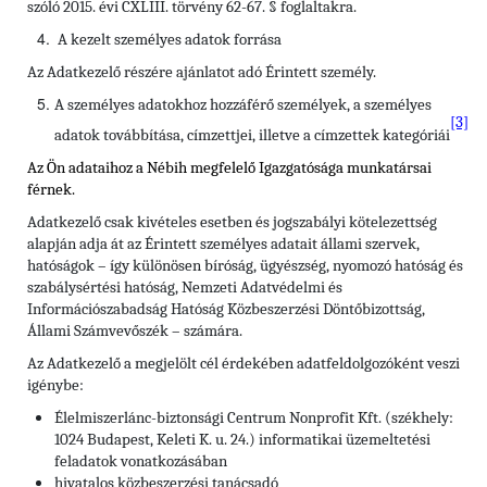
szóló 2015. évi CXLIII. törvény 62-67. § foglaltakra.
A kezelt személyes adatok forrása
Az Adatkezelő részére ajánlatot adó Érintett személy.
A személyes adatokhoz hozzáférő személyek, a személyes
[3]
adatok továbbítása, címzettjei, illetve a címzettek kategóriái
Az Ön adataihoz a Nébih megfelelő Igazgatósága munkatársai
férnek.
Adatkezelő csak kivételes esetben és jogszabályi kötelezettség
alapján adja át az Érintett személyes adatait állami szervek,
hatóságok – így különösen bíróság, ügyészség, nyomozó hatóság és
szabálysértési hatóság, Nemzeti Adatvédelmi és
Információszabadság Hatóság Közbeszerzési Döntőbizottság,
Állami Számvevőszék – számára.
Az Adatkezelő a megjelölt cél érdekében adatfeldolgozóként veszi
igénybe:
Élelmiszerlánc-biztonsági Centrum Nonprofit Kft. (székhely:
1024 Budapest, Keleti K. u. 24.) informatikai üzemeltetési
feladatok vonatkozásában
hivatalos közbeszerzési tanácsadó