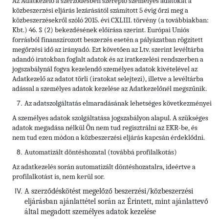
Az Adatkezelő a szerződésben szereplő személyes adatokat a
közbeszerzési eljárás lezárásától számított 5 évig őrzi meg a
közbeszerzésekről szóló 2015. évi CXLIII. törvény (a továbbiakban:
Kbt.) 46. § (2) bekezdésének előírása szerint. Európai Uniós
forrásból finanszírozott beszerzés esetén a pályázatban rögzített
megőrzési idő az irányadó. Ezt követően az Ltv. szerint levéltárba
adandó iratokban foglalt adatok és az iratkezelési rendszerben a
jogszabálynál fogva kezelendő személyes adatok kivételével az
Adatkezelő az adatot törli (iratokat selejtezi), illetve a levéltárba
adással a személyes adatok kezelése az Adatkezelőnél megszűnik.
Az adatszolgáltatás elmaradásának lehetséges következményei
A személyes adatok szolgáltatása jogszabályon alapul. A szükséges
adatok megadása nélkül Ön nem tud regisztrálni az EKR-be, és
nem tud ezen módon a közbeszerzési eljárás kapcsán érdeklődni.
Automatizált döntéshozatal (továbbá profilalkotás)
Az adatkezelés során automatizált döntéshozatalra, ideértve a
profilalkotást is, nem kerül sor.
A szerződéskötést megelőző beszerzési/közbeszerzési
eljárásban ajánlattétel során az Érintett, mint ajánlattevő
által megadott személyes adatok kezelése