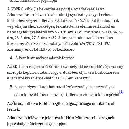
Az adatkezelés jogalapja
A GDPR 6. cikk (1) bekezdés e) pontja, az adatkezelés az
Adatkezelőre ruházott közhatalmi jogosítványok gyakorlása
keretében végzett, illetve az Adatkezelő közérdekű feladatainak
végrehajtásához szükséges, tekintettel az élelmiszerláncról és
hatósági felügyeletéről szóló 2008. évi XLVI. törvény 1. §-ára, 24. §-
ára, 25. §-ára, 27. §-ára és 32. §-ára, valamint az elektronikus
közbeszerzés részletes szabályairól szóló 424/2017. (XII.19.)
Kormányrendelet 11.§ (5) bekezdésére.
A kezelt személyes adatok forrása
Az EKR-ben regisztráló Érintett személy,aki az érdeklődő gazdasági
szereplő képviseletében vagy érdekében eljárva a közbeszerzési
eljárásról kíván érdeklődni az EKR-en keresztül.
A személyes adatokhoz hozzáférő személyek, a személyes
[1]
adatok továbbítása, címzettjei, illetve a címzettek kategóriái
Az Ön adataihoz a Nébih megfelelő Igazgatósága munkatársai
férnek.
Adatkezelő félévente jelentést küldd a Miniszterelnökségnek
jogszabályi kötelezettsége alapján.