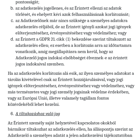
pontosságát;
az adatkezelés jogellenes, és az Érintett ellenzi az adatok
törlését, és ehelyett kéri azok felhasználásának korlátozását;
az Adatkezelőnek már nincs szüksége a személyes adatokra
adatkezelés céljából, de az Érintett igényli azokat jogi igények
előterjesztéséhez, érvényesítéséhez vagy védelméhez; vagy
az Érintett a GDPR 21. cikk (1) bekezdése szerint tiltakozott az
adatkezelés ellen; ez esetben a korlátozás arra az időtartamra
vonatkozik, amíg megállapításra nem kerül, hogy az
Adatkezelő jogos indokai elsőbbséget élveznek-e az érintett
jogos indokaival szemben.
Ha az adatkezelés korlátozás alá esik, az ilyen személyes adatokat a
tárolás kivételével csak az Érintett hozzájárulásával, vagy jogi
igények előterjesztéséhez, érvényesítéséhez vagy védelméhez, vagy
más természetes vagy jogi személy jogainak védelme érdekében,
vagy az Európai Unió, illetve valamely tagállam fontos
közérdekéből lehet kezelni.
A tiltakozáshoz való jog
Az Érintett személy saját helyzetével kapcsolatos okokból
bármikor tiltakozhat az adatkezelés ellen, ha álláspontja szerint az
Adatkezelő a személyes adatát a jelen adatkezelési tájékoztatóban