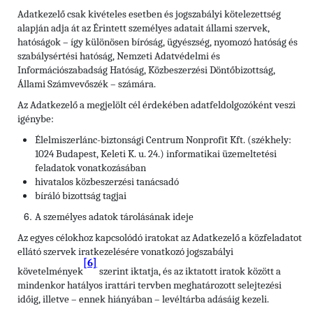
Adatkezelő csak kivételes esetben és jogszabályi kötelezettség
alapján adja át az Érintett személyes adatait állami szervek,
hatóságok – így különösen bíróság, ügyészség, nyomozó hatóság és
szabálysértési hatóság, Nemzeti Adatvédelmi és
Információszabadság Hatóság, Közbeszerzési Döntőbizottság,
Állami Számvevőszék – számára.
Az Adatkezelő a megjelölt cél érdekében adatfeldolgozóként veszi
igénybe:
Élelmiszerlánc-biztonsági Centrum Nonprofit Kft. (székhely:
1024 Budapest, Keleti K. u. 24.) informatikai üzemeltetési
feladatok vonatkozásában
hivatalos közbeszerzési tanácsadó
bíráló bizottság tagjai
A személyes adatok tárolásának ideje
Az egyes célokhoz kapcsolódó iratokat az Adatkezelő a közfeladatot
ellátó szervek iratkezelésére vonatkozó jogszabályi
[6]
követelmények
szerint iktatja, és az iktatott iratok között a
mindenkor hatályos irattári tervben meghatározott selejtezési
időig, illetve – ennek hiányában – levéltárba adásáig kezeli.