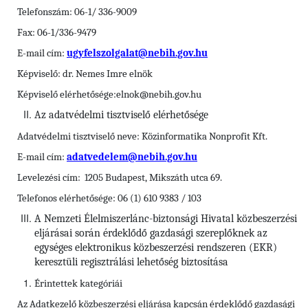
Telefonszám: 06-1/ 336-9009
Fax: 06-1/336-9479
E-mail cím:
ugyfelszolgalat@nebih.gov.hu
Képviselő: dr. Nemes Imre elnök
Képviselő elérhetősége:elnok@nebih.gov.hu
Az adatvédelmi tisztviselő elérhetősége
Adatvédelmi tisztviselő neve: Közinformatika Nonprofit Kft.
E-mail cím:
adatvedelem@nebih.gov.hu
Levelezési cím: 1205 Budapest, Mikszáth utca 69.
Telefonos elérhetősége: 06 (1) 610 9383 / 103
A Nemzeti Élelmiszerlánc-biztonsági Hivatal közbeszerzési
eljárásai során érdeklődő gazdasági szereplőknek az
egységes elektronikus közbeszerzési rendszeren (EKR)
keresztüli regisztrálási lehetőség biztosítása
Érintettek kategóriái
Az Adatkezelő közbeszerzési eljárása kapcsán érdeklődő gazdasági