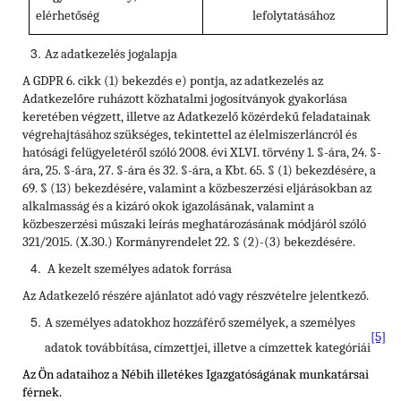
elérhetőség
lefolytatásához
Az adatkezelés jogalapja
A GDPR 6. cikk (1) bekezdés e) pontja, az adatkezelés az
Adatkezelőre ruházott közhatalmi jogosítványok gyakorlása
keretében végzett, illetve az Adatkezelő közérdekű feladatainak
végrehajtásához szükséges, tekintettel az élelmiszerláncról és
hatósági felügyeletéről szóló 2008. évi XLVI. törvény 1. §-ára, 24. §-
ára, 25. §-ára, 27. §-ára és 32. §-ára, a Kbt. 65. § (1) bekezdésére, a
69. § (13) bekezdésére, valamint a közbeszerzési eljárásokban az
alkalmasság és a kizáró okok igazolásának, valamint a
közbeszerzési műszaki leírás meghatározásának módjáról szóló
321/2015. (X.30.) Kormányrendelet 22. § (2)-(3) bekezdésére.
A kezelt személyes adatok forrása
Az Adatkezelő részére ajánlatot adó vagy részvételre jelentkező.
A személyes adatokhoz hozzáférő személyek, a személyes
[5]
adatok továbbítása, címzettjei, illetve a címzettek kategóriái
Az Ön adataihoz a Nébih illetékes Igazgatóságának munkatársai
férnek.