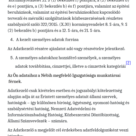
Kormányrendelet 21. § (1) bekezdés f) pontjára, a (2) bekezdés b)
és e) pontjára, a (3) bekezdés b) és f) pontjára, valamint az építési
beruházások, valamint az építési beruházásokhoz kapcsolódó
tervezői és mérnöki szolgáltatások közbeszerzésének részletes
szabályairól szóló 322/2015. (X.30) kormányrendelet 8. §-ára, 9. §
(2) bekezdés b) pontjára és a 12. §-ára, és 21. §-ára.
A kezelt személyes adatok forrása
Az Adatkezelő részére ajánlatot adó vagy részvételre jelentkező.
A személyes adatokhoz hozzáférő személyek, a személyes
[7]
adatok továbbítása, címzettjei, illetve a címzettek kategóriái
Az Ön adataihoz a Nébih megfelelő Igazgatósága munkatársai
férnek.
Adatkezelő csak kivételes esetben és jogszabályi kötelezettség
alapján adja át az Érintett személyes adatait állami szervek,
hatóságok – így különösen bíróság, ügyészség, nyomozó hatóság és
szabálysértési hatóság, Nemzeti Adatvédelmi és
Információszabadság Hatóság, Közbeszerzési Döntőbizottság,
Állami Számvevőszék – számára.
Az Adatkezelő a megjelölt cél érdekében adatfeldolgozóként veszi