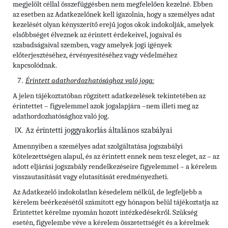
megjelölt céllal összefüggésben nem megfelelően kezelné. Ebben
az esetben az Adatkezelőnek kell igazolnia, hogy a személyes adat
kezelését olyan kényszerítő erejű jogos okok indokolják, amelyek
elsőbbséget élveznek az érintett érdekeivel, jogaival és
szabadságaival szemben, vagy amelyek jogi igények
előterjesztéséhez, érvényesítéséhez vagy védelméhez
kapcsolódnak.
Érintett adathordozhatósághoz való joga:
A jelen tájékoztatóban rögzített adatkezelések tekintetében az
érintettet – figyelemmel azok jogalapjára –nem illeti meg az
adathordozhatósághoz való jog.
Az érintetti joggyakorlás általános szabályai
Amennyiben a személyes adat szolgáltatása jogszabályi
kötelezettségen alapul, és az érintett ennek nem tesz eleget, az – az
adott eljárási jogszabály rendelkezéseire figyelemmel – a kérelem
visszautasítását vagy elutasítását eredményezheti.
Az Adatkezelő indokolatlan késedelem nélkül, de legfeljebb a
kérelem beérkezésétől számított egy hónapon belül tájékoztatja az
Érintettet kérelme nyomán hozott intézkedésekről. Szükség
esetén, figyelembe véve a kérelem összetettségét és a kérelmek