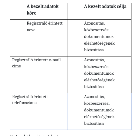
A kezelt adatok
A kezelt adatok célja
köre
Regisztráló érintett
Azonosítás,
neve
közbeszerzési
dokumentumok
elérhetőségének
biztosítása
Regisztráló érintett e-mail
Azonosítás,
címe
közbeszerzési
dokumentumok
elérhetőségének
biztosítása
Regisztráló érintett
Azonosítás,
telefonszáma
közbeszerzési
dokumentumok
elérhetőségének
biztosítása