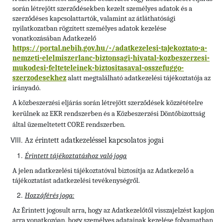
során létrejött szerződésekben kezelt személyes adatok és a
szerződéses kapcsolattartók, valamint az átláthatósági
nyilatkozatban rögzített személyes adatok kezelése
vonatkozásában Adatkezelő
https://portal.nebih.gov.hu/-/adatkezelesi-tajekoztato-a-
nemzeti-elelmiszerlanc-biztonsagi-hivatal-kozbeszerzesi-
mukodesi-felteteleinek-biztositasaval-osszefuggo-
szerzodesekhez
alatt megtalálható adatkezelési tájékoztatója az
irányadó.
A közbeszerzési eljárás során létrejött szerződések közzétételre
kerülnek az EKR rendszerben és a Közbeszerzési Döntőbizottság
által üzemeltetett CORE rendszerben.
Az érintett adatkezeléssel kapcsolatos jogai
Érintett tájékoztatáshoz való joga
A jelen adatkezelési tájékoztatóval biztosítja az Adatkezelő a
tájékoztatást adatkezelési tevékenységről.
Hozzáférés joga:
Az Érintett jogosult arra, hogy az Adatkezelőtől visszajelzést kapjon
arra vonatkozóan, hogy személyes adatainak kezelése folyamatban