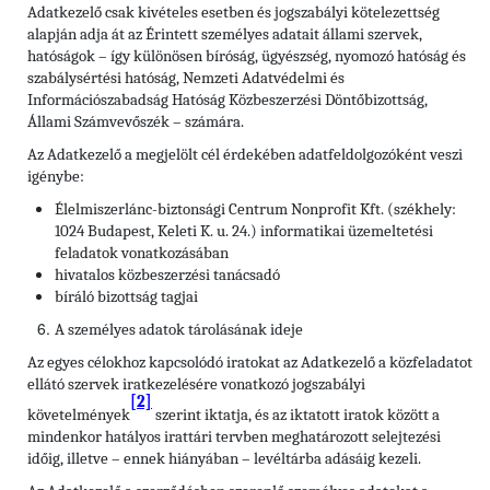
Adatkezelő csak kivételes esetben és jogszabályi kötelezettség
alapján adja át az Érintett személyes adatait állami szervek,
hatóságok – így különösen bíróság, ügyészség, nyomozó hatóság és
szabálysértési hatóság, Nemzeti Adatvédelmi és
Információszabadság Hatóság Közbeszerzési Döntőbizottság,
Állami Számvevőszék – számára.
Az Adatkezelő a megjelölt cél érdekében adatfeldolgozóként veszi
igénybe:
Élelmiszerlánc-biztonsági Centrum Nonprofit Kft. (székhely:
1024 Budapest, Keleti K. u. 24.) informatikai üzemeltetési
feladatok vonatkozásában
hivatalos közbeszerzési tanácsadó
bíráló bizottság tagjai
A személyes adatok tárolásának ideje
Az egyes célokhoz kapcsolódó iratokat az Adatkezelő a közfeladatot
ellátó szervek iratkezelésére vonatkozó jogszabályi
[2]
követelmények
szerint iktatja, és az iktatott iratok között a
mindenkor hatályos irattári tervben meghatározott selejtezési
időig, illetve – ennek hiányában – levéltárba adásáig kezeli.