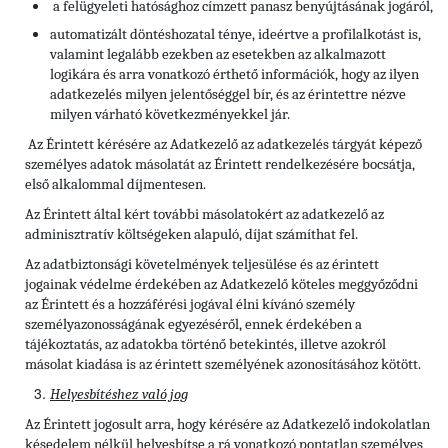
a felügyeleti hatósághoz címzett panasz benyújtásának jogáról,
automatizált döntéshozatal ténye, ideértve a profilalkotást is,
valamint legalább ezekben az esetekben az alkalmazott
logikára és arra vonatkozó érthető információk, hogy az ilyen
adatkezelés milyen jelentőséggel bír, és az érintettre nézve
milyen várható következményekkel jár.
Az Érintett kérésére az Adatkezelő az adatkezelés tárgyát képező
személyes adatok másolatát az Érintett rendelkezésére bocsátja,
első alkalommal díjmentesen.
Az Érintett által kért további másolatokért az adatkezelő az
adminisztratív költségeken alapuló, díjat számíthat fel.
Az adatbiztonsági követelmények teljesülése és az érintett
jogainak védelme érdekében az Adatkezelő köteles meggyőződni
az Érintett és a hozzáférési jogával élni kívánó személy
személyazonosságának egyezéséről, ennek érdekében a
tájékoztatás, az adatokba történő betekintés, illetve azokról
másolat kiadása is az érintett személyének azonosításához kötött.
Helyesbítéshez való jog
Az Érintett jogosult arra, hogy kérésére az Adatkezelő indokolatlan
késedelem nélkül helyesbítse a rá vonatkozó pontatlan személyes