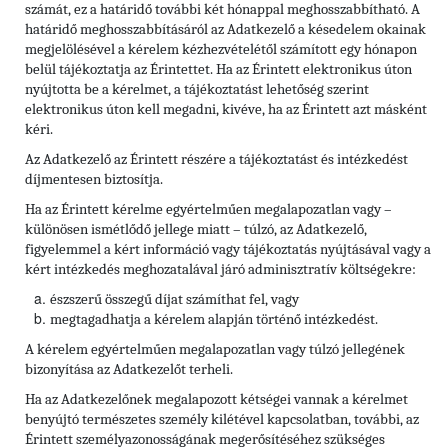
számát, ez a határidő további két hónappal meghosszabbítható. A
határidő meghosszabbításáról az Adatkezelő a késedelem okainak
megjelölésével a kérelem kézhezvételétől számított egy hónapon
belül tájékoztatja az Érintettet. Ha az Érintett elektronikus úton
nyújtotta be a kérelmet, a tájékoztatást lehetőség szerint
elektronikus úton kell megadni, kivéve, ha az Érintett azt másként
kéri.
Az Adatkezelő az Érintett részére a tájékoztatást és intézkedést
díjmentesen biztosítja.
Ha az Érintett kérelme egyértelműen megalapozatlan vagy –
különösen ismétlődő jellege miatt – túlzó, az Adatkezelő,
figyelemmel a kért információ vagy tájékoztatás nyújtásával vagy a
kért intézkedés meghozatalával járó adminisztratív költségekre:
észszerű összegű díjat számíthat fel, vagy
megtagadhatja a kérelem alapján történő intézkedést.
A kérelem egyértelműen megalapozatlan vagy túlzó jellegének
bizonyítása az Adatkezelőt terheli.
Ha az Adatkezelőnek megalapozott kétségei vannak a kérelmet
benyújtó természetes személy kilétével kapcsolatban, további, az
Érintett személyazonosságának megerősítéséhez szükséges