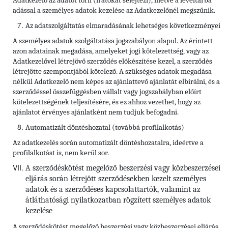
Adatkezelő az adatot törli (iratokat selejtezi), illetve a levéltárba
adással a személyes adatok kezelése az Adatkezelőnél megszűnik.
Az adatszolgáltatás elmaradásának lehetséges következményei
A személyes adatok szolgáltatása jogszabályon alapul. Az érintett
azon adatainak megadása, amelyeket jogi kötelezettség, vagy az
Adatkezelővel létrejövő szerződés előkészítése kezel, a szerződés
létrejötte szempontjából kötelező. A szükséges adatok megadása
nélkül Adatkezelő nem képes az ajánlattevő ajánlatát elbírálni, és a
szerződéssel összefüggésben vállalt vagy jogszabályban előírt
kötelezettségének teljesítésére, és ez ahhoz vezethet, hogy az
ajánlatot érvényes ajánlatként nem tudjuk befogadni.
Automatizált döntéshozatal (továbbá profilalkotás)
Az adatkezelés során automatizált döntéshozatalra, ideértve a
profilalkotást is, nem kerül sor.
A szerződéskötést megelőző beszerzési vagy közbeszerzései
eljárás során létrejött szerződésekben kezelt személyes
adatok és a szerződéses kapcsolattartók, valamint az
átláthatósági nyilatkozatban rögzített személyes adatok
kezelése
A szerződéskötést megelőző beszerzési vagy közbeszerzései eljárás