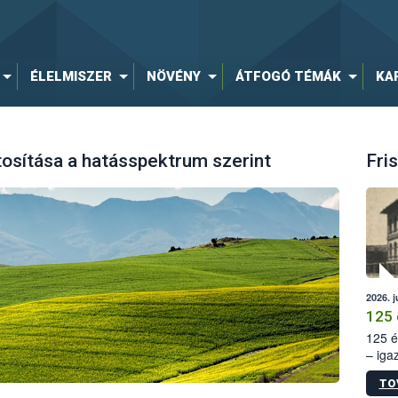
ÉLELMISZER
NÖVÉNY
ÁTFOGÓ TÉMÁK
KA
osítása a hatásspektrum szerint
Fris
2026. j
125 
125 é
– iga
állam
TO
15. sz