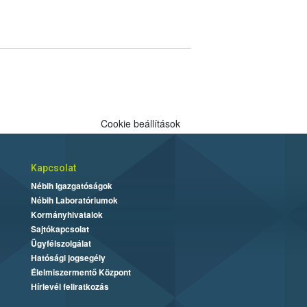
Cookie beállítások
Kapcsolat
Nébih Igazgatóságok
Nébih Laboratóriumok
Kormányhivatalok
Sajtókapcsolat
Ügyfélszolgálat
Hatósági jogsegély
Élelmiszermentő Központ
Hírlevél feliratkozás