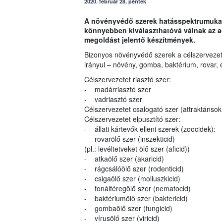
2020. február 28, péntek
A növényvédő szerek hatásspektrumukat 
könnyebben kiválaszthatóvá válnak az 
megoldást jelentő készítmények.
Bizonyos növényvédő szerek a célszervezete
irányul – növény, gomba, baktérium, rovar, e
Célszervezetet riasztó szer:
- madárriasztó szer
- vadriasztó szer
Célszervezetet csalogató szer (attraktánsok
Célszervezetet elpusztító szer:
- állati kártevők elleni szerek (zoocidek):
- rovarölő szer (inszekticid)
(pl.: levéltetveket ölő szer (aficid))
- atkaölő szer (akaricid)
- rágcsálóölő szer (rodenticid)
- csigaölő szer (molluszkicid)
- fonálféregölő szer (nematocid)
- baktériumölő szer (baktericid)
- gombaölő szer (fungicid)
- vírusölő szer (viricid)