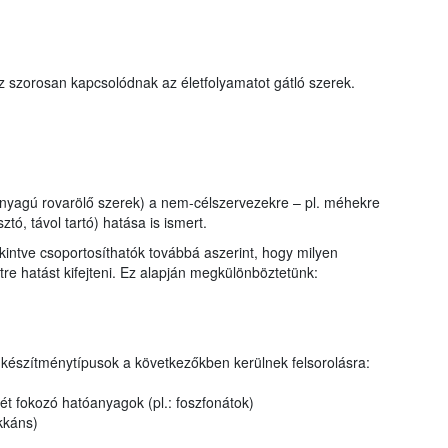
z szorosan kapcsolódnak az életfolyamatot gátló szerek.
anyagú rovarölő szerek) a nem-célszervezekre – pl. méhekre
ztó, távol tartó) hatása is ismert.
ntve csoportosíthatók továbbá aszerint, hogy milyen
re hatást kifejteni. Ez alapján megkülönböztetünk:
bi készítménytípusok a következőkben kerülnek felsorolásra:
t fokozó hatóanyagok (pl.: foszfonátok)
kkáns)