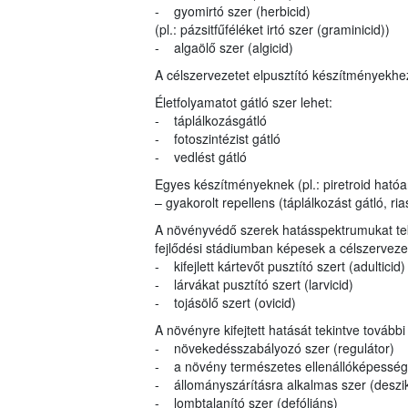
- gyomirtó szer (herbicid)
(pl.: pázsitfűféléket irtó szer (graminicid))
- algaölő szer (algicid)
A célszervezetet elpusztító készítményekhe
Életfolyamatot gátló szer lehet:
- táplálkozásgátló
- fotoszintézist gátló
- vedlést gátló
Egyes készítményeknek (pl.: piretroid ható
– gyakorolt repellens (táplálkozást gátló, rias
A növényvédő szerek hatásspektrumukat teki
fejlődési stádiumban képesek a célszervezet
- kifejlett kártevőt pusztító szert (adulticid)
- lárvákat pusztító szert (larvicid)
- tojásölő szert (ovicid)
A növényre kifejtett hatását tekintve továb
- növekedésszabályozó szer (regulátor)
- a növény természetes ellenállóképességé
- állományszárításra alkalmas szer (deszi
- lombtalanító szer (defóliáns)