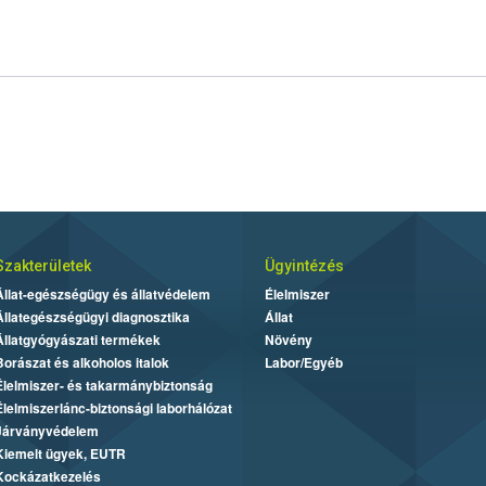
Szakterületek
Ügyintézés
Állat-egészségügy és állatvédelem
Élelmiszer
Állategészségügyi diagnosztika
Állat
Állatgyógyászati termékek
Növény
Borászat és alkoholos italok
Labor/Egyéb
Élelmiszer- és takarmánybiztonság
Élelmiszerlánc-biztonsági laborhálózat
Járványvédelem
Kiemelt ügyek, EUTR
Kockázatkezelés