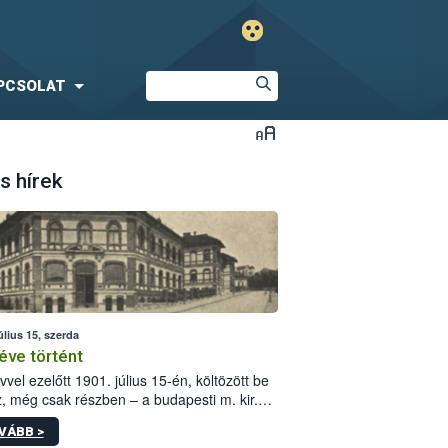
PCSOLAT
s hírek
úlius 15, szerda
éve történt
vvel ezelőtt 1901. július 15-én, költözött be
z, még csak részben – a budapesti m. kir.
i vetőmagvizsgáló állomás a Kis Rókus utca
VÁBB >
ám alatti, Czigler Győző által tervezett új