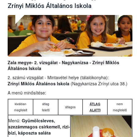
Zrínyi Miklós Általános Iskola
Zala megye- 2. vizsgálat - Nagykanizsa - Zrínyi Miklós
Általános Iskola
2. számú vizsgálat - Mintavétel helye (tálalókonyha):
Zrínyi Miklós Általános Iskola
(Nagykanizsa Zrínyi utca 38.)
A menü minősítése:
kiválóan
átlag
ÁTLAG
nem
átlagos
megfelelt
feletti
ALATTI
megfelelő
Menü:
Gyümölcsleves,
szezámmagos csirkemell, rizi-
bizi, káposzta saláta