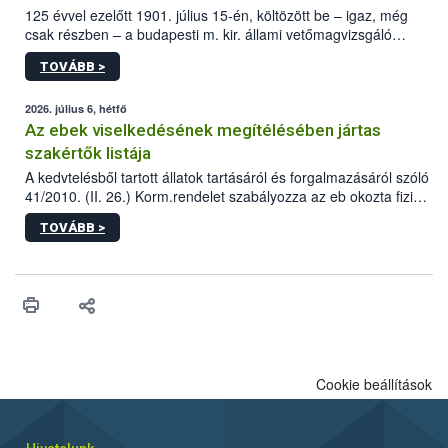
125 évvel ezelőtt 1901. július 15-én, költözött be – igaz, még
csak részben – a budapesti m. kir. állami vetőmagvizsgáló
állomás a Kis Rókus utca 15. szám alatti, Czigler Győző által
TOVÁBB >
tervezett új épületébe.
2026. július 6, hétfő
Az ebek viselkedésének megítélésében jártas
szakértők listája
A kedvtelésből tartott állatok tartásáról és forgalmazásáról szóló
41/2010. (II. 26.) Korm.rendelet szabályozza az eb okozta fizikai
sérülés, illetve ennek veszélye keletkezésekor felmerülő
TOVÁBB >
hatósági feladatokat, valamint a veszélyes eb tartását és annak
engedélyezését. Ezen eljárások során szükség esetén be kell
vonni az ebek viselkedésének megítélésében jártas szakértőt.
Cookie beállítások