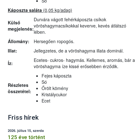
Só
Káposzta saláta
(0,05 kg/adag)
Durvára vágott fehérkáposzta csíkok
Külső
vöröshagymacsíkokkal keverve, kevés átlátszó
megjelenés:
lében.
Állomány:
Hersegően ropogós.
Illat:
Jellegzetes, de a vöröshagyma illata dominál.
Ecetes- cukros- hagymás. Kellemes, aromás, bár a
Íz:
vöröshagyma íze kissé erősebben érződik.
Fejes káposzta
Só
Részletes
Őrölt kömény
összetétel:
Kristálycukor
Ecet
Friss hírek
2026. július 15, szerda
125 éve történt