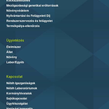
Kockázatkezelés
Mezőgazdasági genetikai erőforrások
Növényvédelem
Nyilvántartási és Felügyeleti Díj
Rendszerszervezés és felügyelet
Termékpálya-ellenőrzés
Ügyintézés
Élelmiszer
Állat
Növény
Labor/Egyéb
Kapcsolat
Nébih Igazgatóságok
Nébih Laboratóriumok
Kormányhivatalok
Sajtókapcsolat
Ügyfélszolgálat
Hatósági jogsegély