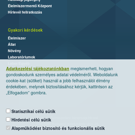
Élelmiszermentő Központ
Hírlevél feliratkozás
Gyakori kérdések
Élelmiszer
Állat
Növény
Laboratóriumok
Labor/Egyéb
Adatkezelési tájékoztatónkban
megismerheti, hogyan
gondoskodunk személyes adatai védelméről. Weboldalunk
cookie-kat (sütiket) használ a jobb felhasználói élmény
érdekében, melynek biztosításához kérjük, kattintson az
„Elfogadom” gombra.
Statisztikai célú sütik
Nemzeti Élelmiszerlánc-biztonsági Hivatal
Hirdetési célú sütik
Cím: 1024 Budapest, Keleti Károly utca. 24.
Alapműködést biztosító és funkcionális sütik
Levelezési cím: 1525 Budapest. Pf. 30.