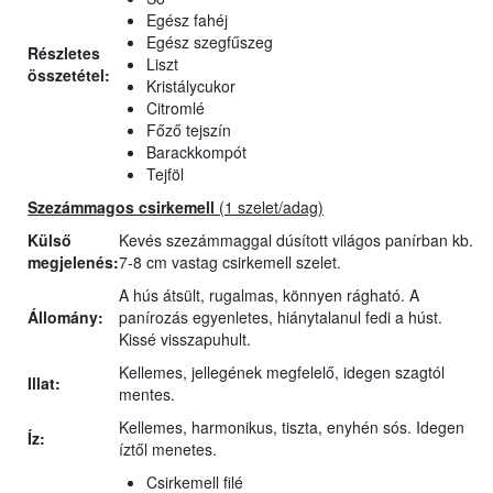
Egész fahéj
Egész szegfűszeg
Részletes
Liszt
összetétel:
Kristálycukor
Citromlé
Főző tejszín
Barackkompót
Tejföl
Szezámmagos csirkemell
(1 szelet/adag)
Külső
Kevés szezámmaggal dúsított világos panírban kb.
megjelenés:
7-8 cm vastag csirkemell szelet.
A hús átsült, rugalmas, könnyen rágható. A
Állomány:
panírozás egyenletes, hiánytalanul fedi a húst.
Kissé visszapuhult.
Kellemes, jellegének megfelelő, idegen szagtól
Illat:
mentes.
Kellemes, harmonikus, tiszta, enyhén sós. Idegen
Íz:
íztől menetes.
Csirkemell filé