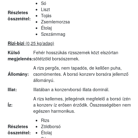
Só
Liszt
Részletes
Tojás
összetétel:
Zsemlemorzsa
Étolaj
Szezámmag
Rizi-bizi
(0,25 kg/adag)
Külső
Fehér hosszúkás rizsszemek közt elszórtan
megjelenés:
sötétzöld borsószemek.
A rizs pergős, nem tapadós, de kellően puha,
Állomány:
csomómentes. A borsó konzerv borsóra jellemző
állományú.
Illat:
Illatában a konzervborsó illata dominál.
A rizs kellemes, jellegének megfelelő a borsó ízén
Íz:
a konzerv íz erősen érződik. Összességében nem
egészen harmonikus.
Rizs
Részletes
Zöldborsó
összetétel:
Étolaj