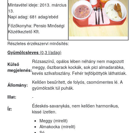
Mintavétel ideje: 2013. március
13.
Napi adag: 681 adag/ebéd
Főzőkonyha: Pensio Minőségi
Közétkeztető Kft.
Részletes érzékszervi minősítés:
Gyümölcsleves
(0,3 l/adag)
Rózsaszínű, opálos lében néhány nem magozott
Külső
meggy, őszibarack kockák, sok pici almadarabka,
megjelenés:
kevés szilvafoszlány. Fehér tejfölpöttyök láthatóak.
Kellően besűrített, de folyós, csomómentes lé. A
Állomány:
gyümölcsök túl puhák.
Illat:
-
Édeskés-savanykás, nem kellően harmonikus,
Íz:
kissé ízetlen.
Meggy (mirelit)
Almakocka (mirelit)
Só