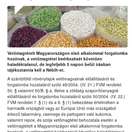
Vetőmagtételt Magyarországon első alkalommal forgalomba
hozónak, a vetőmagtétel beérkezését követően
haladéktalanul, de legfeljebb 5 napon belül írásban
tájékoztatnia kell a Nébih-et.
A szántóföldi növényfajok vetőmagvainak előállításáról és
forgalomba hozataláról szóló 48/2004. (IV. 21.) FVM rendelet
50. § valamint 50/B. §-a, illetve a zöldség szaporítóanyagok
előállításáról és forgalomba hozataláról szóló 50/2004. (IV. 22.)
FVM rendelet 7. § (1) és a 8. § (1) bekezdése értelmében a
harmadik országból vagy az Európai Unió más országából
érkező takarmány, csemege és pattogatni való kukorica,
valamint repce, és szója vetőmagtétel behozatala esetén a
vetőmagtételt a Magyarországon első alkalommal forgalomba
hozónak, a vetőmagtétel beérkezését követően haladéktalanul,