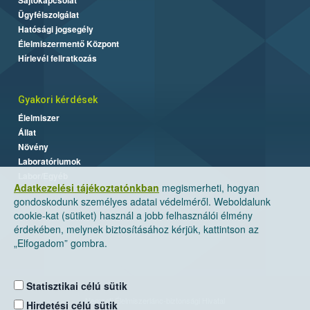
Sajtókapcsolat
Ügyfélszolgálat
Hatósági jogsegély
Élelmiszermentő Központ
Hírlevél feliratkozás
Gyakori kérdések
Élelmiszer
Állat
Növény
Laboratóriumok
Labor/Egyéb
Adatkezelési tájékoztatónkban
megismerheti, hogyan
gondoskodunk személyes adatai védelméről. Weboldalunk
cookie-kat (sütiket) használ a jobb felhasználói élmény
érdekében, melynek biztosításához kérjük, kattintson az
„Elfogadom” gombra.
Statisztikai célú sütik
Nemzeti Élelmiszerlánc-biztonsági Hivatal
Hirdetési célú sütik