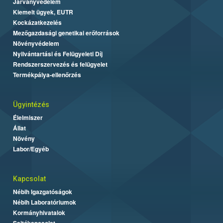
Járványvédelem
Kiemelt ügyek, EUTR
Kockázatkezelés
Mezőgazdasági genetikai erőforrások
Növényvédelem
Nyilvántartási és Felügyeleti Díj
Rendszerszervezés és felügyelet
Termékpálya-ellenőrzés
Ügyintézés
Élelmiszer
Állat
Növény
Labor/Egyéb
Kapcsolat
Nébih Igazgatóságok
Nébih Laboratóriumok
Kormányhivatalok