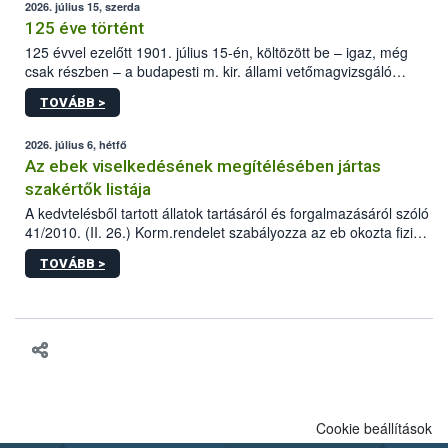
2026. július 15, szerda
125 éve történt
125 évvel ezelőtt 1901. július 15-én, költözött be – igaz, még
csak részben – a budapesti m. kir. állami vetőmagvizsgáló
állomás a Kis Rókus utca 15. szám alatti, Czigler Győző által
TOVÁBB >
tervezett új épületébe.
2026. július 6, hétfő
Az ebek viselkedésének megítélésében jártas
szakértők listája
A kedvtelésből tartott állatok tartásáról és forgalmazásáról szóló
41/2010. (II. 26.) Korm.rendelet szabályozza az eb okozta fizikai
sérülés, illetve ennek veszélye keletkezésekor felmerülő
TOVÁBB >
hatósági feladatokat, valamint a veszélyes eb tartását és annak
engedélyezését. Ezen eljárások során szükség esetén be kell
vonni az ebek viselkedésének megítélésében jártas szakértőt.
Cookie beállítások