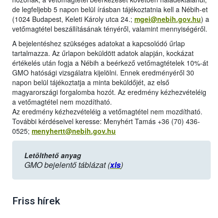
de legfeljebb 5 napon belül írásban tájékoztatnia kell a Nébih-et
(1024 Budapest, Keleti Károly utca 24.;
mgei@nebih.gov.hu
) a
vetőmagtétel beszállításának tényéről, valamint mennyiségéről.
A bejelentéshez szükséges adatokat a kapcsolódó űrlap
tartalmazza. Az űrlapon beküldött adatok alapján, kockázat
értékelés után fogja a Nébih a beérkező vetőmagtételek 10%-át
GMO hatósági vizsgálatra kijelölni. Ennek eredményéről 30
napon belül tájékoztatja a minta beküldőjét, az első
magyarországi forgalomba hozót. Az eredmény kézhezvételéig
a vetőmagtétel nem mozdítható.
Az eredmény kézhezvételéig a vetőmagtétel nem mozdítható.
További kérdéseivel keresse: Menyhért Tamás +36 (70) 436-
0525;
menyhertt@nebih.gov.hu
Letölthető anyag
GMO bejelentő táblázat (
xls
)
Friss hírek