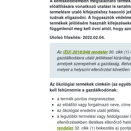
A kereskedelemben megtalálható termékek 
előállítására vonatkozó utalást is tarta
termelésre utaló kifejezéshez hasonló je
tudnak eligazodni. A fogyasztók védelme
termékek jelölésére használt kifejezéseke
függetlenül meg kell óvni attól, hogy az
Utolsó frissítés: 2022.02.04.
Az
(EU) 2018/848 rendelet
30. cikk (1)
gazdálkodásra utaló jelöléssel kizárólag 
amelyek szerepelnek a gazdaság, illetve 
melyet a helyszíni ellenőrzést követően a
Az ökológiai termékek címkéin (az egyéb
kell feltüntetnie a gazdálkodónak:
a termék pontos megnevezése;
az előállító vagy forgalmazó neve, címe
az ökológiai eredetre utaló jelölés;
a legutóbbi termelési vagy feldolgozási
ellenőrzésekben illetékes ellenőrző ha
rendelet
32. cikk (1) bekezdés a) pontj