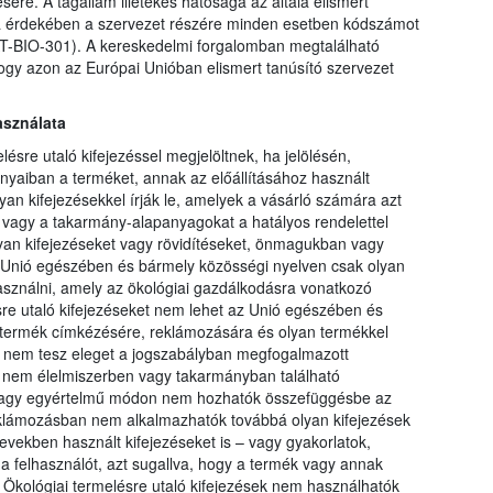
ére. A tagállam illetékes hatósága az általa elismert
ga érdekében a szervezet részére minden esetben kódszámot
 AT-BIO-301). A kereskedelmi forgalomban megtalálható
ogy azon az Európai Unióban elismert tanúsító szervezet
asználata
ésre utaló kifejezéssel megjelöltnek, ha jelölésén,
aiban a terméket, annak az előállításához használt
an kifejezésekkel írják le, amelyek a vásárló számára azt
t vagy a takarmány-alapanyagokat a hatályos rendelettel
lyan kifejezéseket vagy rövidítéseket, önmagukban vagy
az Unió egészében és bármely közösségi nyelven csak olyan
asználni, amely az ökológiai gazdálkodásra vonatkozó
sre utaló kifejezéseket nem lehet az Unió egészében és
 termék címkézésére, reklámozására és olyan termékkel
nem tesz eleget a jogszabályban megfogalmazott
k nem élelmiszerben vagy takarmányban található
agy egyértelmű módon nem hozhatók összefüggésbe az
reklámozásban nem alkalmazhatók továbbá olyan kifejezések
evekben használt kifejezéseket is – vagy gyakorlatok,
a felhasználót, azt sugallva, hogy a termék vagy annak
 Ökológiai termelésre utaló kifejezések nem használhatók