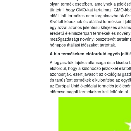
olyan termék esetében, amelynek a jelölésé
tüntetni, hogy GMO-kat tartalmaz, GMO-kból á
előállított termékek nem forgalmazhatók öko
Kivételt képeznek és átállási termékként jel
egy azzal azonos jelentésű kifejezés alkalm
eredetű élelmiszeripari termékek és növén
mezőgazdasági növényi összetevőt tartalma
hónapos átállási időszakot tartottak.
A bio termékeken előforduló egyéb jelöl
A fogyasztók tájékozatlansága és a kisebb b
előfordul, hogy a különböző jelzőkkel elláto
azonosítják, ezért javasolt az ökológiai gazdá
és tanúsított termékek elkülönítése az egyé
az Európai Unió ökológiai termelés jelölésére
előrecsomagolt termékeken kell feltüntetni.