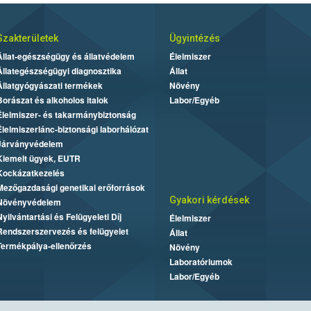
Szakterületek
Ügyintézés
Állat-egészségügy és állatvédelem
Élelmiszer
Állategészségügyi diagnosztika
Állat
Állatgyógyászati termékek
Növény
Borászat és alkoholos italok
Labor/Egyéb
Élelmiszer- és takarmánybiztonság
Élelmiszerlánc-biztonsági laborhálózat
Járványvédelem
Kiemelt ügyek, EUTR
Kockázatkezelés
Mezőgazdasági genetikai erőforrások
Gyakori kérdések
Növényvédelem
Nyilvántartási és Felügyeleti Díj
Élelmiszer
Rendszerszervezés és felügyelet
Állat
Termékpálya-ellenőrzés
Növény
Laboratóriumok
Labor/Egyéb