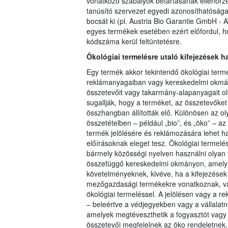
vonatkozó szabályok betartásának ellenőrzés
tanúsító szervezet egyedi azonosíthatósá
bocsát ki (pl. Austria Bio Garantie GmbH -
egyes termékek esetében ezért előfordul, h
kódszáma kerül feltüntetésre.
Ökológiai termelésre utaló kifejezések h
Egy termék akkor tekintendő ökológiai termel
reklámanyagaiban vagy kereskedelmi okmány
összetevőit vagy takarmány-alapanyagait oly
sugallják, hogy a terméket, az összetevőke
összhangban állították elő. Különösen az o
összetételben – például „bio”, és „öko” – 
termék jelölésére és reklámozására lehet h
előírásoknak eleget tesz. Ökológiai termelé
bármely közösségi nyelven használni olyan
összefüggő kereskedelmi okmányon, amely 
követelményeknek, kivéve, ha a kifejezése
mezőgazdasági termékekre vonatkoznak, v
ökológiai termeléssel. A jelölésen vagy a 
– beleértve a védjegyekben vagy a vállalatn
amelyek megtéveszthetik a fogyasztót vagy 
összetevői megfelelnek az öko rendeletnek.