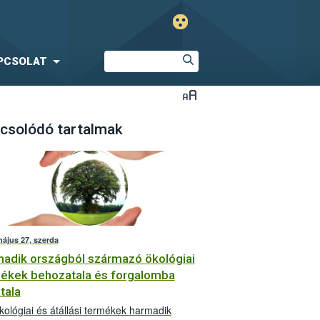
PCSOLAT
csolódó tartalmak
május 27, szerda
adik országból származó ökológiai
ékek behozatala és forgalomba
tala
ológiai és átállási termékek harmadik