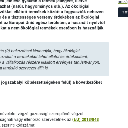
jelölése gyakran a termék jellegére, illetve
orszá
lmazhat (natúr, hagyományos stb.). Az ökológiai
válla
lzőkkel ellátott termékek között a fogyasztók nehezen
ellen
TO
 és a tisztességes verseny érdekében az ökológiai
a tev
t az Európai Unió egész területén, a használt nyelvtől
a nyi
okat a nem ökológiai termékek esetében is használják.
 és (2) bekezdései kimondják, hogy ökológiai
azokat a termékeket lehet ellátni és értékesíteni,
a vállalkozás részére kiállított érvényes tanúsítványon,
 tanúsító szervezet állít ki.
 jogszabályi kötelezettségeken felül) a következőket
;
 műveletet végző gazdasági szereplőnél végzett
tóságnak vagy ellenőrző szervezetnek az
(EU) 2018/848
a szerinti kódszáma;