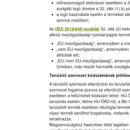
előrecsomagolt élelmiszer esetében a 33.
szolgáló logó (kivéve a 32. cikk (1) b) 
a logó használata esetén a terméket al
azonos mezőben;
Az
(EU) 2018/848 rendelet
32. cikk (2) be
alkotó mezőgazdasági nyersanyagok termelési
„EU-mezőgazdaság”, amennyiben a mező
„nem EU-mezőgazdaság”, amennyiben 
állították elő;
„EU-/nem EU-mezőgazdaság”, amennyib
Unióban, más részét harmadik országban 
Tanúsító szervezet kódszámának jelölés
A tanúsító szervezet ellenőrzési és tanúsít
szervezet fogalma azonos az ellenőrző sze
esetében a feltüntetett kódszám lehet: HU-ÖK
tanúsítás esetén, illetve HU-ÖKO-02, a Bio 
tanúsított termék esetében ökológiai termelés
olyan termék kerülhet forgalomba, melynek j
tartalmazza.
Magyarországhoz hasonlóan több tagállam ta