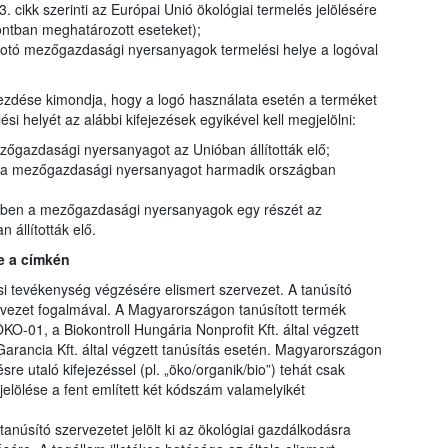
 cikk szerinti az Európai Unió ökológiai termelés jelölésére
pontban meghatározott eseteket);
kotó mezőgazdasági nyersanyagok termelési helye a logóval
kezdése kimondja, hogy a logó használata esetén a terméket
 helyét az alábbi kifejezések egyikével kell megjelölni:
gazdasági nyersanyagot az Unióban állították elő;
a mezőgazdasági nyersanyagot harmadik országban
en a mezőgazdasági nyersanyagok egy részét az
állították elő.
e a címkén
ási tevékenység végzésére elismert szervezet. A tanúsító
rvezet fogalmával. A Magyarországon tanúsított termék
O-01, a Biokontroll Hungária Nonprofit Kft. által végzett
Garancia Kft. által végzett tanúsítás esetén. Magyarországon
re utaló kifejezéssel (pl. „öko/organik/bio”) tehát csak
elölése a fent említett két kódszám valamelyikét
núsító szervezetet jelölt ki az ökológiai gazdálkodásra