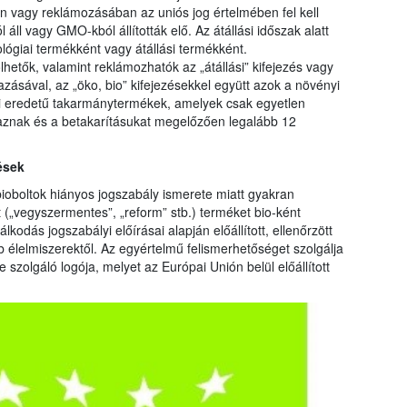
n vagy reklámozásában az uniós jog értelmében fel kell
ll vagy GMO-kból állították elő. Az átállási időszak alatt
lógiai termékként vagy átállási termékként.
ölhetők, valamint reklámozhatók az „átállási” kifejezés vagy
azásával, az „öko, bio” kifejezésekkel együtt azok a növényi
yi eredetű takarmánytermékek, amelyek csak egyetlen
znak és a betakarításukat megelőzően legalább 12
ések
ioboltok hiányos jogszabály ismerete miatt gyakran
tt („vegyszermentes”, „reform” stb.) terméket bio-ként
lkodás jogszabályi előírásai alapján előállított, ellenőrzött
b élelmiszerektől. Az egyértelmű felismerhetőséget szolgálja
 szolgáló logója, melyet az Európai Unión belül előállított