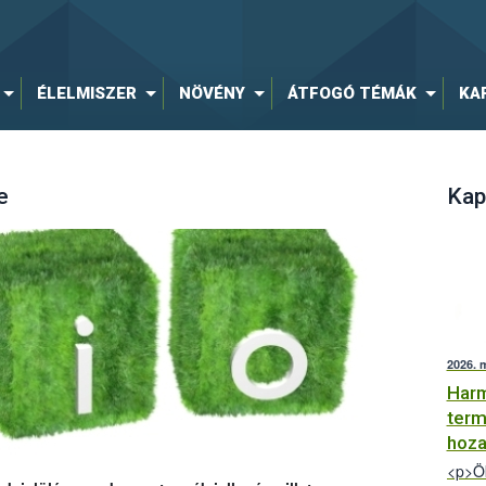
ÉLELMISZER
NÖVÉNY
ÁTFOGÓ TÉMÁK
KA
e
Kap
2026. 
Harm
term
hoza
<p>Ök