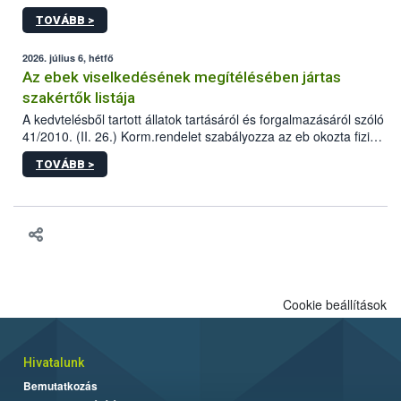
állomás a Kis Rókus utca 15. szám alatti, Czigler Győző által
TOVÁBB >
tervezett új épületébe.
2026. július 6, hétfő
Az ebek viselkedésének megítélésében jártas
szakértők listája
A kedvtelésből tartott állatok tartásáról és forgalmazásáról szóló
41/2010. (II. 26.) Korm.rendelet szabályozza az eb okozta fizikai
sérülés, illetve ennek veszélye keletkezésekor felmerülő
TOVÁBB >
hatósági feladatokat, valamint a veszélyes eb tartását és annak
engedélyezését. Ezen eljárások során szükség esetén be kell
vonni az ebek viselkedésének megítélésében jártas szakértőt.
Cookie beállítások
Hivatalunk
Bemutatkozás