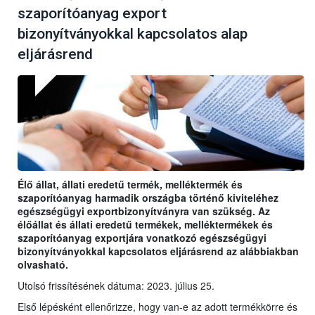
szaporítóanyag export
bizonyítványokkal kapcsolatos alap
eljárásrend
Élő állat, állati eredetű termék, melléktermék és
szaporítóanyag harmadik országba történő kiviteléhez
egészségügyi exportbizonyítványra van szükség. Az
élőállat és állati eredetű termékek, melléktermékek és
szaporítóanyag exportjára vonatkozó egészségügyi
bizonyítványokkal kapcsolatos eljárásrend az alábbiakban
olvasható.
Utolsó frissítésének dátuma: 2023. július 25.
Első lépésként ellenőrizze, hogy van-e az adott termékkörre és