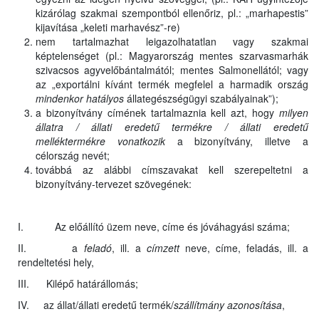
kizárólag szakmai szempontból ellenőriz, pl.: „marhapestis”
kijavítása „keleti marhavész”-re)
nem tartalmazhat leigazolhatatlan vagy szakmai
képtelenséget (pl.: Magyarország mentes szarvasmarhák
szivacsos agyvelőbántalmától; mentes Salmonellától; vagy
az „exportálni kívánt termék megfelel a harmadik ország
mindenkor hatályos
állategészségügyi szabályainak”);
a bizonyítvány címének tartalmaznia kell azt, hogy
milyen
állatra / állati eredetű termékre / állati eredetű
melléktermékre vonatkozik
a bizonyítvány, illetve a
célország nevét;
továbbá az alábbi címszavakat kell szerepeltetni a
bizonyítvány-tervezet szövegének:
I. Az előállító üzem neve, címe és jóváhagyási száma;
II. a
feladó
, ill. a
címzett
neve, címe, feladás, ill. a
rendeltetési hely,
III. Kilépő határállomás;
IV. az állat/állati eredetű termék/
szállítmány azonosítása
,