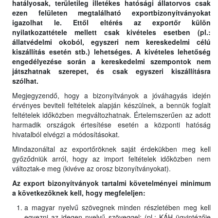
hatályosak, területileg illetékes hatósági állatorvos csak
ezen felületen megtalálható exportbizonyítványokat
igazolhat le. Ettől eltérés az exportőr külön
nyilatkozattétele mellett csak kivételes esetben (pl.:
állatvédelmi okoból, egyszeri nem kereskedelmi célú
kiszállítás esetén stb.) lehetséges. A kivételes lehetőség
engedélyezése során a kereskedelmi szempontok nem
játszhatnak szerepet, és csak egyszeri kiszállításra
szólhat.
Megjegyzendő, hogy a bizonyítványok a jóváhagyás idején
érvényes beviteli feltételek alapján készülnek, a bennük foglalt
feltételek időközben megváltozhatnak. Értelemszerűen az adott
harmadik országok értesítése esetén a központi hatóság
hivatalból elvégzi a módosításokat.
Mindazonáltal az exportőröknek saját érdekükben meg kell
győződniük arról, hogy az import feltételek időközben nem
változtak-e meg (kivéve az orosz bizonyítványokat).
Az export bizonyítványok tartalmi követelményei minimum
a következőknek kell, hogy megfeleljen:
a magyar nyelvű szövegnek minden részletében meg kell
egyezni az idegen nyelvű szöveggel; (pl.: KÁH ügyintézője