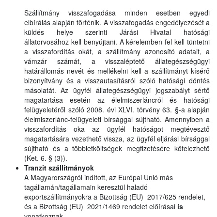
Szállítmány visszafogadása minden esetben egyedi
elbírálás alapján történik. A visszafogadás engedélyezését a
küldés helye szerinti Járási Hivatal hatósági
állatorvosához kell benyújtani. A kérelemben fel kell tüntetni
a visszafordítás okát, a szállítmány azonosító adatait, a
vámzár számát, a visszaléptető állategészségügyi
határállomás nevét és mellékelni kell a szállítmányt kísérő
bizonyítvány és a visszautasításról szóló hatósági döntés
másolatát. Az ügyfél állategészségügyi jogszabályt sértő
magatartása esetén az élelmiszerláncról és hatósági
felügyeletéről szóló 2008. évi XLVI. törvény 63. §-a alapján
élelmiszerlánc-felügyeleti bírsággal sújtható. Amennyiben a
visszafordítás oka az ügyfél hatóságot megtévesztő
magatartására vezethető vissza, az ügyfél eljárási bírsággal
sújtható és a többletköltségek megfizetésére kötelezhető
(Ket. 6. § (3)).
Tranzit szállítmányok
A Magyarországról indított, az Európai Unió más
tagállamán/tagállamain keresztül haladó
exportszállítmányokra a Bizottság (EU)
2017/625 rendelet,
és a
Bizottság (EU)
2021/1469 rendelet
előírásai
i
s
vonatkoznak.