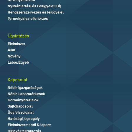
Nyilvántartási és Felügyeleti Díj
Rendszerszervezés és felügyelet
Termékpálya-ellenőrzés
Ügyintézés
Élelmiszer
Állat
Növény
Labor/Egyéb
Kapcsolat
Nébih Igazgatóságok
Nébih Laboratóriumok
Kormányhivatalok
Sajtókapcsolat
Ügyfélszolgálat
Hatósági jogsegély
Élelmiszermentő Központ
Hírlevél feliratkozás