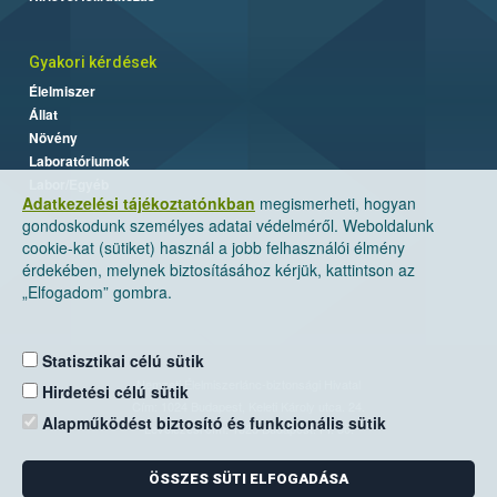
Gyakori kérdések
Élelmiszer
Állat
Növény
Laboratóriumok
Labor/Egyéb
Adatkezelési tájékoztatónkban
megismerheti, hogyan
gondoskodunk személyes adatai védelméről. Weboldalunk
cookie-kat (sütiket) használ a jobb felhasználói élmény
érdekében, melynek biztosításához kérjük, kattintson az
„Elfogadom” gombra.
Statisztikai célú sütik
Nemzeti Élelmiszerlánc-biztonsági Hivatal
Hirdetési célú sütik
Cím: 1024 Budapest, Keleti Károly utca. 24.
Alapműködést biztosító és funkcionális sütik
Levelezési cím: 1525 Budapest. Pf. 30.
ÖSSZES SÜTI ELFOGADÁSA
E-mail:
ugyfelszolgalat@nebih.gov.hu