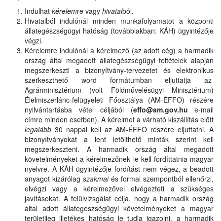
Indulhat
kérelem
re vagy
hivatal
ból.
Hivatalból indulónál minden munkafolyamatot a központi
állategészségügyi hatóság (továbbiakban: KÁH) ügyintézője
végzi.
Kérelemre indulónál a kérelmező (az adott cég) a harmadik
ország által megadott állategészségügyi feltételek alapján
megszerkeszti a bizonyítvány-tervezetet és elektronikus
szerkeszthető word formátumban eljuttatja az
Agrárminisztérium (volt Földművelésügyi Minisztérium)
Élelmiszerlánc-felügyeleti Főosztálya (AM-ÉFFO) részére
nyilvántartásba vétel céljából (
effo@am.gov.hu
e-mail
címre minden esetben). A kérelmet a várható kiszállítás előtt
legalább
30 nappal kell az AM-ÉFFO részére eljuttatni. A
bizonyítványokat a lent letölthető minták szerint kell
megszerkeszteni. A harmadik ország által megadott
követelményeket a kérelmezőnek le kell fordíttatnia magyar
nyelvre. A KÁH ügyintézője fordítást nem végez, a beadott
anyagot kizárólag
szakmai
és formai szempontból ellenőrzi,
elvégzi vagy a kérelmezővel elvégezteti a szükséges
javításokat. A felülvizsgálat célja, hogy a harmadik ország
által adott állategészségügyi követelményeket a magyar
területileg illetékes hatóság le tudja igazolni, a harmadik