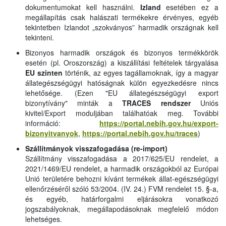
dokumentumokat kell használni.
Izland
esetében ez a
megállapítás csak halászati termékekre érvényes, egyéb
tekintetben Izlandot „szokványos” harmadik országnak kell
tekinteni.
Bizonyos harmadik országok és bizonyos termékkörök
esetén (pl. Oroszország) a kiszállítási feltételek tárgyalása
EU szinten
történik, az egyes tagállamoknak, így a magyar
állategészségügyi hatóságnak külön egyezkedésre nincs
lehetősége. (Ezen "EU állategészségügyi export
bizonytívány" minták a
TRACES rendszer
Uniós
kivitel/Export moduljában találhatóak meg. További
információ:
https://portal.nebih.gov.hu/export-
bizonyitvanyok
,
https://portal.nebih.gov.hu/traces
)
Szállítmányok visszafogadása (re-import)
Szállítmány visszafogadása a 2017/625/EU rendelet, a
2021/1469/EU rendelet, a harmadik országokból az Európai
Unió területére behozni kívánt termékek állat-egészségügyi
ellenőrzéséről szóló 53/2004. (IV. 24.) FVM rendelet 15. §-a,
és egyéb, határforgalmi eljárásokra vonatkozó
jogszabályoknak, megállapodásoknak megfelelő módon
lehetséges.