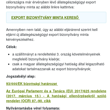
célországra már érvényben lévő állategészségügyi export
bizonyítvány minta az alábbi linkre kattintva:
EXPORT BIZONYÍTVÁNY MINTA KERESŐ
Amennyiben nem talál, úgy az alábbi eljárárend szerint kell
eljárni új állategészségügyi export bizonyítvány minta
kérvényezéséhez.
Célok:
a szállítmányt a rendeltetési 3. ország követelményeinek
megfelelő bizonyítvány kísérje;
csak a magyar állategészségügyi hatóság által leigazolható
adatokat tartalmazzanak az export bizonyítványok;
Jogszabályi alap:
93/444/EK bizottsági határozat
Az Európai Parlament és a Tanács (EU) 2017/625 rendelete
(2017. március 15.) - A hatósági ellenőrzésekről szóló
rendelet (OCR) 87.-90. cikk
Nyilvántartásba vétel folyamata: