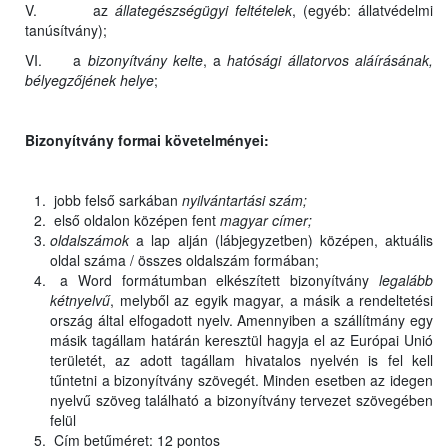
V. az
állategészségügyi feltételek
, (egyéb: állatvédelmi
tanúsítvány);
VI. a
bizonyítvány kelte
, a
hatósági állatorvos aláírásának,
bélyegzőjének helye
;
Bizonyítvány formai követelményei:
jobb felső sarkában
nyilvántartási szám;
első oldalon középen fent
magyar címer;
oldalszámok
a lap alján (lábjegyzetben) középen, aktuális
oldal száma / összes oldalszám formában;
a Word formátumban elkészített bizonyítvány
legalább
kétnyelvű
, melyből az egyik magyar, a másik a rendeltetési
ország által elfogadott nyelv. Amennyiben a szállítmány egy
másik tagállam határán keresztül hagyja el az Európai Unió
területét, az adott tagállam hivatalos nyelvén is fel kell
tűntetni a bizonyítvány szövegét. Minden esetben az idegen
nyelvű szöveg található a bizonyítvány tervezet szövegében
felül
Cím betűméret: 12 pontos