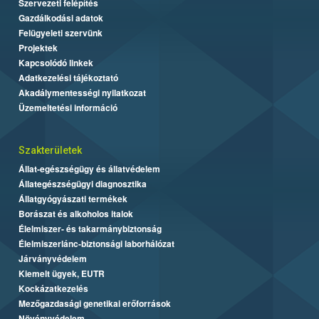
Szervezeti felépítés
Gazdálkodási adatok
Felügyeleti szervünk
Projektek
Kapcsolódó linkek
Adatkezelési tájékoztató
Akadálymentességi nyilatkozat
Üzemeltetési információ
Szakterületek
Állat-egészségügy és állatvédelem
Állategészségügyi diagnosztika
Állatgyógyászati termékek
Borászat és alkoholos italok
Élelmiszer- és takarmánybiztonság
Élelmiszerlánc-biztonsági laborhálózat
Járványvédelem
Kiemelt ügyek, EUTR
Kockázatkezelés
Mezőgazdasági genetikai erőforrások
Növényvédelem