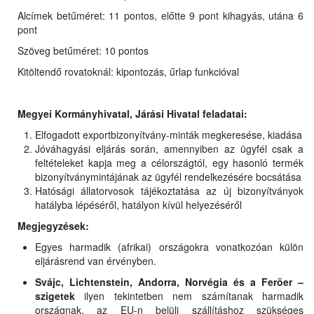
Alcímek betűméret: 11 pontos, előtte 9 pont kihagyás, utána 6
pont
Szöveg betűméret: 10 pontos
Kitöltendő rovatoknál: kipontozás, űrlap funkcióval
Megyei Kormányhivatal, Járási Hivatal feladatai:
Elfogadott exportbizonyítvány-minták megkeresése, kiadása
Jóváhagyási eljárás során, amennyiben az ügyfél csak a
feltételeket kapja meg a célországtól, egy hasonló termék
bizonyítványmintájának az ügyfél rendelkezésére bocsátása
Hatósági állatorvosok tájékoztatása az új bizonyítványok
hatályba lépéséről, hatályon kívül helyezéséről
Megjegyzések:
Egyes harmadik (afrikai) országokra vonatkozóan külön
eljárásrend van érvényben.
Svájc, Lichtenstein, Andorra, Norvégia és a Feröer –
szigetek
ilyen tekintetben nem számítanak harmadik
országnak, az EU-n belüli szállításhoz szükséges