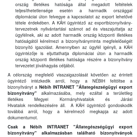
ország illetékes hatósága által megadott feltételek
teljesíthetetlensége esetén a harmadik országgal
diplomáciai úton felvegye a kapcsolatot az export lehetővé
tétele érdekében. A KÁH ügyintéző az exportbizonyítvány-
tervezetnek nyilvántartási számot ad és visszajuttatja az
ügyfélnek, aki az adott harmadik ország központi illetékes
hatóságától kérelmezi a bizonyítványminta megfelelőségét
bizonyító igazolást. Amennyiben az ügyfél igényli, a KÁH
ügyintézője is eljuttathatja diplomáciai úton a harmadik
ország központi illetékes hatósága részére a bizonyítvány
tervezetet jóváhagyás céljából.
A célország megfelelő visszaigazolását követően az érintett
ügyintéző intézkedik arról, hogy a NÉBIH feltöltse a
bizonyítványt a
Nébih INTRANET "Állategészségügyi export
bizonyítvány"
alkalmazásába, mely ezáltal a területileg
illetékes Megyei Kormányhivatalok és Járási
Hivatalok rendelkezésére áll. A KÁH ügyintéző gondoskodik
továbbá arról, hogy a kérelmező megkapja az adott
dokumentumot.
Csak a
Nébih INTRANET "Állategészségügyi export
bizonyítvány" alkalmazásban
található bizonyítványok