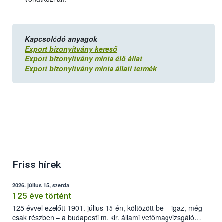
Kapcsolódó anyagok
Export bizonyítvány kereső
Export bizonyítvány minta élő állat
Export bizonyítvány minta állati termék
Friss hírek
2026. július 15, szerda
125 éve történt
125 évvel ezelőtt 1901. július 15-én, költözött be – igaz, még
csak részben – a budapesti m. kir. állami vetőmagvizsgáló