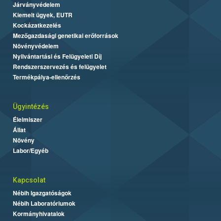
Járványvédelem
Kiemelt ügyek, EUTR
Kockázatkezelés
Mezőgazdasági genetikai erőforrások
Növényvédelem
Nyilvántartási és Felügyeleti Díj
Rendszerszervezés és felügyelet
Termékpálya-ellenőrzés
Ügyintézés
Élelmiszer
Állat
Növény
Labor/Egyéb
Kapcsolat
Nébih Igazgatóságok
Nébih Laboratóriumok
Kormányhivatalok