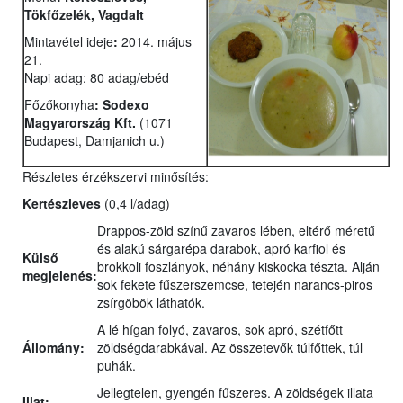
Tökfőzelék, Vagdalt
Mintavétel ideje
:
2014. május
21.
Napi adag: 80 adag/ebéd
Főzőkonyha
:
Sodexo
Magyarország Kft.
(1071
Budapest, Damjanich u.)
Részletes érzékszervi minősítés:
Kertészleves
(0,4 l/adag)
Drappos-zöld színű zavaros lében, eltérő méretű
és alakú sárgarépa darabok, apró karfiol és
Külső
brokkoli foszlányok, néhány kiskocka tészta. Alján
megjelenés:
sok fekete fűszerszemcse, tetején narancs-piros
zsírgöbök láthatók.
A lé hígan folyó, zavaros, sok apró, szétfőtt
Állomány:
zöldségdarabkával. Az összetevők túlfőttek, túl
puhák.
Jellegtelen, gyengén fűszeres. A zöldségek illata
Illat: