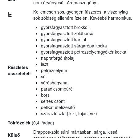
nem érvényesül. Aromaszegény.
Kellemesen sós, gyengén fűszeres, a viszonylag
Íz:
sok zöldség ellenére íztelen. Kevésbé harmonikus.
gyorsfagyasztott brokkoli
gyorsfagyasztott zöldborsó
gyorsfagyasztott karfiol
gyorsfagyasztott sárgarépa kocka
gyorsfagyasztott petrezselyemgyökér kocka
napraforgó étolaj
liszt
Részletes
petrezselyem
összetétel:
só
vöröshagyma
paradicsompüré
bors
sertés csont
delikát ételízesítő
száraztészta (liszt, tojás, víz)
Tökfőzelék
(0,4 l/adag)
Drappos-zöld sűrű mártásban, sárga, kissé
Külső