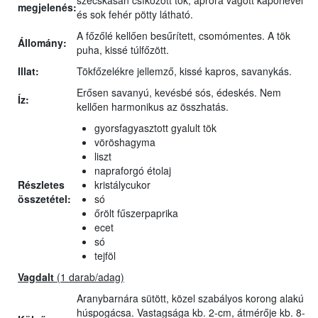
szecskásan csíkozott tök, apróra vágott kaporlevél
megjelenés:
és sok fehér pötty látható.
A főzőlé kellően besűrített, csomómentes. A tök
Állomány:
puha, kissé túlfőzött.
Illat:
Tökfőzelékre jellemző, kissé kapros, savanykás.
Erősen savanyú, kevésbé sós, édeskés. Nem
Íz:
kellően harmonikus az összhatás.
gyorsfagyasztott gyalult tök
vöröshagyma
liszt
napraforgó étolaj
Részletes
kristálycukor
összetétel:
só
őrölt fűszerpaprika
ecet
só
tejföl
Vagdalt
(1 darab/adag)
Aranybarnára sütött, közel szabályos korong alakú
húspogácsa. Vastagsága kb. 2-cm, átmérője kb. 8-