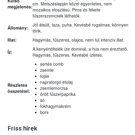
Külső
cm. Metszéslapján közel egyenletes, nem
megjelenés:
mozaikos eloszlású. Piros és fekete
fűszerszemcsék láthatók.
Jól átsült, laza, puha. Kevésbé rugalmas, könnyen
Állomány:
törik.
Illat:
Hagymás, fűszeres, olajos, nem túl intenzív illat.
A kenyértöltelék íze dominál, a hús nem érezhető.
Íz:
Hagymás, fűszeres. Kevésbé ízletes.
sertés comb
zsemle
tojás
napraforgó étolaj
Részletes
zsemlemorzsa
összetétel:
őrölt fűszerpaprika
só
fokhagymakrém
bors
Friss hírek