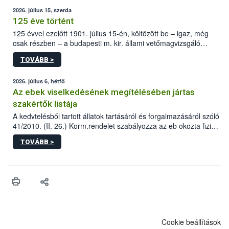
2026. július 15, szerda
125 éve történt
125 évvel ezelőtt 1901. július 15-én, költözött be – igaz, még
csak részben – a budapesti m. kir. állami vetőmagvizsgáló
állomás a Kis Rókus utca 15. szám alatti, Czigler Győző által
TOVÁBB >
tervezett új épületébe.
2026. július 6, hétfő
Az ebek viselkedésének megítélésében jártas
szakértők listája
A kedvtelésből tartott állatok tartásáról és forgalmazásáról szóló
41/2010. (II. 26.) Korm.rendelet szabályozza az eb okozta fizikai
sérülés, illetve ennek veszélye keletkezésekor felmerülő
TOVÁBB >
hatósági feladatokat, valamint a veszélyes eb tartását és annak
engedélyezését. Ezen eljárások során szükség esetén be kell
vonni az ebek viselkedésének megítélésében jártas szakértőt.
Cookie beállítások