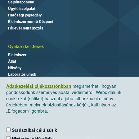
Sajtókapcsolat
Ügyfélszolgálat
Hatósági jogsegély
Élelmiszermentő Központ
Hírlevél feliratkozás
Gyakori kérdések
Élelmiszer
Állat
Növény
Laboratóriumok
Labor/Egyéb
Adatkezelési tájékoztatónkban
megismerheti, hogyan
gondoskodunk személyes adatai védelméről. Weboldalunk
cookie-kat (sütiket) használ a jobb felhasználói élmény
érdekében, melynek biztosításához kérjük, kattintson az
„Elfogadom” gombra.
Statisztikai célú sütik
Nemzeti Élelmiszerlánc-biztonsági Hivatal
Hirdetési célú sütik