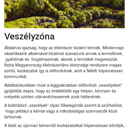
Veszélyzóna
Általános igazság, hogy az élelmiszer bizalmi termék. Mindennapi
vásárlásaink alkalmával bizalmat szavazunk annak a termelőnek,
gyártónak és forgalmazónak, akinek a termékét megvesszük.
Noha Magyarország élelmiszerlánc-biztonsági rendszere magas
szintű, kockázatok így is előfordulnak, amit a Nébih folyamatosan
kommunikál.
Adatbázisunkban most a leggyakrabban előforduló „veszélyeket”
gyűjtöttük össze, hogy az érdeklődők egy helyen, könnyen és
mélyebb szinten utánanézhessenek azok hátterének.
A különböző „veszélyek” olyan főkategóriák szerint is szűrhetőek,
hogy például a kémiai vagy a mikrobiológiai szennyezők közé
tartoznak.
A listát az újonnan felmerülő kockázatokkal folyamatosan bővítjük,