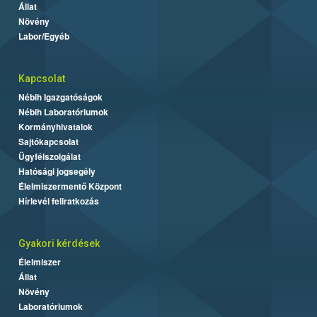
Állat
Növény
Labor/Egyéb
Kapcsolat
Nébih Igazgatóságok
Nébih Laboratóriumok
Kormányhivatalok
Sajtókapcsolat
Ügyfélszolgálat
Hatósági jogsegély
Élelmiszermentő Központ
Hírlevél feliratkozás
Gyakori kérdések
Élelmiszer
Állat
Növény
Laboratóriumok