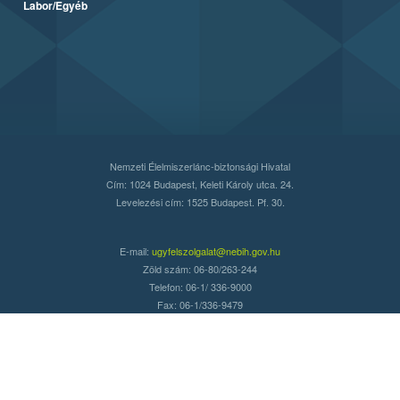
Labor/Egyéb
Nemzeti Élelmiszerlánc-biztonsági Hivatal
Cím: 1024 Budapest, Keleti Károly utca. 24.
Levelezési cím: 1525 Budapest. Pf. 30.
E-mail:
ugyfelszolgalat@nebih.gov.hu
Zöld szám: 06-80/263-244
Telefon: 06-1/ 336-9000
Fax: 06-1/336-9479