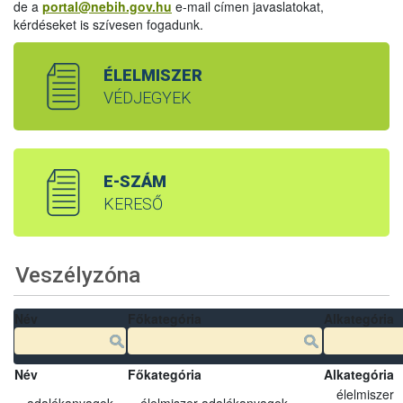
de a
portal@nebih.gov.hu
e-mail címen javaslatokat,
kérdéseket is szívesen fogadunk.
ÉLELMISZER
VÉDJEGYEK
E-SZÁM
KERESŐ
Veszélyzóna
Név
Főkategória
Alkategória
Név
Főkategória
Alkategória
élelmiszer