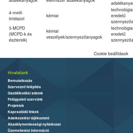
adalékanyagok
élelmiszer adalékanyagok
adalékanya
technológia
4-metil-
kémiai
eredetű
imidazol
szennyező
3-MCPD
technológia
kémiai
(MCPD-k és
eredetű
veszélyek/szennyezőanyagok
észtereik)
szennyező
Cookie beállítások
Hivatalunk
Bemutatkozás
Szervezeti felépítés
Gazdálkodási adatok
Felügyeleti szervünk
Projektek
Kapcsolódó linkek
Adatkezelési tájékoztató
Akadálymentességi nyilatkozat
Üzemeltetési információ