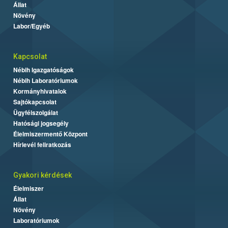
Állat
Növény
Labor/Egyéb
Kapcsolat
Nébih Igazgatóságok
Nébih Laboratóriumok
Kormányhivatalok
Sajtókapcsolat
Ügyfélszolgálat
Hatósági jogsegély
Élelmiszermentő Központ
Hírlevél feliratkozás
Gyakori kérdések
Élelmiszer
Állat
Növény
Laboratóriumok