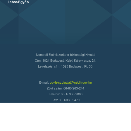
Labor/Egyéb
Nemzeti Élelmiszerlánc-biztonsági Hivatal
Cím: 1024 Budapest, Keleti Károly utca. 24.
Levelezési cím: 1525 Budapest. Pf. 30.
E-mail:
ugyfelszolgalat@nebih.gov.hu
Zöld szám: 06-80/263-244
Telefon: 06-1/ 336-9000
Fax: 06-1/336-9479