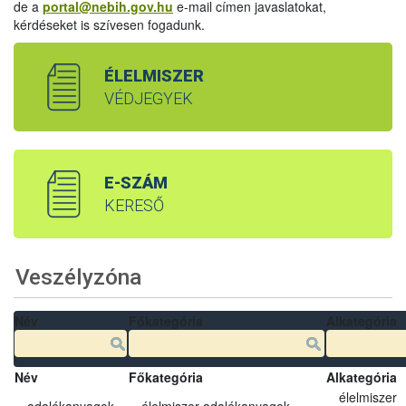
de a
portal@nebih.gov.hu
e-mail címen javaslatokat,
kérdéseket is szívesen fogadunk.
ÉLELMISZER
VÉDJEGYEK
E-SZÁM
KERESŐ
Veszélyzóna
Név
Főkategória
Alkategória
Név
Főkategória
Alkategória
élelmiszer