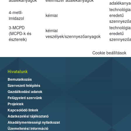
adalékanyagok
élelmiszer adalékanyagok
adalékanya
technológia
4-metil-
kémiai
eredetű
imidazol
szennyező
3-MCPD
technológia
kémiai
(MCPD-k és
eredetű
veszélyek/szennyezőanyagok
észtereik)
szennyező
Cookie beállítások
Hivatalunk
Bemutatkozás
Szervezeti felépítés
Gazdálkodási adatok
Felügyeleti szervünk
Projektek
Kapcsolódó linkek
Adatkezelési tájékoztató
Akadálymentességi nyilatkozat
Üzemeltetési információ