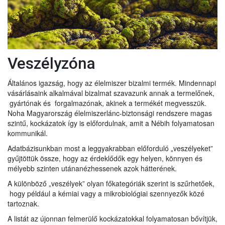
Veszélyzóna
Általános igazság, hogy az élelmiszer bizalmi termék. Mindennapi
vásárlásaink alkalmával bizalmat szavazunk annak a termelőnek,
gyártónak és forgalmazónak, akinek a termékét megvesszük.
Noha Magyarország élelmiszerlánc-biztonsági rendszere magas
szintű, kockázatok így is előfordulnak, amit a Nébih folyamatosan
kommunikál.
Adatbázisunkban most a leggyakrabban előforduló „veszélyeket”
gyűjtöttük össze, hogy az érdeklődők egy helyen, könnyen és
mélyebb szinten utánanézhessenek azok hátterének.
A különböző „veszélyek” olyan főkategóriák szerint is szűrhetőek,
hogy például a kémiai vagy a mikrobiológiai szennyezők közé
tartoznak.
A listát az újonnan felmerülő kockázatokkal folyamatosan bővítjük,