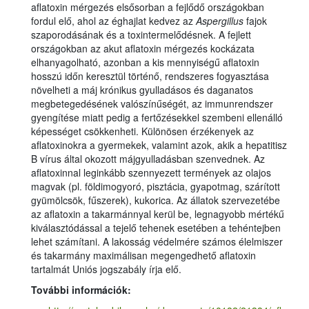
aflatoxin mérgezés elsősorban a fejlődő országokban
fordul elő, ahol az éghajlat kedvez az
Aspergillus
fajok
szaporodásának és a toxintermelődésnek. A fejlett
országokban az akut aflatoxin mérgezés kockázata
elhanyagolható, azonban a kis mennyiségű aflatoxin
hosszú időn keresztül történő, rendszeres fogyasztása
növelheti a máj krónikus gyulladásos és daganatos
megbetegedésének valószínűségét, az immunrendszer
gyengítése miatt pedig a fertőzésekkel szembeni ellenálló
képességet csökkenheti. Különösen érzékenyek az
aflatoxinokra a gyermekek, valamint azok, akik a hepatitisz
B vírus által okozott májgyulladásban szenvednek. Az
aflatoxinnal leginkább szennyezett termények az olajos
magvak (pl. földimogyoró, pisztácia, gyapotmag, szárított
gyümölcsök, fűszerek), kukorica. Az állatok szervezetébe
az aflatoxin a takarmánnyal kerül be, legnagyobb mértékű
kiválasztódással a tejelő tehenek esetében a tehéntejben
lehet számítani. A lakosság védelmére számos élelmiszer
és takarmány maximálisan megengedhető aflatoxin
tartalmát Uniós jogszabály írja elő.
További információk: