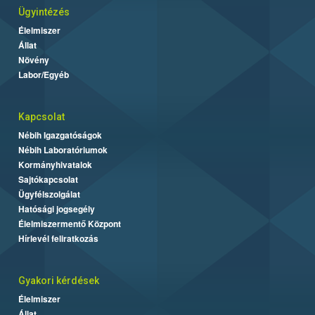
Ügyintézés
Élelmiszer
Állat
Növény
Labor/Egyéb
Kapcsolat
Nébih Igazgatóságok
Nébih Laboratóriumok
Kormányhivatalok
Sajtókapcsolat
Ügyfélszolgálat
Hatósági jogsegély
Élelmiszermentő Központ
Hírlevél feliratkozás
Gyakori kérdések
Élelmiszer
Állat