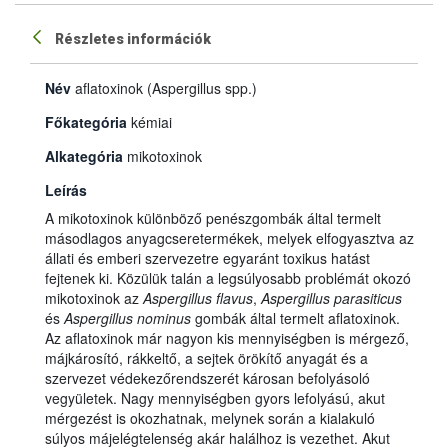
Részletes információk
Név
aflatoxinok (Aspergillus spp.)
Főkategória
kémiai
Alkategória
mikotoxinok
Leírás
A mikotoxinok különböző penészgombák által termelt
másodlagos anyagcseretermékek, melyek elfogyasztva az
állati és emberi szervezetre egyaránt toxikus hatást
fejtenek ki. Közülük talán a legsúlyosabb problémát okozó
mikotoxinok az
Aspergillus flavus
,
Aspergillus parasiticus
és
Aspergillus nominus
gombák által termelt aflatoxinok.
Az aflatoxinok már nagyon kis mennyiségben is mérgező,
májkárosító, rákkeltő, a sejtek örökítő anyagát és a
szervezet védekezőrendszerét károsan befolyásoló
vegyületek. Nagy mennyiségben gyors lefolyású, akut
mérgezést is okozhatnak, melynek során a kialakuló
súlyos májelégtelenség akár halálhoz is vezethet. Akut