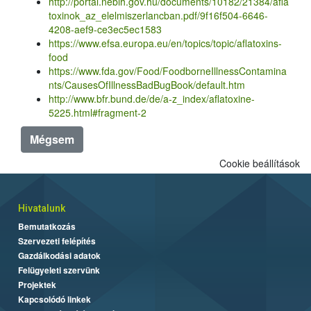
http://portal.nebih.gov.hu/documents/10182/21384/afla
toxinok_az_elelmiszerlancban.pdf/9f16f504-6646-
4208-aef9-ce3ec5ec1583
https://www.efsa.europa.eu/en/topics/topic/aflatoxins-
food
https://www.fda.gov/Food/FoodborneIllnessContamina
nts/CausesOfIllnessBadBugBook/default.htm
http://www.bfr.bund.de/de/a-z_index/aflatoxine-
5225.html#fragment-2
Mégsem
Cookie beállítások
Hivatalunk
Bemutatkozás
Szervezeti felépítés
Gazdálkodási adatok
Felügyeleti szervünk
Projektek
Kapcsolódó linkek