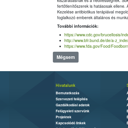
kiszáradásnak és a nedvességnek. Soká
fertőtlenítőszerek is hatásosak ellene
Kezelése antibiotikus terápiával megol
foglalkozó emberek általános és munka
További információk:
https://www.cdc.gov/brucellosis/ind
http://www.bfr.bund.de/de/a-z_ind
https://www.fda.gov/Food/Foodbor
Mégsem
Hivatalunk
Bemutatkozás
Szervezeti felépítés
Gazdálkodási adatok
Felügyeleti szervünk
Projektek
Kapcsolódó linkek