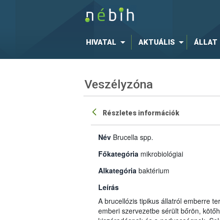
HIVATAL
AKTUÁLIS
ÁLLAT
Veszélyzóna
Részletes információk
Név
Brucella spp.
Főkategória
mikrobiológiai
Alkategória
baktérium
Leírás
A brucellózis tipikus állatról emberre 
emberi szervezetbe sérült bőrön, kötőhá