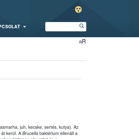
PCSOLAT
vasmarha, juh, kecske, sertés, kutya). Az
 át kerül. A
Brucella
baktérium ellenáll a