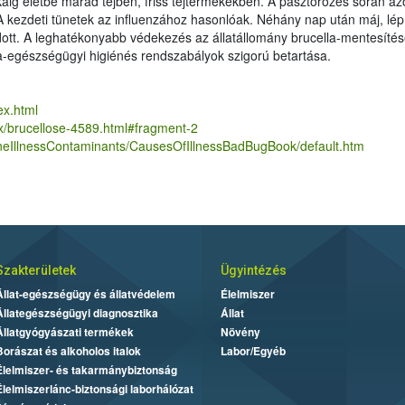
ig életbe marad tejben, friss tejtermékekben. A pasztőrözés során az
. A kezdeti tünetek az influenzához hasonlóak. Néhány nap után máj, lé
dott. A leghatékonyabb védekezés az állatállomány brucella-mentesítése
-egészségügyi higiénés rendszabályok szigorú betartása.
ex.html
ex/brucellose-4589.html#fragment-2
neIllnessContaminants/CausesOfIllnessBadBugBook/default.htm
Szakterületek
Ügyintézés
Állat-egészségügy és állatvédelem
Élelmiszer
Állategészségügyi diagnosztika
Állat
Állatgyógyászati termékek
Növény
Borászat és alkoholos italok
Labor/Egyéb
Élelmiszer- és takarmánybiztonság
Élelmiszerlánc-biztonsági laborhálózat