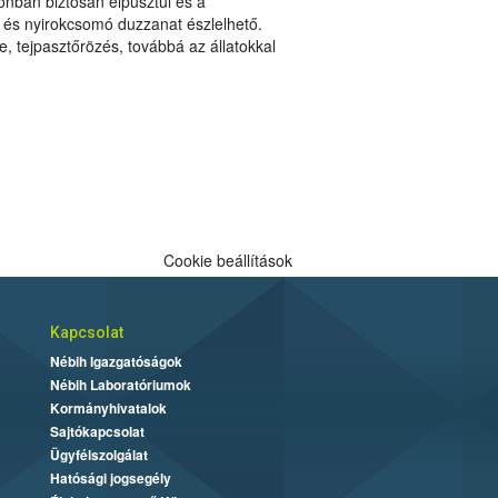
onban biztosan elpusztul és a
p és nyirokcsomó duzzanat észlelhető.
, tejpasztőrözés, továbbá az állatokkal
Cookie beállítások
Kapcsolat
Nébih Igazgatóságok
Nébih Laboratóriumok
Kormányhivatalok
Sajtókapcsolat
Ügyfélszolgálat
Hatósági jogsegély