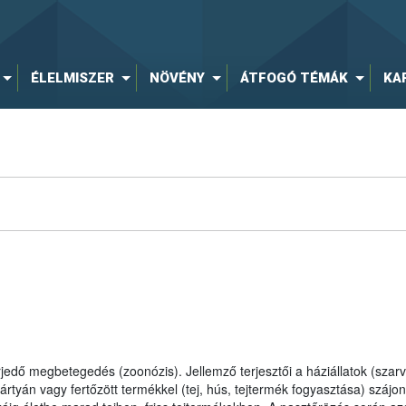
ÉLELMISZER
NÖVÉNY
ÁTFOGÓ TÉMÁK
KA
terjedő megbetegedés (zoonózis). Jellemző terjesztői a háziállatok (szar
rtyán vagy fertőzött termékkel (tej, hús, tejtermék fogyasztása) szájon