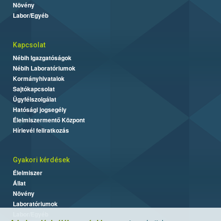
Növény
Labor/Egyéb
Kapcsolat
Nébih Igazgatóságok
Nébih Laboratóriumok
Kormányhivatalok
Sajtókapcsolat
Ügyfélszolgálat
Hatósági jogsegély
Élelmiszermentő Központ
Hírlevél feliratkozás
Gyakori kérdések
Élelmiszer
Állat
Növény
Laboratóriumok
Labor/Egyéb