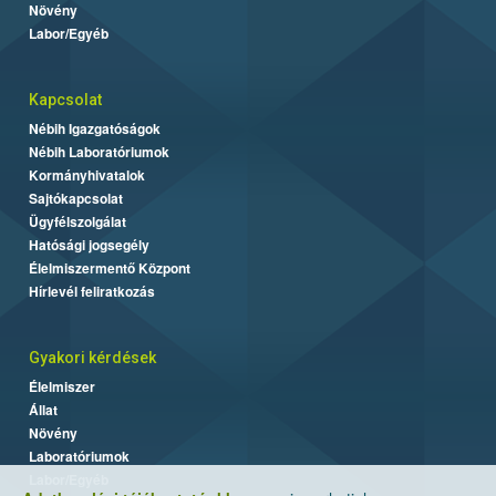
Növény
Labor/Egyéb
Kapcsolat
Nébih Igazgatóságok
Nébih Laboratóriumok
Kormányhivatalok
Sajtókapcsolat
Ügyfélszolgálat
Hatósági jogsegély
Élelmiszermentő Központ
Hírlevél feliratkozás
Gyakori kérdések
Élelmiszer
Állat
Növény
Laboratóriumok
Labor/Egyéb