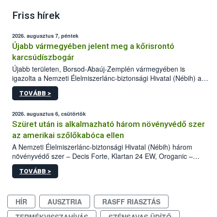
Friss hírek
2026. augusztus 7, péntek
Újabb vármegyében jelent meg a kőrisrontó
karcsúdíszbogár
Újabb területen, Borsod-Abaúj-Zemplén vármegyében is
igazolta a Nemzeti Élelmiszerlánc-biztonsági Hivatal (Nébih) a
kőrisrontó karcsúdíszbogár (Agrilus planipennis) jelenlétét. A
TOVÁBB >
kártevőt nem csak színcsapdában találták meg, de már fertőzött
fában is azonosították. A növényvédelmi szakemberek folytatják
az intenzív felderítést, emellett az intézkedéseket a szlovák
2026. augusztus 6, csütörtök
hatósággal is összehangolják a terjedés megállítása érdekében.
Szüret után is alkalmazható három növényvédő szer
az amerikai szőlőkabóca ellen
A Nemzeti Élelmiszerlánc-biztonsági Hivatal (Nébih) három
növényvédő szer – Decis Forte, Klartan 24 EW, Oroganic –
engedélyokiratát módosította, így azok a szüretet követően,
TOVÁBB >
egészen a vesszőérettség (BBCH 91) stádiumáig
felhasználhatóak a szőlőben. A kiterjesztések célja, hogy a korai
érésű szőlőkben is legyen lehetőség a károsító elleni további
HÍR
AUSZTRIA
RASFF RIASZTÁS
védekezésre. Az Oroganic készítmény kis kiszerelésben kiskerti
felhasználók számára is elérhető és ökológiai termesztésben is
TERMÉKVISSZAHÍVÁS
SZÉNSAVAS ÜDÍTŐ