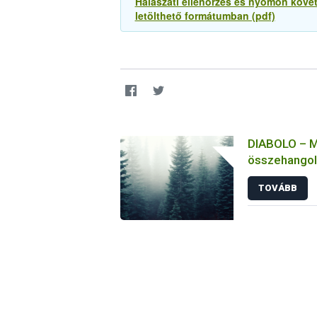
Halászati ellenőrzés és nyomon köve
letölthető formátumban (pdf)
DIABOLO – Me
összehangolt
biogazdasági
TOVÁBB