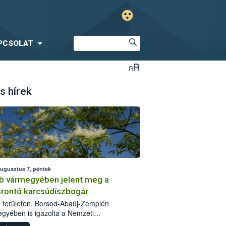
PCSOLAT
s hírek
augusztus 7, péntek
b vármegyében jelent meg a
srontó karcsúdíszbogár
 területen, Borsod-Abaúj-Zemplén
gyében is igazolta a Nemzeti
iszerlánc-biztonsági Hivatal (Nébih) a