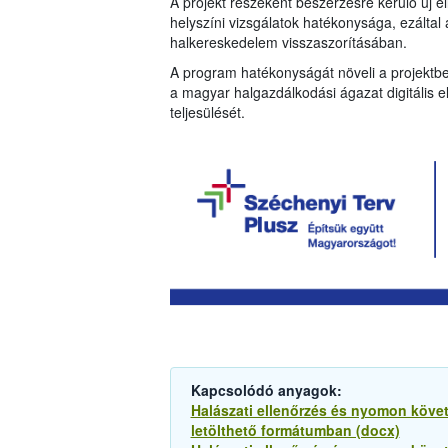
A projekt részeként beszerzésre kerülő új e
helyszíni vizsgálatok hatékonysága, ezáltal a
halkereskedelem visszaszorításában.
A program hatékonyságát növeli a projektben
a magyar halgazdálkodási ágazat digitális e
teljesülését.
Kapcsolódó anyagok:
Halászati ellenőrzés és nyomon köve
letölthető formátumban (docx)