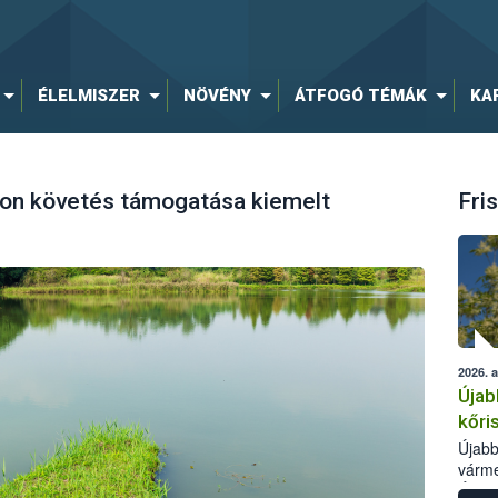
ÉLELMISZER
NÖVÉNY
ÁTFOGÓ TÉMÁK
KA
mon követés támogatása kiemelt
Fris
2026. 
Újab
kőri
Újabb
várme
Élelm