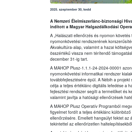
2025. szeptember 30, kedd
A Nemzeti Élelmiszerlánc-biztonsági Hiv
indított a Magyar Halgazdálkodási Opera
A „Halászati ellenőrzés és nyomon követés t
nyomonkövetési rendszerének korszerűsítése
Akvakultúra-alap, valamint a hazai költségv
összértékű vissza nem térítendő támogatásb
december 31-ig tart.
A MAHOP Plusz-1.1.1-24-2024-00001 azonos
nyomonkövetési informatikai rendszer kiala
továbbfejlesztésére épül. A Nébih a projekt
célja a teljes értéklánc digitális lefedése a
fejlesztési rendszer segíti a termelőket és
valamint javítja a hatósági ellenőrzések ha
A MAHOP Plusz Operatív Programból megvaló
figyelmet fordít a teljes értéklánc különböz
ellenőrzésére. Emellett hangsúlyt fektet az
tekintettel az ellenőrizetlen haltelepítése