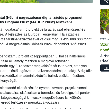
TO
kőris
jelen
talál
azono
atal (Nébih) nagyszabású digitalizációs programot
folyta
tív Program Plusz (MAHOP Plusz) részeként.
intéz
ámogatása” című projekt célja az ágazat ellenőrzési és
össze
. A fejlesztés az Európai Tengerügyi, Halászati és
érdek
etés társfinanszírozásával valósul meg, 1 495 600 000 forint
2026. 
ól. A megvalósítási időszak 2024. december 1-től 2029.
Szür
növé
szől
A Nem
ítószámú projekt középpontjában új hal és haltermék-
(Nébi
kítása áll, amely részben a meglévő rendszer
Klart
 során egy új rendszer megvalósítását is tervezi, amelynek
TO
módos
 haltermeléstől egészen a halkereskedelmi pontokig. A digitális
egész
 kereskedőket az adminisztrációs terhek csökkentésében,
felha
tékonyságát.
célja
sítandó ellenőrzési és nyomonkövetési projekt kiemelt
lehet
ő szakaszaira, elsősorban a termelési és feldolgozási pontok
Az Or
felha
 állategészségügyi kihívások megelőzésére is, különös
terme
kből eredő fertőzések megakadályozására.