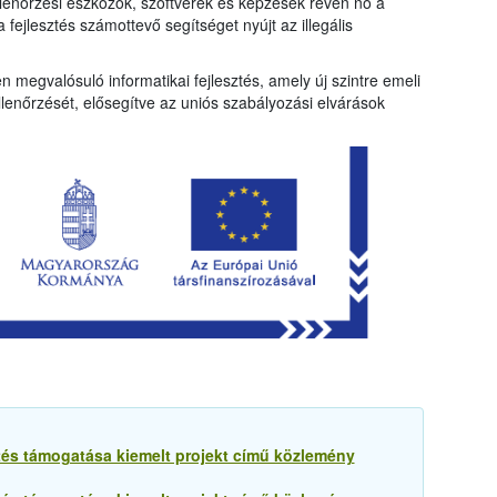
llenőrzési eszközök, szoftverek és képzések révén nő a
 fejlesztés számottevő segítséget nyújt az illegális
 megvalósuló informatikai fejlesztés, amely új szintre emeli
llenőrzését, elősegítve az uniós szabályozási elvárások
tés támogatása kiemelt projekt című közlemény