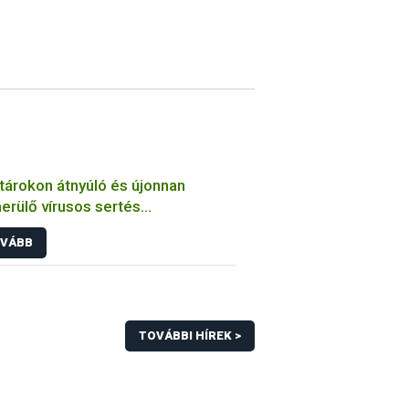
tárokon átnyúló és újonnan
erülő vírusos sertés
betegedések megelőzése és
VÁBB
gyelete Közép-Európában
TOVÁBBI HÍREK >