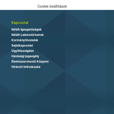
Cookie beállítások
Kapcsolat
Nébih Igazgatóságok
Nébih Laboratóriumok
Kormányhivatalok
Sajtókapcsolat
Ügyfélszolgálat
Hatósági jogsegély
Élelmiszermentő Központ
Hírlevél feliratkozás