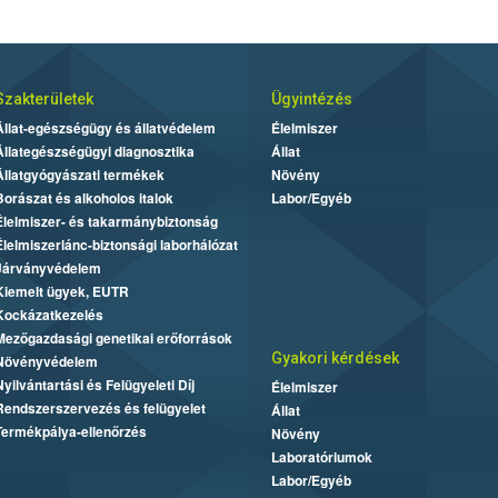
Szakterületek
Ügyintézés
Állat-egészségügy és állatvédelem
Élelmiszer
Állategészségügyi diagnosztika
Állat
Állatgyógyászati termékek
Növény
Borászat és alkoholos italok
Labor/Egyéb
Élelmiszer- és takarmánybiztonság
Élelmiszerlánc-biztonsági laborhálózat
Járványvédelem
Kiemelt ügyek, EUTR
Kockázatkezelés
Mezőgazdasági genetikai erőforrások
Gyakori kérdések
Növényvédelem
Nyilvántartási és Felügyeleti Díj
Élelmiszer
Rendszerszervezés és felügyelet
Állat
Termékpálya-ellenőrzés
Növény
Laboratóriumok
Labor/Egyéb