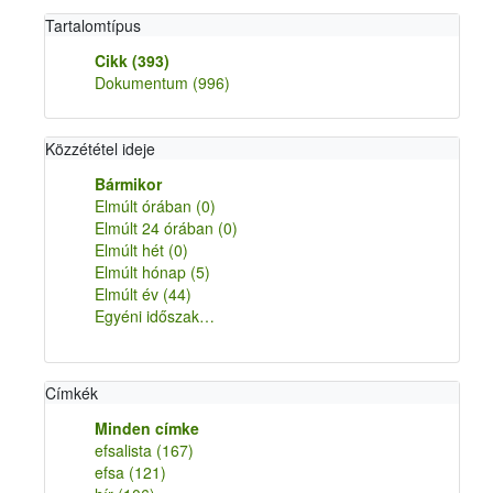
Tartalomtípus
Cikk
(393)
Dokumentum
(996)
Közzététel ideje
Bármikor
Elmúlt órában
(0)
Elmúlt 24 órában
(0)
Elmúlt hét
(0)
Elmúlt hónap
(5)
Elmúlt év
(44)
Egyéni időszak…
Címkék
Minden címke
efsalista
(167)
efsa
(121)