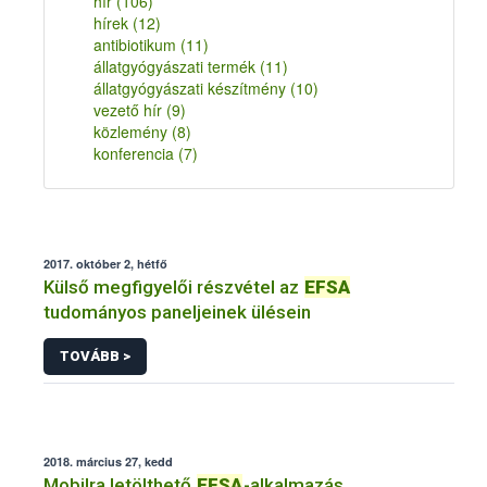
hír
(106)
hírek
(12)
antibiotikum
(11)
állatgyógyászati termék
(11)
állatgyógyászati készítmény
(10)
vezető hír
(9)
közlemény
(8)
konferencia
(7)
2017. október 2, hétfő
Külső megfigyelői részvétel az
EFSA
tudományos paneljeinek ülésein
TOVÁBB >
2018. március 27, kedd
Mobilra letölthető
EFSA
-alkalmazás