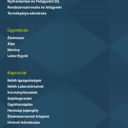
Nyilvántartási és Felügyeleti Díj
Rendszerszervezés és felügyelet
Termékpálya-ellenőrzés
Ügyintézés
Élelmiszer
Állat
Növény
Labor/Egyéb
Kapcsolat
Nébih Igazgatóságok
Nébih Laboratóriumok
Kormányhivatalok
Sajtókapcsolat
Ügyfélszolgálat
Hatósági jogsegély
Élelmiszermentő Központ
Hírlevél feliratkozás