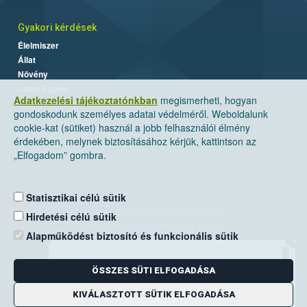
Gyakori kérdések
Élelmiszer
Állat
Növény
Labor/Egyéb
Adatkezelési tájékoztatónkban
megismerheti, hogyan
gondoskodunk személyes adatai védelméről. Weboldalunk
cookie-kat (sütiket) használ a jobb felhasználói élmény
érdekében, melynek biztosításához kérjük, kattintson az
„Elfogadom” gombra.
Statisztikai célú sütik
Nemzeti Élelmiszerlánc-biztonsági Hivatal
Hirdetési célú sütik
Cím: 1024 Budapest, Keleti Károly utca. 24.
Alapműködést biztosító és funkcionális sütik
×
Levelezési cím: 1525 Budapest. Pf. 30.
ÖSSZES SÜTI ELFOGADÁSA
E-mail:
ugyfelszolgalat@nebih.gov.hu
Zöld szám: 06-80/263-244
KIVÁLASZTOTT SÜTIK ELFOGADÁSA
Telefon: 06-1/ 336-9000