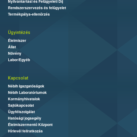
Nyilvántartási és Felügyeleti Díj
Rendszerszervezés és felügyelet
Termékpálya-ellenőrzés
Ügyintézés
Élelmiszer
Állat
Növény
Labor/Egyéb
Kapcsolat
Nébih Igazgatóságok
Nébih Laboratóriumok
Kormányhivatalok
Sajtókapcsolat
Ügyfélszolgálat
Hatósági jogsegély
Élelmiszermentő Központ
Hírlevél feliratkozás