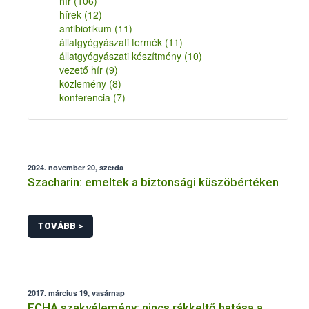
hír
(106)
hírek
(12)
antibiotikum
(11)
állatgyógyászati termék
(11)
állatgyógyászati készítmény
(10)
vezető hír
(9)
közlemény
(8)
konferencia
(7)
2024. november 20, szerda
Szacharin: emeltek a biztonsági küszöbértéken
TOVÁBB >
2017. március 19, vasárnap
ECHA szakvélemény: nincs rákkeltő hatása a