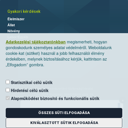
Gyakori kérdések
Élelmiszer
Állat
Növény
Labor/Egyéb
Adatkezelési tájékoztatónkban
megismerheti, hogyan
gondoskodunk személyes adatai védelméről. Weboldalunk
cookie-kat (sütiket) használ a jobb felhasználói élmény
érdekében, melynek biztosításához kérjük, kattintson az
„Elfogadom” gombra.
Statisztikai célú sütik
Nemzeti Élelmiszerlánc-biztonsági Hivatal
Hirdetési célú sütik
Cím: 1024 Budapest, Keleti Károly utca. 24.
Alapműködést biztosító és funkcionális sütik
×
Levelezési cím: 1525 Budapest. Pf. 30.
ÖSSZES SÜTI ELFOGADÁSA
E-mail:
ugyfelszolgalat@nebih.gov.hu
Zöld szám: 06-80/263-244
KIVÁLASZTOTT SÜTIK ELFOGADÁSA
Telefon: 06-1/ 336-9000